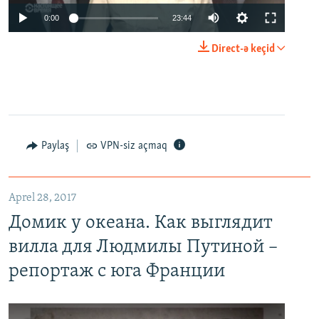
0:00
23:44
Direct-ə keçid
Paylaş
VPN-siz açmaq
Aprel 28, 2017
Домик у океана. Как выглядит
вилла для Людмилы Путиной –
репортаж с юга Франции