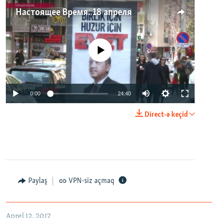
Настоящее Время. 18 апреля
No media source currently available
0:00
24:40
Direct-ə keçid
Paylaş
VPN-siz açmaq
Aprel 12, 2017