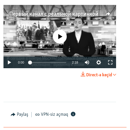
Первый канал с реальной картинкой
No media source currently available
0:00
2:18
Direct-ə keçid
Paylaş
VPN-siz açmaq