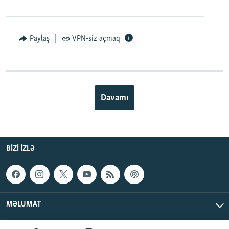
Paylaş
VPN-siz açmaq
Davamı
BIZI IZLƏ
MƏLUMAT