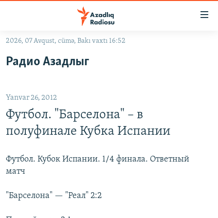
Keçid
linkləri
Əsas
2026, 07 Avqust, cümə, Bakı vaxtı 16:52
məzmuna
GÜNDƏM
Радио Азадлыг
qayıt
#İZAHLA
Əsas
KORRUPSIOMETR
naviqasiyaya
Yanvar 26, 2012
qayıt
#ƏSLINDƏ
Axtarışa
Футбол. "Барселона" – в
FƏRQƏ BAX
keç
полуфинале Кубка Испании
QANUNI DOĞRU
ARAŞDIRMA
Футбол. Кубок Испании. 1/4 финала. Ответный
матч
MULTIMEDIA
RADIO ARXIV
VIDEO
"Барселона" — "Реал" 2:2
HAQQIMIZDA
FOTOQALEREYA
OXU ZALI