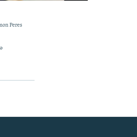
imon Peres
də