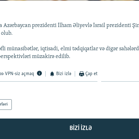
 Azərbaycan prezidenti İlham Əliyevlə İsrail prezidenti Ş
 olub.
fli münasibətlər, iqtisadi, elmi tədqiqatlar və digər sahələr
erspektivləri müzakirə edilib.
VPN-siz açmaq
Bizi izlə
Çap et
rləri
BIZI IZLƏ