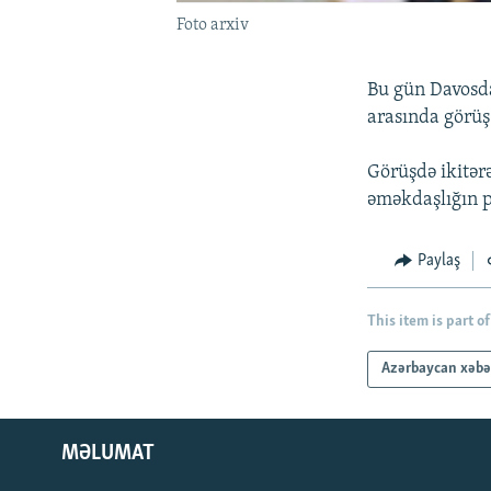
Foto arxiv
Bu gün Davosda
arasında görüş
Görüşdə ikitərə
əməkdaşlığın p
Paylaş
This item is part of
Azərbaycan xəbə
MƏLUMAT