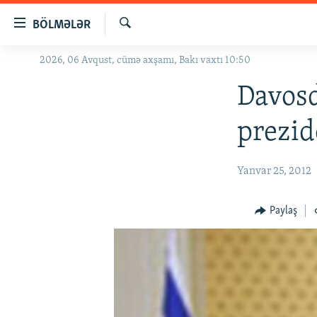
Keçid
BÖLMƏLƏR
linkləri
Axtar
Əsas
2026, 06 Avqust, cümə axşamı, Bakı vaxtı 10:50
GÜNDƏM
məzmuna
#İZAHLA
Davosd
qayıt
Əsas
KORRUPSIOMETR
prezid
naviqasiyaya
#ƏSLINDƏ
qayıt
Axtarışa
FƏRQƏ BAX
Yanvar 25, 2012
keç
QANUNI DOĞRU
Paylaş
ARAŞDIRMA
MULTIMEDIA
RADIO ARXIV
VIDEO
HAQQIMIZDA
FOTOQALEREYA
OXU ZALI