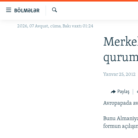
Keçid
BÖLMƏLƏR
linkləri
Axtar
Əsas
2026, 07 Avqust, cümə, Bakı vaxtı 01:24
GÜNDƏM
məzmuna
#İZAHLA
Merkel
qayıt
Əsas
KORRUPSIOMETR
qurum
naviqasiyaya
#ƏSLINDƏ
qayıt
Axtarışa
FƏRQƏ BAX
Yanvar 25, 2012
keç
QANUNI DOĞRU
Paylaş
ARAŞDIRMA
Avropapada avr
MULTIMEDIA
RADIO ARXIV
VIDEO
Bunu Almaniya
formun açılışı
HAQQIMIZDA
FOTOQALEREYA
OXU ZALI