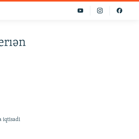
erıən
iqtisadi