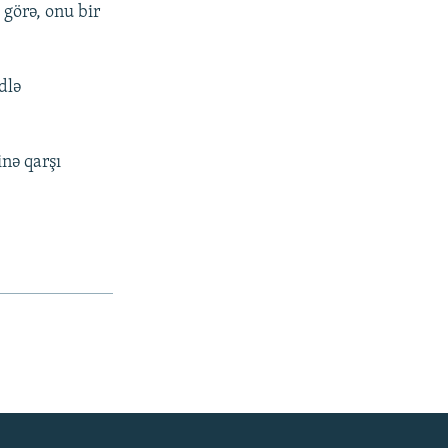
 görə, onu bir
dlə
nə qarşı