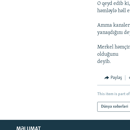
İNFOQRAFIKA
AZƏRBAYCAN ƏDƏBIYYATI KITABXANASI
MISSIYAMIZ
O qeyd edib ki,
həmləylə həll
KARIKATURA
İSLAM VƏ DEMOKRATIYA
PEŞƏ ETIKASI VƏ JURNALISTIKA
STANDARTLARIMIZ
İZ - MƏDƏNIYYƏT PROQRAMI
Amma kansler a
MATERIALLARIMIZDAN ISTIFADƏ
yanaşdığını de
AZADLIQRADIOSU MOBIL TELEFONUNUZDA
Merkel həmçini
BIZIMLƏ ƏLAQƏ
olduğunu
XƏBƏR BÜLLETENLƏRIMIZ
deyib.
Paylaş
This item is part of
Dünya xəbərləri
MƏLUMAT