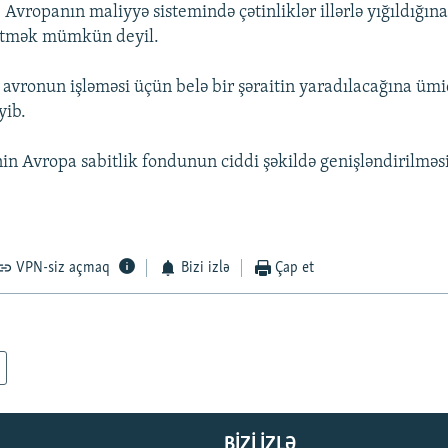
 Avropanın maliyyə sistemində çətinliklər illərlə yığıldığına
 etmək mümkün deyil.
vronun işləməsi üçün belə bir şəraitin yaradılacağına ümi
yib.
n Avropa sabitlik fondunun ciddi şəkildə genişləndirilməsi
VPN-siz açmaq
Bizi izlə
Çap et
BIZI IZLƏ