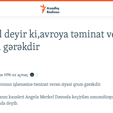
 deyir ki,avroya təminat v
 gərəkdir
VPN-siz açmaq
onun işləməsinə təminat verən siyasi qrum gərəkdir.
nın kansleri Angela Merkel Davosda keçirilən umumdünya 
nda deyib.