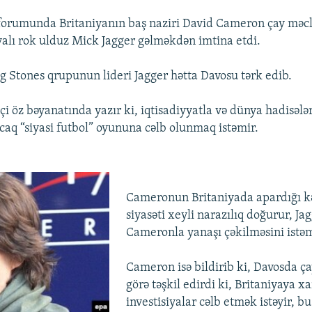
 forumunda Britaniyanın baş naziri David Cameron çay məcli
iyalı rok ulduz Mick Jagger gəlməkdən imtina etdi.
ng Stones qrupunun lideri Jagger hətta Davosu tərk edib.
çi öz bəyanatında yazır ki, iqtisadiyyatla və dünya hadisələr
caq “siyasi futbol” oyununa cəlb olunmaq istəmir.
Cameronun Britaniyada apardığı k
siyasəti xeyli narazılıq doğurur, Ja
Cameronla yanaşı çəkilməsini istə
Cameron isə bildirib ki, Davosda ça
görə təşkil edirdi ki, Britaniyaya xa
investisiyalar cəlb etmək istəyir, bu