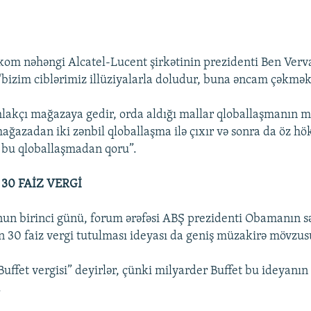
kom nəhəngi Alcatel-Lucent şirkətinin prezidenti Ben Verv
 “bizim ciblərimiz illüziyalarla doludur, buna əncam çəkmək
ehlakçı mağazaya gedir, orda aldığı mallar qloballaşmanın m
mağazadan iki zənbil qloballaşma ilə çıxır və sonra da öz h
i bu qloballaşmadan qoru”.
30 FAİZ VERGİ
n birinci günü, forum ərəfəsi ABŞ prezidenti Obamanın sə
 30 faiz vergi tutulması ideyası da geniş müzakirə mövzus
uffet vergisi” deyirlər, çünki milyarder Buffet bu ideyanın
.