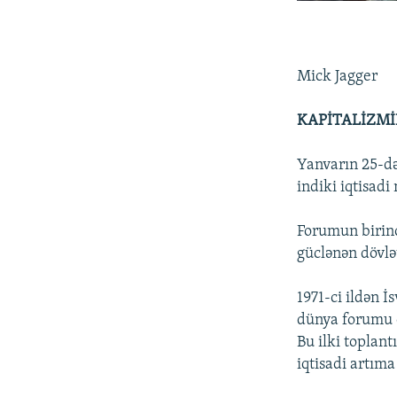
Mick Jagger
KAPİTALİZMİ
Yanvarın 25-d
indiki iqtisadi
Forumun birinci
güclənən dövlət
1971-ci ildən İ
dünya forumu ö
Bu ilki toplant
iqtisadi artıma