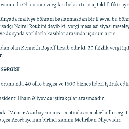
rumunda Obamanın vergiləri belə artırmaq təklifi fikir ayrı
 dünyada maliyyə böhranı başlanmazdan bir il əvvəl bu böhr
isadçı Noirel Roubini deyib ki, vergi məsələsi siyasi məsələ
ə dünyada varlılarla kasıblar arasında uçurum artır.
an olan Kenneth Rogoff hesab edir ki, 30 faizlik vergi iqt
r.
SƏRGİSİ
Forumunda 40 ölkə başçısı və 1600 biznes lideri iştirak edir
zidenti İlham Əliyev də iştirakçılar arasındadır.
də “Müasir Azərbaycan incəsənətində ənənələr” adlı sərgi t
latçısı Azərbaycanın birinci xanımı Mehriban Əliyevadır.