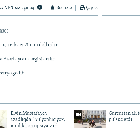
VPN-siz açmaq
Bizi izlə
Çap et
ax:
iştirak azı 71 min dollardır
Azərbaycan sərgisi açılır
eçrəyə gedib
Elvin Mustafayev
Gürcüstan ali t
azadlıqda: 'Milyonluq yox,
pulsuz etdi
minlik korrupsiya var'