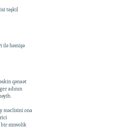
si təşkil
i ilə həmişə
əskin qənaət
gger adının
məyib.
y məclisini ona
rici
 bir simvolik