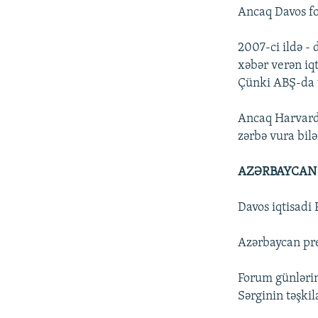
Ancaq Davos fo
2007-ci ildə -
xəbər verən iqt
Çünki ABŞ-da v
Ancaq Harvardd
zərbə vura bilə
AZƏRBAYCAN 
Davos iqtisadi 
Azərbaycan pre
Forum günlərin
Sərginin təşki