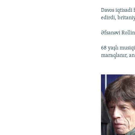
Davos iqtisadi
edirdi, britan
Əfsanəvi Rolli
68 yaşlı musiqi
maraqlanır, an