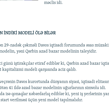
məclis idi.
N İNDİKİ MODELİ ÖLƏ BİLƏR
ən 29-nadək çəkməli Davos iqtisadi forumunda əsas müzak
 modelin, yəni Qərbin azad bazar modelinin taleyidir.
 günü iştirakçılar etiraf ediblər ki, Qərbin azad bazar iqti
 kapitalizmi modeli qarşısında aciz qalıb.
sveçrənin Davos kurortunda dünyanın siyasi, iqtisadi elitası
tən 41 ildə azad bazar modelinin uğurlarının simvolu idi.
ıda isə qonaqlar xəbərdarlıq ediblər ki, yeni iş yerlərinin y
 start verilməsi üçün yeni model tapılmalıdır.