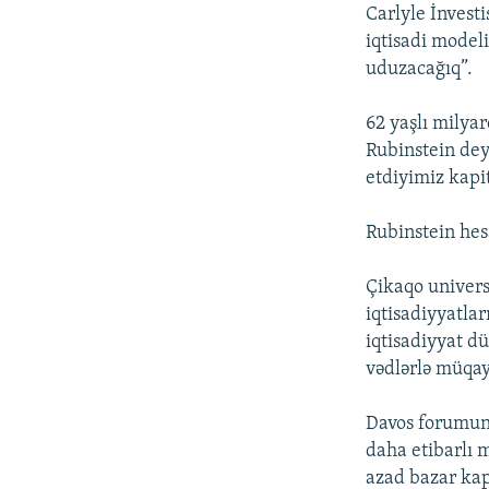
Carlyle İnvest
iqtisadi modeli
uduzacağıq”.
62 yaşlı milya
Rubinstein dey
etdiyimiz kapi
Rubinstein hes
Çikaqo univers
iqtisadiyyatlar
iqtisadiyyat d
vədlərlə müqay
Davos forumund
daha etibarlı 
azad bazar kap