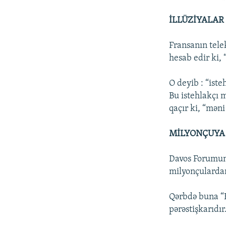
İLLÜZİYALAR
Fransanın tele
hesab edir ki,
O deyib : “ist
Bu istehlakçı 
qaçır ki, “mən
MİLYONÇUYA 
Davos Forumunu
milyonçulardan
Qərbdə buna “B
pərəstişkarıdır