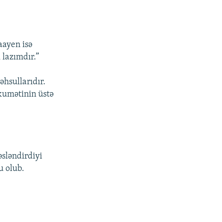
aayen isə
 lazımdır.”
əhsullarıdır.
ökumətinin üstə
sləndirdiyi
u olub.