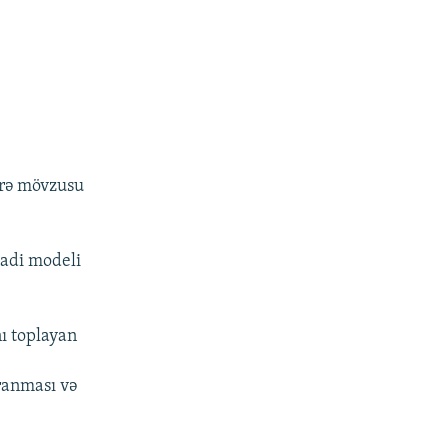
irə mövzusu
sadi modeli
nı toplayan
aranması və