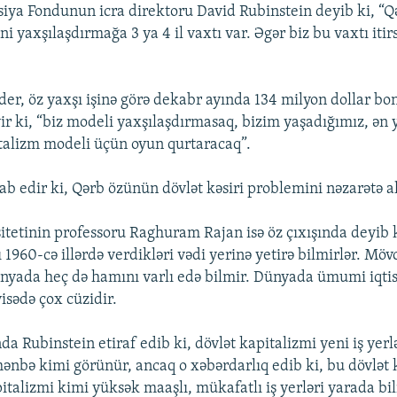
isiya Fondunun icra direktoru David Rubinstein deyib ki, “Q
ni yaxşılaşdırmağa 3 ya 4 il vaxtı var. Əgər biz bu vaxtı iti
rder, öz yaxşı işinə görə dekabr ayında 134 milyon dollar bo
ir ki, “biz modeli yaxşılaşdırmasaq, bizim yaşadığımız, ən 
talizm modeli üçün oyun qurtaracaq”.
ab edir ki, Qərb özünün dövlət kəsiri problemini nəzarətə a
itetinin professoru Raghuram Rajan isə öz çıxışında deyib 
ı 1960-cə illərdə verdikləri vədi yerinə yetirə bilmirlər. Mö
ünyada heç də hamını varlı edə bilmir. Dünyada ümumi iqti
isədə çox cüzidir.
a Rubinstein etiraf edib ki, dövlət kapitalizmi yeni iş yer
mənbə kimi görünür, ancaq o xəbərdarlıq edib ki, bu dövlət 
italizmi kimi yüksək maaşlı, mükafatlı iş yerləri yarada bi