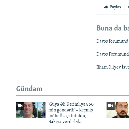
Paylaş
Buna da b
Davos forumunda 
Davos Forumunda 
İlham Əliyev İsv
Gündəm
'Guya Əli Kərimliyə 850
min göndərib' – keçmiş
mühafizəçi tutuldu,
Bakıya verilə bilər