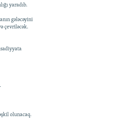
lığı yaradıb.
anın gələcəyini
yə çevriləcək.
isadiyyata
.
əşkil olunacaq.