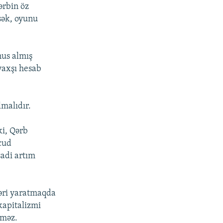
ərbin öz
rsək, oyunu
nus almış
yaxşı hesab
lmalıdır.
ki, Qərb
vcud
sadi artım
ləri yaratmaqda
kapitalizmi
lməz.