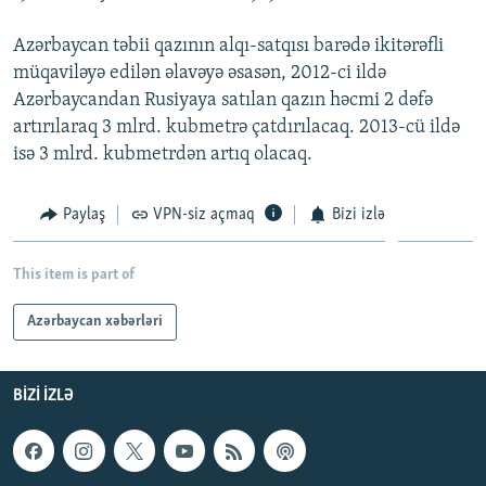
İNFOQRAFIKA
AZƏRBAYCAN ƏDƏBIYYATI KITABXANASI
MISSIYAMIZ
BIZI IZLƏ
Azərbaycan təbii qazının alqı-satqısı barədə ikitərəfli
KARIKATURA
İSLAM VƏ DEMOKRATIYA
PEŞƏ ETIKASI VƏ JURNALISTIKA STANDARTLARIMIZ
müqaviləyə edilən əlavəyə əsasən, 2012-ci ildə
Azərbaycandan Rusiyaya satılan qazın həcmi 2 dəfə
İZ - MƏDƏNIYYƏT PROQRAMI
MATERIALLARIMIZDAN ISTIFADƏ
artırılaraq 3 mlrd. kubmetrə çatdırılacaq. 2013-cü ildə
AZADLIQRADIOSU MOBIL TELEFONUNUZDA
RFE/RL-in bütün saytları
isə 3 mlrd. kubmetrdən artıq olacaq.
BIZIMLƏ ƏLAQƏ
Paylaş
VPN-siz açmaq
Bizi izlə
XƏBƏR BÜLLETENLƏRIMIZ
This item is part of
Azərbaycan xəbərləri
BIZI IZLƏ