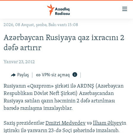
Keçid
linkləri
Əsas
2026, 08 Avqust, şənbə, Bakı vaxtı 15:08
məzmuna
GÜNDƏM
Azərbaycan Rusiyaya qaz ixracını 2
qayıt
#İZAHLA
Əsas
dəfə artırır
KORRUPSIOMETR
naviqasiyaya
qayıt
Yanvar 23, 2012
#ƏSLINDƏ
Axtarışa
FƏRQƏ BAX
Paylaş
VPN-siz açmaq
keç
QANUNI DOĞRU
Rusiyanın «Qazprom» şirkəti ilə ARDNŞ (Azərbaycan
Respublikası Dövlət Neft Şirkəti) Azərbaycandan
ARAŞDIRMA
Rusiyaya satılan qazın həcminin 2 dəfə artırılması
MULTIMEDIA
barədə razılaşma imzalayıblar.
RADIO ARXIV
VIDEO
Saziş prezidentlər
Dmitri Medvedev
və
İlham Əliyev
in
HAQQIMIZDA
FOTOQALEREYA
OXU ZALI
iştirakı ilə yanvarın 23-də Soçi şəhərində imzalanıb.