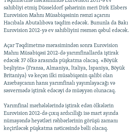
Təqdimetmə mərasimində Eurovision 2011-ə ev
sahibliyi etmiş Düsseldorf şəhərinin meri Dirk Elsbers
Eurovision Mahnı Müsabiqəsinin rəmzi açarını
Hacıbala Abutalıbova təqdim edəcək. Bununla da Bakı
Eurovision 2012-yə ev sahibliyini rəsmən qəbul edəcək.
Açar Təqdimetmə mərasimindən sonra Eurovision
Mahnı Müsabiqəsi 2012-də yarımfinallarda iştirak
edəcək 37 ölkə arasında püşkatma olacaq. «Böyük
beşliyin» (Fransa, Almaniya, İtaliya, İspaniya, Böyük
Britaniya) və keçən ilki müsabiqənin qalibi olan
Azərbaycanın hansı yarımfinalı yayımlayacağı və
səsvermədə iştirak edəcəyi də müəyyən olunacaq.
Yarımfinal mərhələlərində iştirak edən ölkələrin
Eurovision 2012-də çıxış ardıcıllığı isə mart ayında
nümayəndə heyətləri rəhbərlərinin görüşü zamanı
keçiriləcək püşkatma nəticəsində bəlli olacaq.