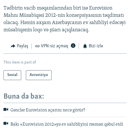
Tədbirin vacib məqamlarından biri isə Eurovision
Mahnı Müsabiqəsi 2012-nin konsepsiyasının təqdimatı
olacaq. Həmin axşam Azərbaycanın ev sahibliyi edəcəyi
müsabiqənin loqo və şüarı açıqlanacaq.
Paylaş
VPN-siz açmaq
Bizi izlə
This item is part of
Sosial
Avroviziya
Buna da bax:
Gənclər Eurovision açarını necə görür?
Bakı «Eurovision 2012»yə ev sahibliyini rəsmən qəbul etdi