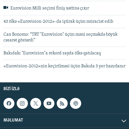
Eurovision Milli seçimi finiş xəttinə çıxır
43 ölkə «Eurovision-2012»-da iştirak üçün müraciət edib
Can Bonomo: “TRT "Eurovision" üçün məni seçməkdə böyük
cəsarət göstərdi”
Bakıdakı "Eurovision"a rekord sayda ölkə qatılacaq
«Eurovision-2012»nin keçirilməsi üçün Bakıda 3 yer hazırlanır
BIZI IZLƏ
MƏLUMAT