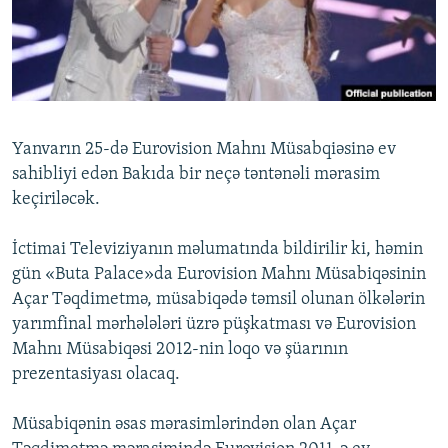
İNFOQRAFIKA
AZƏRBAYCAN ƏDƏBIYYATI KITABXANASI
MISSIYAMIZ
BIZI IZLƏ
KARIKATURA
İSLAM VƏ DEMOKRATIYA
PEŞƏ ETIKASI VƏ JURNALISTIKA STANDARTLARIMIZ
İZ - MƏDƏNIYYƏT PROQRAMI
MATERIALLARIMIZDAN ISTIFADƏ
AZADLIQRADIOSU MOBIL TELEFONUNUZDA
RFE/RL-in bütün saytları
Yanvarın 25-də Eurovision Mahnı Müsabqiəsinə ev
BIZIMLƏ ƏLAQƏ
sahibliyi edən Bakıda bir neçə təntənəli mərasim
keçiriləcək.
XƏBƏR BÜLLETENLƏRIMIZ
İctimai Televiziyanın məlumatında bildirilir ki, həmin
gün «Buta Palace»da Eurovision Mahnı Müsabiqəsinin
Açar Təqdimetmə, müsabiqədə təmsil olunan ölkələrin
yarımfinal mərhələləri üzrə püşkatması və Eurovision
Mahnı Müsabiqəsi 2012-nin loqo və şüarının
prezentasiyası olacaq.
Müsabiqənin əsas mərasimlərindən olan Açar