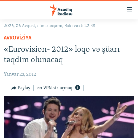
Keçid
linkləri
Əsas
2026, 06 Avqust, cümə axşamı, Bakı vaxtı 22:38
məzmuna
GÜNDƏM
AVROVIZIYA
qayıt
#İZAHLA
Əsas
«Eurovision- 2012» loqo və şüarı
KORRUPSIOMETR
naviqasiyaya
təqdim olunacaq
qayıt
#ƏSLINDƏ
Axtarışa
Yanvar 23, 2012
FƏRQƏ BAX
keç
QANUNI DOĞRU
Paylaş
VPN-siz açmaq
ARAŞDIRMA
MULTIMEDIA
RADIO ARXIV
VIDEO
HAQQIMIZDA
FOTOQALEREYA
OXU ZALI