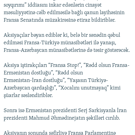
soyqırımı” iddiasını inkar edənlərin cinayət
İNFOQRAFIKA
AZƏRBAYCAN ƏDƏBIYYATI KITABXANASI
MISSIYAMIZ
BIZI IZLƏ
məsuliyyətinə cəlb edilməsilə bağlı qanun layihəsinin
KARIKATURA
İSLAM VƏ DEMOKRATIYA
PEŞƏ ETIKASI VƏ JURNALISTIKA STANDARTLARIMIZ
Fransa Senatında müzakirəsinə etiraz bildiriblər.
İZ - MƏDƏNIYYƏT PROQRAMI
MATERIALLARIMIZDAN ISTIFADƏ
Aksiyaçılar bəyan ediblər ki, belə bir sənədin qəbul
AZADLIQRADIOSU MOBIL TELEFONUNUZDA
RFE/RL-in bütün saytları
edilməsi Fransa-Türkiyə münasibətləri ilə yanaşı,
BIZIMLƏ ƏLAQƏ
Fransa-Azərbaycan münasibətlərinə də təsir göstərəcək.
XƏBƏR BÜLLETENLƏRIMIZ
Aksiya iştirakçıları “Fransa Stop!”, “Rədd olsun Fransa-
Ermənistan dostluğu”, “Rədd olsun
Ermənistan-İran dostluğu”, “Yaşasın Türkiyə-
Azərbaycan qardaşlığı”, “Xocalını unutmayaq” kimi
şüarlar səsləndiriblər.
Sonra isə Ermənistan prezidenti Serj Sarkisyanla İran
prezidenti Mahmud Əhmədinejatın şəkilləri cırılıb.
Aksiyanın sonunda səfirliyə Fransa Parlamentinə