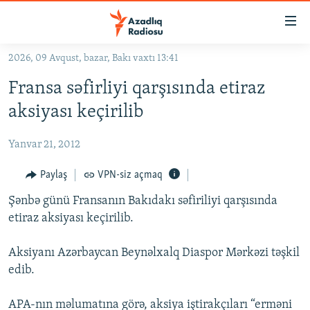
Keçid
linkləri
Əsas
2026, 09 Avqust, bazar, Bakı vaxtı 13:41
məzmuna
GÜNDƏM
Fransa səfirliyi qarşısında etiraz
qayıt
#İZAHLA
Əsas
aksiyası keçirilib
KORRUPSIOMETR
naviqasiyaya
qayıt
Yanvar 21, 2012
#ƏSLINDƏ
Axtarışa
FƏRQƏ BAX
Paylaş
VPN-siz açmaq
keç
QANUNI DOĞRU
Şənbə günü Fransanın Bakıdakı səfiriliyi qarşısında
etiraz aksiyası keçirilib.
ARAŞDIRMA
MULTIMEDIA
Aksiyanı Azərbaycan Beynəlxalq Diaspor Mərkəzi təşkil
edib.
RADIO ARXIV
VIDEO
HAQQIMIZDA
FOTOQALEREYA
OXU ZALI
APA-nın məlumatına görə, aksiya iştirakçıları “erməni