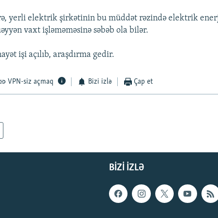
ə, yerli elektrik şirkətinin bu müddət rəzində elektrik ener
əyyən vaxt işləməməsinə səbəb ola bilər.
nayət işi açılıb, araşdırma gedir.
VPN-siz açmaq
Bizi izlə
Çap et
BIZI IZLƏ