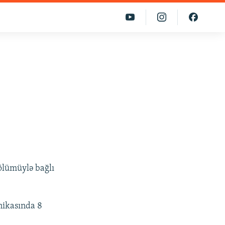
ölümüylə bağlı
inikasında 8