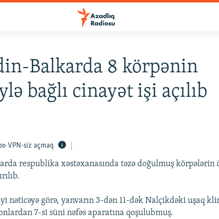
in-Balkarda 8 körpənin
lə bağlı cinayət işi açılıb
VPN-siz açmaq
rda respublika xəstəxanasında təzə doğulmuş körpələrin 
ırılıb.
iyi nəticəyə görə, yanvarın 3-dən 11-dək Nalçikdəki uşaq kl
 onlardan 7-si süni nəfəs aparatına qoşulubmuş.