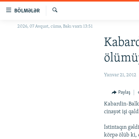
Keçid
BÖLMƏLƏR
linkləri
Axtar
Əsas
2026, 07 Avqust, cümə, Bakı vaxtı 13:51
GÜNDƏM
məzmuna
#İZAHLA
Kabard
qayıt
Əsas
KORRUPSIOMETR
ölümüy
naviqasiyaya
#ƏSLINDƏ
qayıt
Axtarışa
FƏRQƏ BAX
Yanvar 21, 2012
keç
QANUNI DOĞRU
Paylaş
ARAŞDIRMA
Kabardin-Balka
MULTIMEDIA
cinayət işi qald
RADIO ARXIV
VIDEO
İstintaqın gəld
HAQQIMIZDA
FOTOQALEREYA
OXU ZALI
körpə ölüb ki,