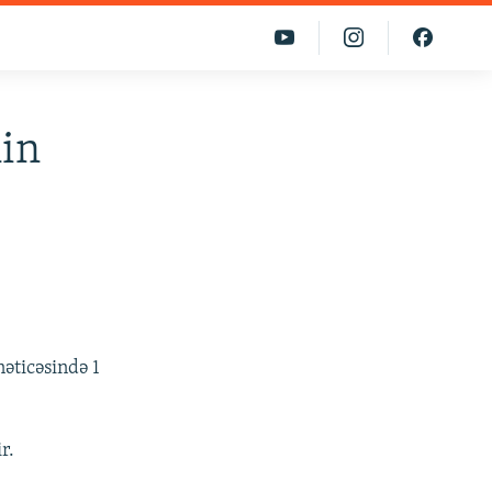
nin
nəticəsində 1
r.