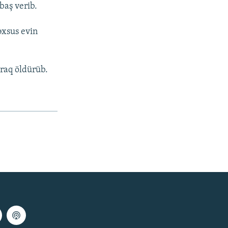
baş verib.
əxsus evin
araq öldürüb.