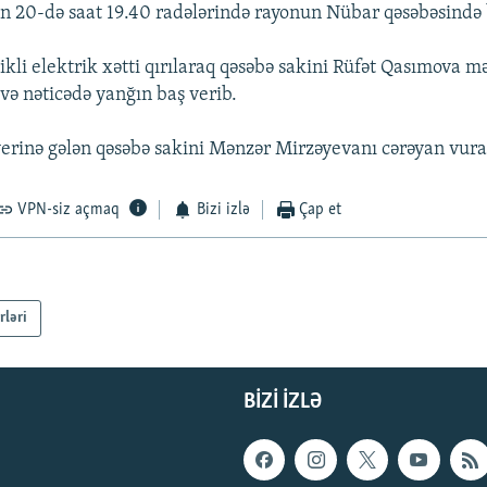
n 20-də saat 19.40 radələrində rayonun Nübar qəsəbəsində 
ikli elektrik xətti qırılaraq qəsəbə sakini Rüfət Qasımova m
ə nəticədə yanğın baş verib.
yerinə gələn qəsəbə sakini Mənzər Mirzəyevanı cərəyan vur
VPN-siz açmaq
Bizi izlə
Çap et
rləri
BIZI IZLƏ