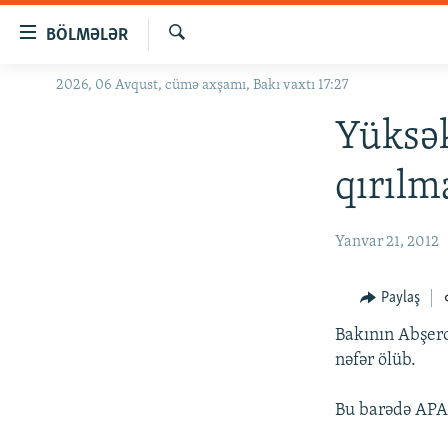
Keçid
BÖLMƏLƏR
linkləri
Axtar
Əsas
2026, 06 Avqust, cümə axşamı, Bakı vaxtı 17:27
GÜNDƏM
məzmuna
#İZAHLA
Yüksək
qayıt
Əsas
KORRUPSIOMETR
qırılm
naviqasiyaya
#ƏSLINDƏ
qayıt
Axtarışa
FƏRQƏ BAX
Yanvar 21, 2012
keç
QANUNI DOĞRU
Paylaş
ARAŞDIRMA
Bakının Abşero
MULTIMEDIA
nəfər ölüb.
RADIO ARXIV
VIDEO
Bu barədə APA 
HAQQIMIZDA
FOTOQALEREYA
OXU ZALI