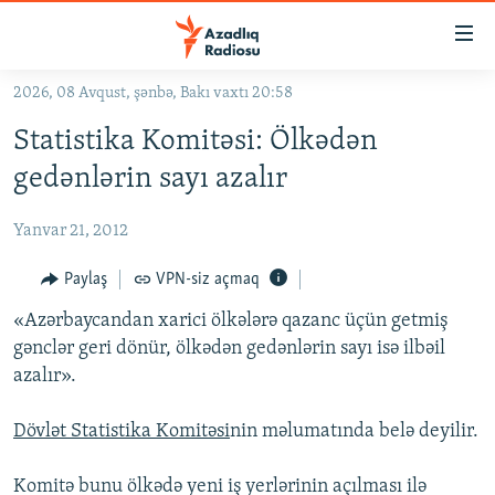
Keçid
linkləri
Əsas
2026, 08 Avqust, şənbə, Bakı vaxtı 20:58
məzmuna
GÜNDƏM
Statistika Komitəsi: Ölkədən
qayıt
#İZAHLA
Əsas
gedənlərin sayı azalır
KORRUPSIOMETR
naviqasiyaya
qayıt
Yanvar 21, 2012
#ƏSLINDƏ
Axtarışa
FƏRQƏ BAX
Paylaş
VPN-siz açmaq
keç
QANUNI DOĞRU
«Azərbaycandan xarici ölkələrə qazanc üçün getmiş
gənclər geri dönür, ölkədən gedənlərin sayı isə ilbəil
ARAŞDIRMA
azalır».
MULTIMEDIA
Dövlət Statistika Komitəsi
nin məlumatında belə deyilir.
RADIO ARXIV
VIDEO
HAQQIMIZDA
FOTOQALEREYA
OXU ZALI
Komitə bunu ölkədə yeni iş yerlərinin açılması ilə