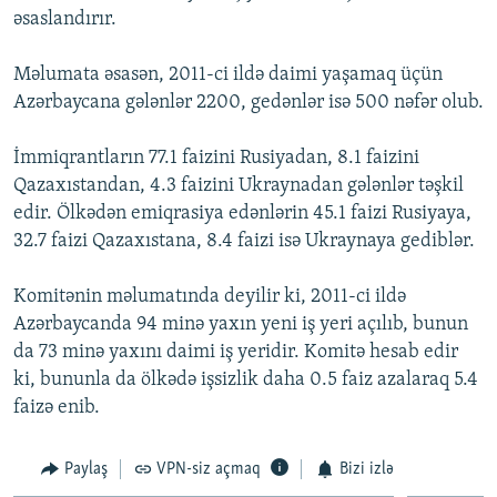
əsaslandırır.
İNFOQRAFIKA
AZƏRBAYCAN ƏDƏBIYYATI KITABXANASI
MISSIYAMIZ
BIZI IZLƏ
KARIKATURA
İSLAM VƏ DEMOKRATIYA
PEŞƏ ETIKASI VƏ JURNALISTIKA STANDARTLARIMIZ
Məlumata əsasən, 2011-ci ildə daimi yaşamaq üçün
Azərbaycana gələnlər 2200, gedənlər isə 500 nəfər olub.
İZ - MƏDƏNIYYƏT PROQRAMI
MATERIALLARIMIZDAN ISTIFADƏ
AZADLIQRADIOSU MOBIL TELEFONUNUZDA
RFE/RL-in bütün saytları
İmmiqrantların 77.1 faizini Rusiyadan, 8.1 faizini
BIZIMLƏ ƏLAQƏ
Qazaxıstandan, 4.3 faizini Ukraynadan gələnlər təşkil
edir. Ölkədən emiqrasiya edənlərin 45.1 faizi Rusiyaya,
XƏBƏR BÜLLETENLƏRIMIZ
32.7 faizi Qazaxıstana, 8.4 faizi isə Ukraynaya gediblər.
Komitənin məlumatında deyilir ki, 2011-ci ildə
Azərbaycanda 94 minə yaxın yeni iş yeri açılıb, bunun
da 73 minə yaxını daimi iş yeridir. Komitə hesab edir
ki, bununla da ölkədə işsizlik daha 0.5 faiz azalaraq 5.4
faizə enib.
Paylaş
VPN-siz açmaq
Bizi izlə