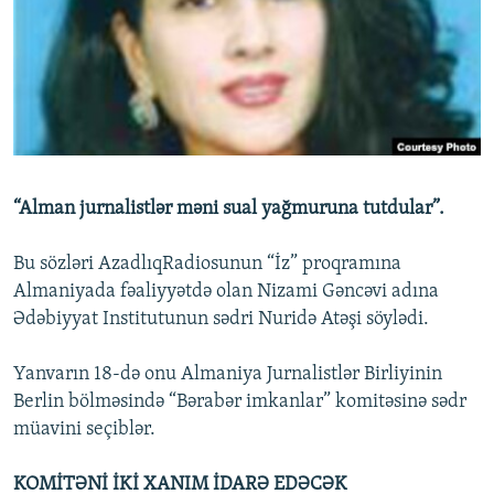
İNFOQRAFIKA
AZƏRBAYCAN ƏDƏBIYYATI KITABXANASI
MISSIYAMIZ
BIZI IZLƏ
KARIKATURA
İSLAM VƏ DEMOKRATIYA
PEŞƏ ETIKASI VƏ JURNALISTIKA STANDARTLARIMIZ
İZ - MƏDƏNIYYƏT PROQRAMI
MATERIALLARIMIZDAN ISTIFADƏ
AZADLIQRADIOSU MOBIL TELEFONUNUZDA
RFE/RL-in bütün saytları
BIZIMLƏ ƏLAQƏ
“Alman jurnalistlər məni sual yağmuruna tutdular”.
XƏBƏR BÜLLETENLƏRIMIZ
Bu sözləri AzadlıqRadiosunun “İz” proqramına
Almaniyada fəaliyyətdə olan Nizami Gəncəvi adına
Ədəbiyyat Institutunun sədri Nuridə Atəşi söylədi.
Yanvarın 18-də onu Almaniya Jurnalistlər Birliyinin
Berlin bölməsində “Bərabər imkanlar” komitəsinə sədr
müavini seçiblər.
KOMİTƏNİ İKİ XANIM İDARƏ EDƏCƏK