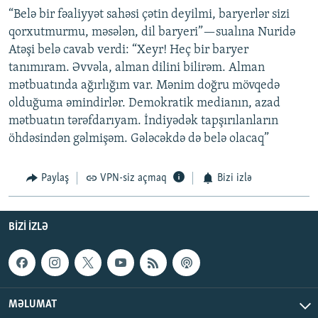
“Belə bir fəaliyyət sahəsi çətin deyilmi, baryerlər sizi
qorxutmurmu, məsələn, dil baryeri”—sualına Nuridə
Atəşi belə cavab verdi: “Xeyr! Heç bir baryer
tanımıram. Əvvəla, alman dilini bilirəm. Alman
mətbuatında ağırlığım var. Mənim doğru mövqedə
olduğuma əmindirlər. Demokratik medianın, azad
mətbuatın tərəfdarıyam. İndiyədək tapşırılanların
öhdəsindən gəlmişəm. Gələcəkdə də belə olacaq”
Paylaş
VPN-siz açmaq
Bizi izlə
BIZI IZLƏ
MƏLUMAT