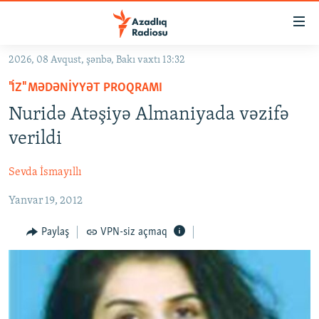
Keçid
linkləri
Əsas
2026, 08 Avqust, şənbə, Bakı vaxtı 13:32
məzmuna
GÜNDƏM
"İZ" MƏDƏNIYYƏT PROQRAMI
qayıt
#İZAHLA
Əsas
Nuridə Atəşiyə Almaniyada vəzifə
KORRUPSIOMETR
naviqasiyaya
verildi
qayıt
#ƏSLINDƏ
Axtarışa
Sevda İsmayıllı
FƏRQƏ BAX
keç
Yanvar 19, 2012
QANUNI DOĞRU
ARAŞDIRMA
Paylaş
VPN-siz açmaq
MULTIMEDIA
RADIO ARXIV
VIDEO
HAQQIMIZDA
FOTOQALEREYA
OXU ZALI