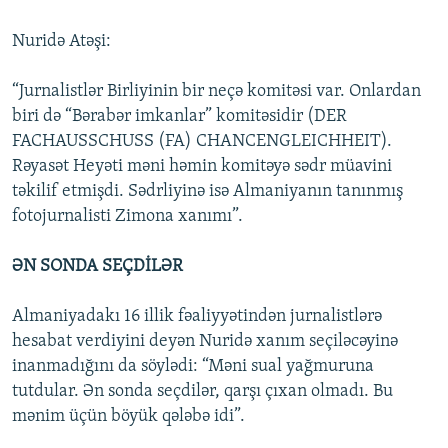
Nuridə Atəşi:
“Jurnalistlər Birliyinin bir neçə komitəsi var. Onlardan
biri də “Bərabər imkanlar” komitəsidir (DER
FACHAUSSCHUSS (FA) CHANCENGLEICHHEIT).
Rəyasət Heyəti məni həmin komitəyə sədr müavini
təkilif etmişdi. Sədrliyinə isə Almaniyanın tanınmış
fotojurnalisti Zimona xanımı”.
ƏN SONDA SEÇDİLƏR
Almaniyadakı 16 illik fəaliyyətindən jurnalistlərə
hesabat verdiyini deyən Nuridə xanım seçiləcəyinə
inanmadığını da söylədi: “Məni sual yağmuruna
tutdular. Ən sonda seçdilər, qarşı çıxan olmadı. Bu
mənim üçün böyük qələbə idi”.