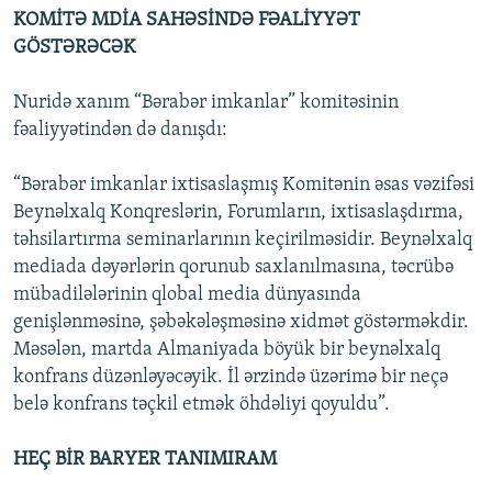
KOMİTƏ MDİA SAHƏSİNDƏ FƏALİYYƏT
GÖSTƏRƏCƏK
Nuridə xanım “Bərabər imkanlar” komitəsinin
fəaliyyətindən də danışdı:
“Bərabər imkanlar ixtisaslaşmış Komitənin əsas vəzifəsi
Beynəlxalq Konqreslərin, Forumların, ixtisaslaşdırma,
təhsilartırma seminarlarının keçirilməsidir. Beynəlxalq
mediada dəyərlərin qorunub saxlanılmasına, təcrübə
mübadilələrinin qlobal media dünyasında
genişlənməsinə, şəbəkələşməsinə xidmət göstərməkdir.
Məsələn, martda Almaniyada böyük bir beynəlxalq
konfrans düzənləyəcəyik. İl ərzində üzərimə bir neçə
belə konfrans təçkil etmək öhdəliyi qoyuldu”.
HEÇ BİR BARYER TANIMIRAM