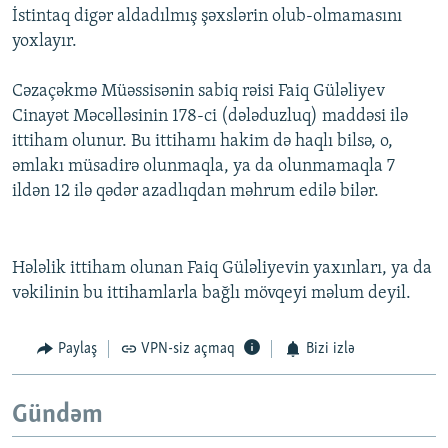
İstintaq digər aldadılmış şəxslərin olub-olmamasını
yoxlayır.
Cəzaçəkmə Müəssisənin sabiq rəisi Faiq Güləliyev
Cinayət Məcəlləsinin 178-ci (dələduzluq) maddəsi ilə
ittiham olunur. Bu ittihamı hakim də haqlı bilsə, o,
əmlakı müsadirə olunmaqla, ya da olunmamaqla 7
ildən 12 ilə qədər azadlıqdan məhrum edilə bilər.
Hələlik ittiham olunan Faiq Güləliyevin yaxınları, ya da
vəkilinin bu ittihamlarla bağlı mövqeyi məlum deyil.
Paylaş
VPN-siz açmaq
Bizi izlə
Gündəm