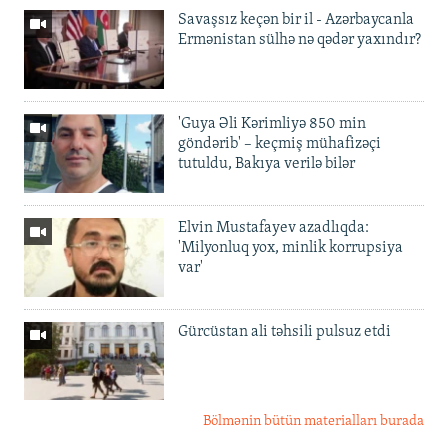
Savaşsız keçən bir il - Azərbaycanla
Ermənistan sülhə nə qədər yaxındır?
'Guya Əli Kərimliyə 850 min
göndərib' – keçmiş mühafizəçi
tutuldu, Bakıya verilə bilər
Elvin Mustafayev azadlıqda:
'Milyonluq yox, minlik korrupsiya
var'
Gürcüstan ali təhsili pulsuz etdi
Bölmənin bütün materialları burada