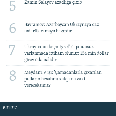
5
Zamin Salayev azadlığa çıxıb
6
Bayramov: Azərbaycan Ukraynaya qaz
tədarük etməyə hazırdır
7
Ukraynanın keçmiş səfiri qanunsuz
varlanmada ittiham olunur: 134 min dollar
girov ödəməlidir
8
MeydanTV işi: 'Çamadanlarla çıxarılan
pulların hesabını xalqa nə vaxt
verəcəksiniz?'
BIZI IZLƏ