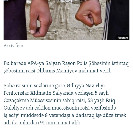
İNFOQRAFIKA
AZƏRBAYCAN ƏDƏBIYYATI KITABXANASI
MISSIYAMIZ
BIZI IZLƏ
KARIKATURA
İSLAM VƏ DEMOKRATIYA
PEŞƏ ETIKASI VƏ JURNALISTIKA STANDARTLARIMIZ
İZ - MƏDƏNIYYƏT PROQRAMI
MATERIALLARIMIZDAN ISTIFADƏ
AZADLIQRADIOSU MOBIL TELEFONUNUZDA
RFE/RL-in bütün saytları
Arxiv foto
BIZIMLƏ ƏLAQƏ
XƏBƏR BÜLLETENLƏRIMIZ
Bu barədə APA-ya Salyan Rayon Polis Şöbəsinin istintaq
şöbəsinin rəisi Əlibaxış Məmiyev məlumat verib.
Şöbə rəisinin sözlərinə görə, Ədliyyə Nazirliyi
Penitensiar Xidmətin Salyanda yerləşən 5 saylı
Cəzaçəkmə Müəssisəsinin sabiq rəisi, 53 yaşlı Faiq
Güləliyev adı çəkilən müəssisənin rəisi vəzifəsində
işlədiyi müddətdə 8 vətəndaşı aldadaraq işə düzəltmək
adı ilə onlardan 91 min manat alıb.