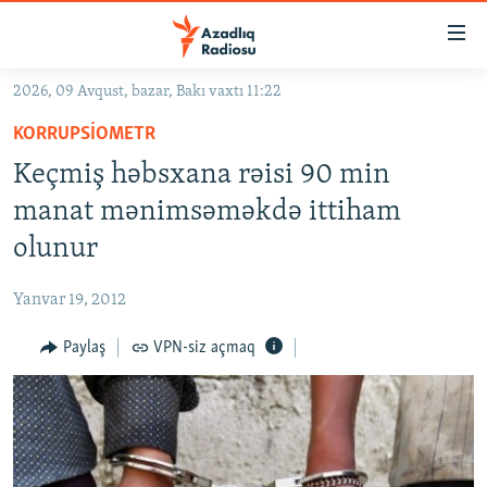
Keçid
linkləri
Əsas
2026, 09 Avqust, bazar, Bakı vaxtı 11:22
məzmuna
GÜNDƏM
KORRUPSIOMETR
qayıt
#İZAHLA
Əsas
Keçmiş həbsxana rəisi 90 min
KORRUPSIOMETR
naviqasiyaya
manat mənimsəməkdə ittiham
qayıt
#ƏSLINDƏ
olunur
Axtarışa
FƏRQƏ BAX
keç
Yanvar 19, 2012
QANUNI DOĞRU
Paylaş
VPN-siz açmaq
ARAŞDIRMA
MULTIMEDIA
RADIO ARXIV
VIDEO
HAQQIMIZDA
FOTOQALEREYA
OXU ZALI