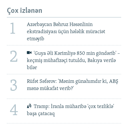
Çox izlənən
1
Azərbaycan Bəhruz Həsənlinin
ekstradisiyası üçün hələlik müraciət
etməyib
2
'Guya Əli Kərimliyə 850 min göndərib' –
keçmiş mühafizəçi tutuldu, Bakıya verilə
bilər
3
Rüfət Səfərov: 'Mənim günahımdır ki, ABŞ
mənə mükafat verib?'
4
Tramp: İranla müharibə 'çox tezliklə'
başa çatacaq