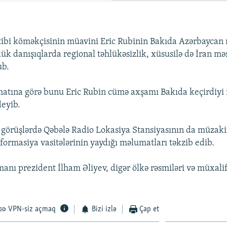
ibi köməkçisinin müavini Eric Rubinin Bakıda Azərbaycan r
ük danışıqlarda regional təhlükəsizlik, xüsusilə də İran məs
ub.
atına görə bunu Eric Rubin cümə axşamı Bakıda keçirdiyi
eyib.
görüşlərdə Qəbələ Radio Lokasiya Stansiyasının da müzaki
nformasiya vasitələrinin yaydığı məlumatları təkzib edib.
anı prezident İlham Əliyev, digər ölkə rəsmiləri və müxalifə
VPN-siz açmaq
Bizi izlə
Çap et