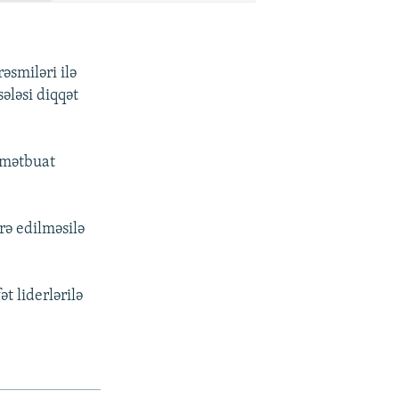
əsmiləri ilə
ələsi diqqət
 mətbuat
rə edilməsilə
t liderlərilə