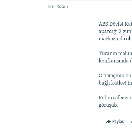
Eric Rubin
ABŞ Dövlət Kat
apardığı 2 günl
mərkəzində ol
Turanın məlum
konfransında d
O həmçinin bu 
bağlı kütləvi i
Rubin səfər zam
görüşüb.
Paylaş