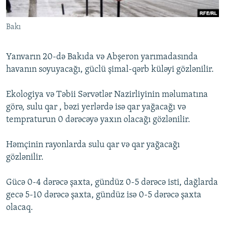
İNFOQRAFIKA
AZƏRBAYCAN ƏDƏBIYYATI KITABXANASI
MISSIYAMIZ
BIZI IZLƏ
Bakı
KARIKATURA
İSLAM VƏ DEMOKRATIYA
PEŞƏ ETIKASI VƏ JURNALISTIKA STANDARTLARIMIZ
İZ - MƏDƏNIYYƏT PROQRAMI
MATERIALLARIMIZDAN ISTIFADƏ
Yanvarın 20-də Bakıda və Abşeron yarımadasında
AZADLIQRADIOSU MOBIL TELEFONUNUZDA
RFE/RL-in bütün saytları
havanın soyuyacağı, güclü şimal-qərb küləyi gözlənilir.
BIZIMLƏ ƏLAQƏ
Ekologiya və Təbii Sərvətlər Nazirliyinin məlumatına
XƏBƏR BÜLLETENLƏRIMIZ
görə, sulu qar , bəzi yerlərdə isə qar yağacağı və
tempraturun 0 dərəcəyə yaxın olacağı gözlənilir.
Həmçinin rayonlarda sulu qar və qar yağacağı
gözlənilir.
Gücə 0-4 dərəcə şaxta, gündüz 0-5 dərəcə isti, dağlarda
gecə 5-10 dərəcə şaxta, gündüz isə 0-5 dərəcə şaxta
olacaq.