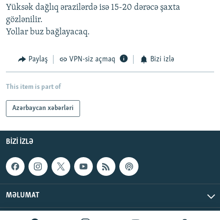
Yüksək dağlıq ərazilərdə isə 15-20 dərəcə şaxta
gözlənilir.
Yollar buz bağlayacaq.
Paylaş
VPN-siz açmaq
Bizi izlə
This item is part of
Azərbaycan xəbərləri
BIZI IZLƏ
MƏLUMAT