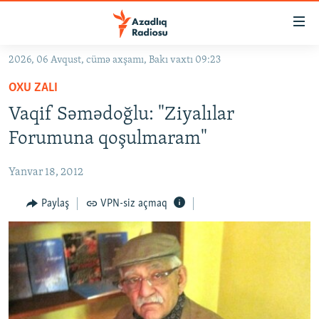
Keçid
linkləri
Əsas
2026, 06 Avqust, cümə axşamı, Bakı vaxtı 09:23
məzmuna
GÜNDƏM
OXU ZALI
qayıt
#İZAHLA
Əsas
Vaqif Səmədoğlu: "Ziyalılar
KORRUPSIOMETR
naviqasiyaya
Forumuna qoşulmaram"
qayıt
#ƏSLINDƏ
Axtarışa
Yanvar 18, 2012
FƏRQƏ BAX
keç
QANUNI DOĞRU
Paylaş
VPN-siz açmaq
ARAŞDIRMA
MULTIMEDIA
RADIO ARXIV
VIDEO
HAQQIMIZDA
FOTOQALEREYA
OXU ZALI