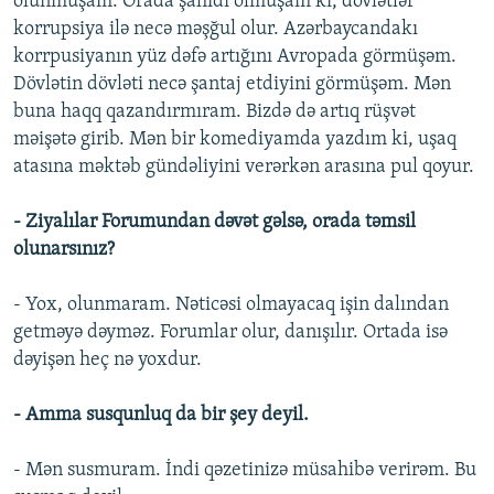
olunmuşam. Orada şahidi olmuşam ki, dövlətlər
korrupsiya ilə necə məşğul olur. Azərbaycandakı
korrpusiyanın yüz dəfə artığını Avropada görmüşəm.
Dövlətin dövləti necə şantaj etdiyini görmüşəm. Mən
buna haqq qazandırmıram. Bizdə də artıq rüşvət
məişətə girib. Mən bir komediyamda yazdım ki, uşaq
atasına məktəb gündəliyini verərkən arasına pul qoyur.
- Ziyalılar Forumundan dəvət gəlsə, orada təmsil
olunarsınız?
- Yox, olunmaram. Nəticəsi olmayacaq işin dalından
getməyə dəyməz. Forumlar olur, danışılır. Ortada isə
dəyişən heç nə yoxdur.
- Amma susqunluq da bir şey deyil.
- Mən susmuram. İndi qəzetinizə müsahibə verirəm. Bu