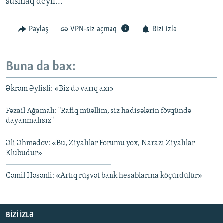
susmaq deyil...
Paylaş
VPN-siz açmaq
Bizi izlə
Buna da bax:
Əkrəm Əylisli: «Biz də varıq axı»
Fəzail Ağamalı: "Rafiq müəllim, siz hadisələrin fövqündə
dayanmalısız"
Əli Əhmədov: «Bu, Ziyalılar Forumu yox, Narazı Ziyalılar
Klubudur»
Cəmil Həsənli: «Artıq rüşvət bank hesablarına köçürdülür»
BIZI IZLƏ