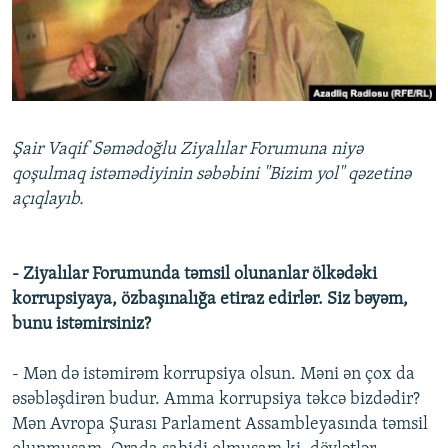
İNFOQRAFIKA
AZƏRBAYCAN ƏDƏBIYYATI KITABXANASI
MISSIYAMIZ
BIZI IZLƏ
KARIKATURA
İSLAM VƏ DEMOKRATIYA
PEŞƏ ETIKASI VƏ JURNALISTIKA STANDARTLARIMIZ
İZ - MƏDƏNIYYƏT PROQRAMI
MATERIALLARIMIZDAN ISTIFADƏ
AZADLIQRADIOSU MOBIL TELEFONUNUZDA
RFE/RL-in bütün saytları
Şair Vaqif Səmədoğlu Ziyalılar Forumuna niyə
BIZIMLƏ ƏLAQƏ
qoşulmaq istəmədiyinin səbəbini "Bizim yol" qəzetinə
açıqlayıb.
XƏBƏR BÜLLETENLƏRIMIZ
- Ziyalılar Forumunda təmsil olunanlar ölkədəki
korrupsiyaya, özbaşınalığa etiraz edirlər. Siz bəyəm,
bunu istəmirsiniz?
- Mən də istəmirəm korrupsiya olsun. Məni ən çox da
əsəbləşdirən budur. Amma korrupsiya təkcə bizdədir?
Mən Avropa Şurası Parlament Assambleyasında təmsil