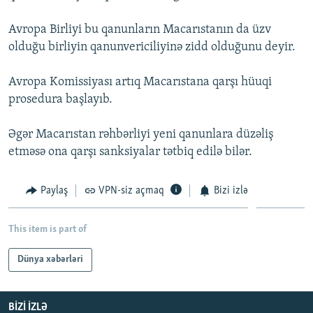
İNFOQRAFIKA
AZƏRBAYCAN ƏDƏBIYYATI KITABXANASI
MISSIYAMIZ
BIZI IZLƏ
Avropa Birliyi bu qanunların Macarıstanın da üzv
KARIKATURA
İSLAM VƏ DEMOKRATIYA
PEŞƏ ETIKASI VƏ JURNALISTIKA STANDARTLARIMIZ
olduğu birliyin qanunvericiliyinə zidd olduğunu deyir.
İZ - MƏDƏNIYYƏT PROQRAMI
MATERIALLARIMIZDAN ISTIFADƏ
Avropa Komissiyası artıq Macarıstana qarşı hüuqi
AZADLIQRADIOSU MOBIL TELEFONUNUZDA
RFE/RL-in bütün saytları
prosedura başlayıb.
BIZIMLƏ ƏLAQƏ
Əgər Macarıstan rəhbərliyi yeni qanunlara düzəliş
XƏBƏR BÜLLETENLƏRIMIZ
etməsə ona qarşı sanksiyalar tətbiq edilə bilər.
Paylaş
VPN-siz açmaq
Bizi izlə
This item is part of
Dünya xəbərləri
BIZI IZLƏ