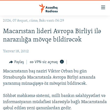
Keçid
linkləri
Əsas
2026, 07 Avqust, cümə, Bakı vaxtı 06:29
məzmuna
GÜNDƏM
Macarıstan lideri Avropa Birliyi ilə
qayıt
#İZAHLA
Əsas
narazılığa mövqe bildirəcək
KORRUPSIOMETR
naviqasiyaya
qayıt
Yanvar 18, 2012
#ƏSLINDƏ
Axtarışa
FƏRQƏ BAX
Paylaş
VPN-siz açmaq
keç
QANUNI DOĞRU
Macarıstanın baş naziri Viktor Orban bu gün
Strasburqda Macarıstanla Avropa Birliyi arasında
ARAŞDIRMA
yaranmış münaqişəyə öz mövqeini bildirəcək.
MULTIMEDIA
Söhbət məhkəmə sistemi, milli bankın səlahiyyətləri və
RADIO ARXIV
VIDEO
informasiyanın müdafiəsi idarəsiylə bağlı Macarıstanda
HAQQIMIZDA
FOTOQALEREYA
OXU ZALI
qəbul edilən yeni qanunlardan gedir.