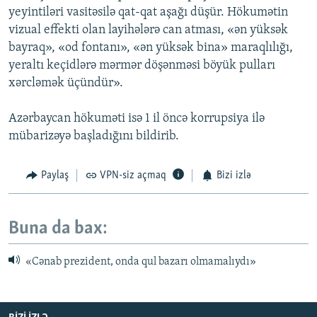
yeyintiləri vasitəsilə qat-qat aşağı düşür. Hökumətin
vizual effekti olan layihələrə can atması, «ən yüksək
bayraq», «od fontanı», «ən yüksək bina» maraqlılığı,
yeraltı keçidlərə mərmər döşənməsi böyük pulları
xərcləmək üçündür».
Azərbaycan hökuməti isə 1 il öncə korrupsiya ilə
mübarizəyə başladığını bildirib.
Paylaş
VPN-siz açmaq
Bizi izlə
Buna da bax:
«Cənab prezident, onda qul bazarı olmamalıydı»