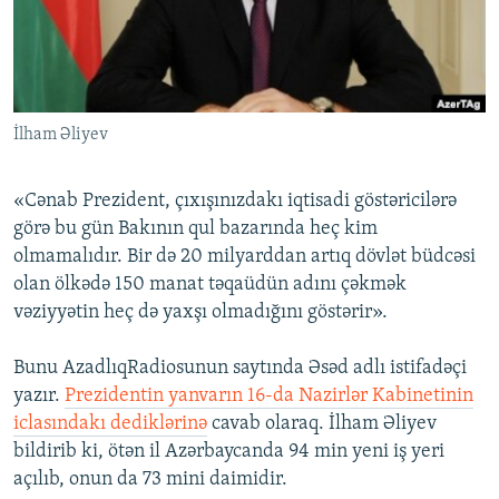
İNFOQRAFIKA
AZƏRBAYCAN ƏDƏBIYYATI KITABXANASI
MISSIYAMIZ
BIZI IZLƏ
KARIKATURA
İSLAM VƏ DEMOKRATIYA
PEŞƏ ETIKASI VƏ JURNALISTIKA STANDARTLARIMIZ
İZ - MƏDƏNIYYƏT PROQRAMI
MATERIALLARIMIZDAN ISTIFADƏ
İlham Əliyev
AZADLIQRADIOSU MOBIL TELEFONUNUZDA
RFE/RL-in bütün saytları
BIZIMLƏ ƏLAQƏ
«Cənab Prezident, çıxışınızdakı iqtisadi göstəricilərə
XƏBƏR BÜLLETENLƏRIMIZ
görə bu gün Bakının qul bazarında heç kim
olmamalıdır. Bir də 20 milyarddan artıq dövlət büdcəsi
olan ölkədə 150 manat təqaüdün adını çəkmək
vəziyyətin heç də yaxşı olmadığını göstərir».
Bunu AzadlıqRadiosunun saytında Əsəd adlı istifadəçi
yazır.
Prezidentin yanvarın 16-da Nazirlər Kabinetinin
iclasındakı dediklərinə
cavab olaraq. İlham Əliyev
bildirib ki, ötən il Azərbaycanda 94 min yeni iş yeri
açılıb, onun da 73 mini daimidir.