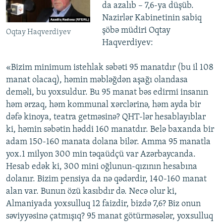
da azalıb – 7,6-ya düşüb.
Nazirlər Kabinetinin sabiq
şöbə müdiri Oqtay
Oqtay Haqverdiyev
Haqverdiyev:
«Bizim minimum istehlak səbəti 95 manatdır (bu il 108
manat olacaq), həmin məbləğdən aşağı olandasa
deməli, bu yoxsuldur. Bu 95 manat bəs edirmi insanın
həm ərzaq, həm kommunal xərclərinə, həm ayda bir
dəfə kinoya, teatra getməsinə? QHT-lər hesablayıblar
ki, həmin səbətin həddi 160 manatdır. Belə baxanda bir
adam 150-160 manata dolana bilər. Amma 95 manatla
yox.1 milyon 300 min təqaüdçü var Azərbaycanda.
Hesab edək ki, 300 mini oğlunun-qızının hesabına
dolanır. Bizim pensiya da nə qədərdir, 140-160 manat
alan var. Bunun özü kasıbdır də. Necə olur ki,
Almaniyada yoxsulluq 12 faizdir, bizdə 7,6? Biz onun
səviyyəsinə çatmışıq? 95 manat götürməsələr, yoxsulluq