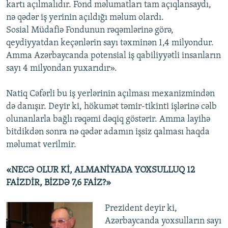
kartı açılmalıdır. Fond məlumatları tam açıqlansaydı,
nə qədər iş yerinin açıldığı məlum olardı.
Sosial Müdafiə Fondunun rəqəmlərinə görə,
qeydiyyatdan keçənlərin sayı təxminən 1,4 milyondur.
Amma Azərbaycanda potensial iş qabiliyyətli insanların
sayı 4 milyondan yuxarıdır».
Natiq Cəfərli bu iş yerlərinin açılması mexanizmindən
də danışır. Deyir ki, hökumət təmir-tikinti işlərinə cəlb
olunanlarla bağlı rəqəmi dəqiq göstərir. Amma layihə
bitdikdən sonra nə qədər adamın işsiz qalması haqda
məlumat verilmir.
«NECƏ OLUR Kİ, ALMANİYADA YOXSULLUQ 12
FAİZDİR, BİZDƏ 7,6 FAİZ?»
Prezident deyir ki,
Azərbaycanda yoxsulların sayı