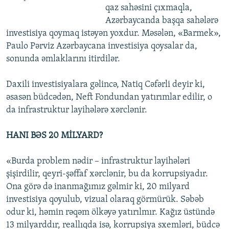
qaz sahəsini çıxmaqla,
Azərbaycanda başqa sahələrə
investisiya qoymaq istəyən yoxdur. Məsələn, «Barmek»,
Paulo Pərviz Azərbaycana investisiya qoysalar da,
sonunda əmlaklarını itirdilər.
Daxili investisiyalara gəlincə, Natiq Cəfərli deyir ki,
əsasən büdcədən, Neft Fondundan yatırımlar edilir, o
da infrastruktur layihələrə xərclənir.
HANI BƏS 20 MİLYARD?
«Burda problem nədir – infrastruktur layihələri
şişirdilir, qeyri-şəffaf xərclənir, bu da korrupsiyadır.
Ona görə də inanmağımız gəlmir ki, 20 milyard
investisiya qoyulub, vizual olaraq görmürük. Səbəb
odur ki, həmin rəqəm ölkəyə yatırılmır. Kağız üstündə
13 milyarddır, reallıqda isə, korrupsiya sxemləri, büdcə