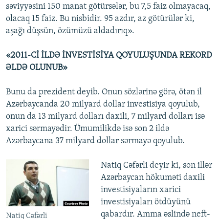
səviyyəsini 150 manat götürsələr, bu 7,5 faiz olmayacaq,
olacaq 15 faiz. Bu nisbidir. 95 azdır, az götürülər ki,
aşağı düşsün, özümüzü aldadırıq».
«2011-Cİ İLDƏ İNVESTİSİYA QOYULUŞUNDA REKORD
ƏLDƏ OLUNUB»
Bunu da prezident deyib. Onun sözlərinə görə, ötən il
Azərbaycanda 20 milyard dollar investisiya qoyulub,
onun da 13 milyard dolları daxili, 7 milyard dolları isə
xarici sərmayədir. Ümumilikdə isə son 2 ildə
Azərbaycana 37 milyard dollar sərmayə qoyulub.
Natiq Cəfərli deyir ki, son illər
Azərbaycan hökuməti daxili
investisiyaların xarici
investisiyaları ötdüyünü
qabardır. Amma əslində neft-
Natiq Cəfərli