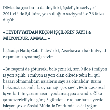
Dövlət başçısı bunu da deyib ki, işsizliyin səviyyəsi
2011-ci ildə 5,4 faizə, yoxsulluğun səviyyəsi isə 7,6 faizə
düşüb.
«QEYDİYYATDAN KEÇƏN İŞÇİLƏRİN SAYI 1,4
MİLYONDUR, AMMA...»
İqtisadçı Natiq Cəfərli deyir ki, Azərbaycan hakimiyyəti
rəqəmlərlə oynamağı sevir:
«Bu rəqəmi də götürsək, belə çıxır ki, son 9 ildə 1 milyon
iş yeri açılıb. 1 milyon iş yeri olan ölkədə təbii ki, qul
bazarı olmamalıdır, işsizlərin sayı az olmalıdır. Bizim
hökumət rəqəmlərlə oynamağı çox sevir. Əslindəsə real
iş yerlərinin yaranmasını yoxlamaq çox asandır. Ölkə
qanunvericiliyinə görə, 3 gündən artıq hər hansı yerdə
işləyən şəxsə Sosial Müdafiə Fondunda sosial yığım