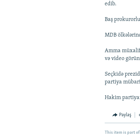
İNFOQRAFIKA
AZƏRBAYCAN ƏDƏBIYYATI KITABXANASI
MISSIYAMIZ
edib.
KARIKATURA
İSLAM VƏ DEMOKRATIYA
PEŞƏ ETIKASI VƏ JURNALISTIKA
STANDARTLARIMIZ
Baş prokurorlu
İZ - MƏDƏNIYYƏT PROQRAMI
MATERIALLARIMIZDAN ISTIFADƏ
MDB ölkələrind
AZADLIQRADIOSU MOBIL TELEFONUNUZDA
Amma müxalifə
BIZIMLƏ ƏLAQƏ
və video görünt
XƏBƏR BÜLLETENLƏRIMIZ
Seçkidə prezid
partiya mübari
Hakim partiyanı
Paylaş
This item is part of