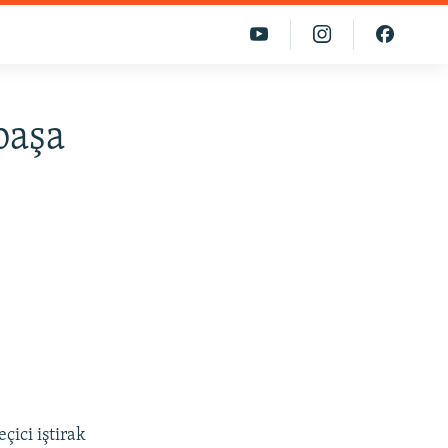
başa
çici iştirak