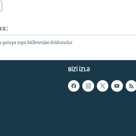
ax:
qutuya topa bülletenlər doldurulur
BIZI IZLƏ