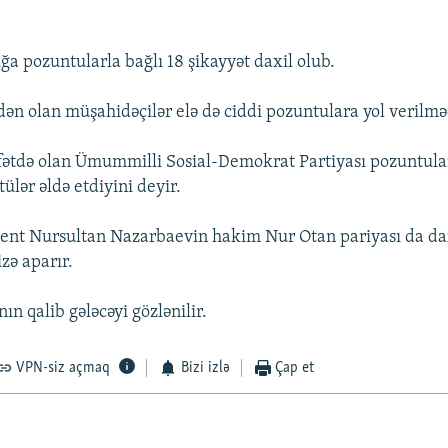
ğa pozuntularla bağlı 18 şikayyət daxil olub.
ən olan müşahidəçilər elə də ciddi pozuntulara yol verilməd
tdə olan Ümummilli Sosial-Demokrat Partiyası pozuntularl
ülər əldə etdiyini deyir.
ent Nursultan Nazarbaevin hakim Nur Otan pariyası da dax
zə aparır.
n qalib gələcəyi gözlənilir.
VPN-siz açmaq
Bizi izlə
Çap et