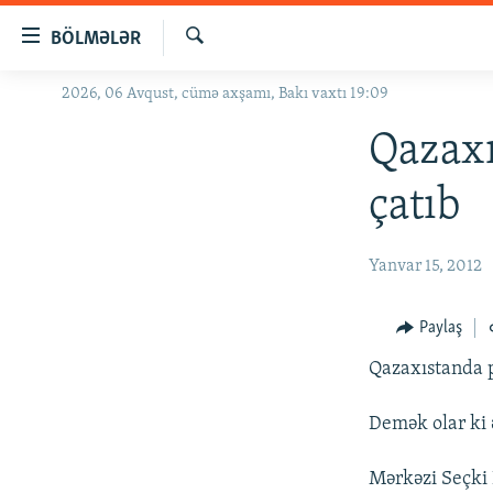
Keçid
BÖLMƏLƏR
linkləri
Axtar
Əsas
2026, 06 Avqust, cümə axşamı, Bakı vaxtı 19:09
GÜNDƏM
məzmuna
#İZAHLA
Qazaxı
qayıt
Əsas
KORRUPSIOMETR
çatıb
naviqasiyaya
#ƏSLINDƏ
qayıt
Axtarışa
FƏRQƏ BAX
Yanvar 15, 2012
keç
QANUNI DOĞRU
Paylaş
ARAŞDIRMA
Qazaxıstanda p
MULTIMEDIA
RADIO ARXIV
VIDEO
Demək olar ki 
HAQQIMIZDA
FOTOQALEREYA
OXU ZALI
Mərkəzi Seçki 