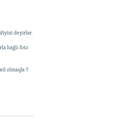
iyini deyirlər.
a bağlı foto
il olmaqla 7