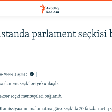
standa parlament seçkisi 
VPN-siz açmaq
arlament seçkiləri yekunlaşıb.
əksər seçki məntəqələri bağlanıb.
Komissiyasının məlumatına görə, seçkidə 70 faizdən artıq se