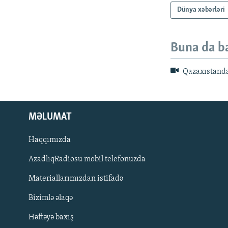
Dünya xəbərləri
Buna da b
Qazaxıstanda 
MƏLUMAT
Haqqımızda
AzadlıqRadiosu mobil telefonuzda
Materiallarımızdan istifadə
BIZI IZLƏ
Bizimlə əlaqə
Həftəyə baxış