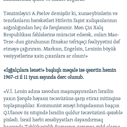
Tənzimləyici A.Pselov demişdir ki, xunaeybinlərin və
tezofanların hərəkətləri Hitlerin faşist xuliqanlarının
azğınlığından heç də fərqlənmir. Mən Çin Xalq
Respublikası fəhlələrinə müraciət edərək, onları Mao-
Teze-dun güruhunun fitnəkar təfriqəçi fəaliyyətini dəf
etməyə çağırıram. Marksın, Engelsin, Leninin böyük
vəsiyyətlərinə xain çıxanlara ar olsun!»
«İşğalçılara lənət!» başlıqlı məqalə isə qəzetin həmin
1967-ci il 11 iyun sayında dərc olunub.
«V.İ. Lenin adına zavodun maşınqayıranları İsrailin
yaxın Şərqdə həyasız təcavüzünə qarşı etiraz mitinqinə
toplaşmışdılar. Kommunist əməyi briqadasının başçısı
Q.Ulanov öz nitqində İsrailin quldur təcavüzünü qəzəblə
pislədi. İsrail hərbi əməliyyatları dayandırmaq