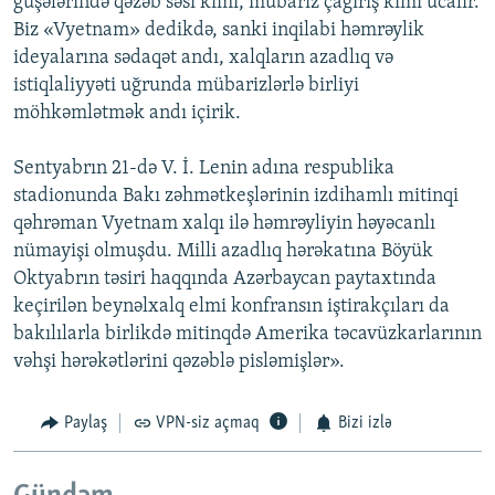
guşələrində qəzəb səsi kimi, mübariz çağırış kimi ucalır.
Biz «Vyetnam» dedikdə, sanki inqilabi həmrəylik
ideyalarına sədaqət andı, xalqların azadlıq və
istiqlaliyyəti uğrunda mübarizlərlə birliyi
möhkəmlətmək andı içirik.
Sentyabrın 21-də V. İ. Lenin adına respublika
stadionunda Bakı zəhmətkeşlərinin izdihamlı mitinqi
qəhrəman Vyetnam xalqı ilə həmrəyliyin həyəcanlı
nümayişi olmuşdu. Milli azadlıq hərəkatına Böyük
Oktyabrın təsiri haqqında Azərbaycan paytaxtında
keçirilən beynəlxalq elmi konfransın iştirakçıları da
bakılılarla birlikdə mitinqdə Amerika təcavüzkarlarının
vəhşi hərəkətlərini qəzəblə pisləmişlər».
Paylaş
VPN-siz açmaq
Bizi izlə