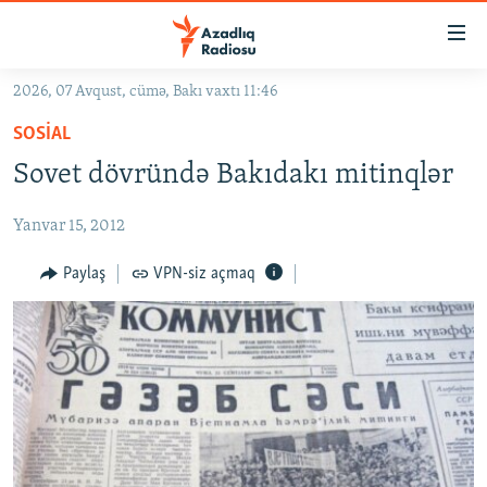
Keçid
linkləri
Əsas
2026, 07 Avqust, cümə, Bakı vaxtı 11:46
məzmuna
GÜNDƏM
SOSIAL
qayıt
#İZAHLA
Əsas
Sovet dövründə Bakıdakı mitinqlər
KORRUPSIOMETR
naviqasiyaya
qayıt
Yanvar 15, 2012
#ƏSLINDƏ
Axtarışa
FƏRQƏ BAX
Paylaş
VPN-siz açmaq
keç
QANUNI DOĞRU
ARAŞDIRMA
MULTIMEDIA
RADIO ARXIV
VIDEO
HAQQIMIZDA
FOTOQALEREYA
OXU ZALI