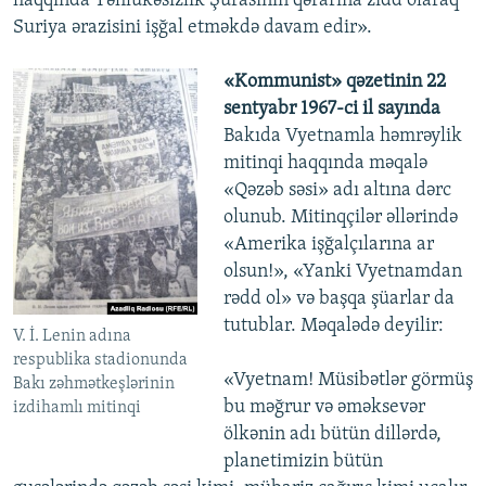
haqqında Təhlükəsizlik Şurasının qərarına zidd olaraq
Suriya ərazisini işğal etməkdə davam edir».
«Kommunist» qəzetinin 22
sentyabr 1967-ci il sayında
Bakıda Vyetnamla həmrəylik
mitinqi haqqında məqalə
«Qəzəb səsi» adı altına dərc
olunub. Mitinqçilər əllərində
«Amerika işğalçılarına ar
olsun!», «Yanki Vyetnamdan
rədd ol» və başqa şüarlar da
tutublar. Məqalədə deyilir:
V. İ. Lenin adına
respublika stadionunda
«Vyetnam! Müsibətlər görmüş
Bakı zəhmətkeşlərinin
bu məğrur və əməksevər
izdihamlı mitinqi
ölkənin adı bütün dillərdə,
planetimizin bütün