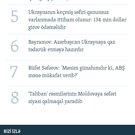
5
Ukraynanın keçmiş səfiri qanunsuz
varlanmada ittiham olunur: 134 min dollar
girov ödəməlidir
6
Bayramov: Azərbaycan Ukraynaya qaz
tədarük etməyə hazırdır
7
Rüfət Səfərov: 'Mənim günahımdır ki, ABŞ
mənə mükafat verib?'
8
'Taliban' rəsmilərinin Moldovaya səfəri
siyasi qalmaqal yaradıb
BIZI IZLƏ