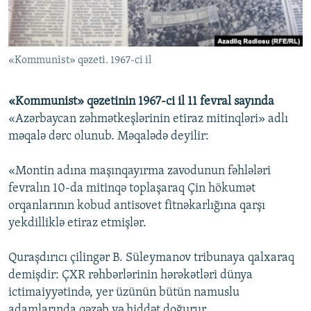
İNFOQRAFIKA
AZƏRBAYCAN ƏDƏBIYYATI KITABXANASI
MISSIYAMIZ
BIZI IZLƏ
KARIKATURA
İSLAM VƏ DEMOKRATIYA
PEŞƏ ETIKASI VƏ JURNALISTIKA STANDARTLARIMIZ
«Kommunist» qəzeti. 1967-ci il
İZ - MƏDƏNIYYƏT PROQRAMI
MATERIALLARIMIZDAN ISTIFADƏ
AZADLIQRADIOSU MOBIL TELEFONUNUZDA
RFE/RL-in bütün saytları
«Kommunist» qəzetinin 1967-ci il 11 fevral sayında
BIZIMLƏ ƏLAQƏ
«Azərbaycan zəhmətkeşlərinin etiraz mitinqləri» adlı
məqalə dərc olunub. Məqalədə deyilir:
XƏBƏR BÜLLETENLƏRIMIZ
«Montin adına maşınqayırma zavodunun fəhlələri
fevralın 10-da mitinqə toplaşaraq Çin hökumət
orqanlarının kobud antisovet fitnəkarlığına qarşı
yekdilliklə etiraz etmişlər.
Quraşdırıcı çilingər B. Süleymanov tribunaya qalxaraq
demişdir: ÇXR rəhbərlərinin hərəkətləri dünya
ictimaiyyətində, yer üzünün bütün namuslu
adamlarında qəzəb və hiddət doğurur.