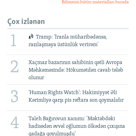
Bölmənin bütün materialları burada
Çox izlənən
1
Tramp: 'İranla müharibədənsə,
razılaşmaya üstünlük verirəm'
2
Xaçmaz bazarının sahibinin qətli Avropa
Məhkəməsində: Hökumətdən cavab tələb
olunur
3
'Human Rights Watch': Hakimiyyət Əli
Kərimliyə qarşı pis rəftara son qoymalıdır
4
Taleh Bağırovun xanımı: 'Məktəbdəki
hadisədən əvvəl oğlumun ölkədən çıxışına
qadağa qoyulmuşdu'