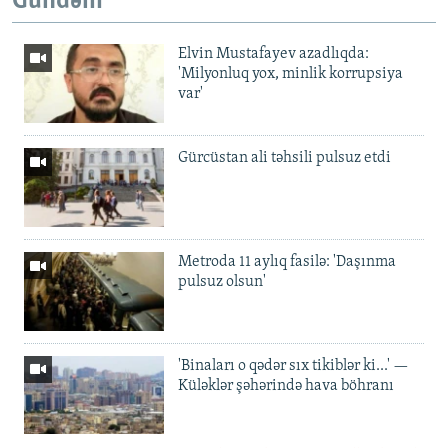
Gündəm
Elvin Mustafayev azadlıqda:
'Milyonluq yox, minlik korrupsiya
var'
Gürcüstan ali təhsili pulsuz etdi
Metroda 11 aylıq fasilə: 'Daşınma
pulsuz olsun'
'Binaları o qədər sıx tikiblər ki...' —
Küləklər şəhərində hava böhranı