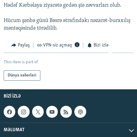
Hədəf Kərbəlaya ziyarətə gedən şiə zəvvarları olub.
İNFOQRAFIKA
AZƏRBAYCAN ƏDƏBIYYATI KITABXANASI
MISSIYAMIZ
BIZI IZLƏ
KARIKATURA
İSLAM VƏ DEMOKRATIYA
PEŞƏ ETIKASI VƏ JURNALISTIKA STANDARTLARIMIZ
Hücum şənbə günü Bəsrə ətrafındakı nəzarət-buraxılış
məntəqəsində törədilib.
İZ - MƏDƏNIYYƏT PROQRAMI
MATERIALLARIMIZDAN ISTIFADƏ
AZADLIQRADIOSU MOBIL TELEFONUNUZDA
RFE/RL-in bütün saytları
Paylaş
VPN-siz açmaq
Bizi izlə
BIZIMLƏ ƏLAQƏ
XƏBƏR BÜLLETENLƏRIMIZ
This item is part of
Dünya xəbərləri
BIZI IZLƏ
MƏLUMAT