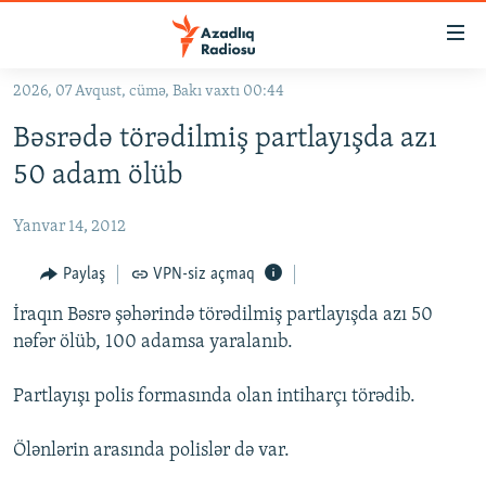
Keçid
linkləri
Əsas
2026, 07 Avqust, cümə, Bakı vaxtı 00:44
məzmuna
GÜNDƏM
Bəsrədə törədilmiş partlayışda azı
qayıt
#İZAHLA
Əsas
50 adam ölüb
KORRUPSIOMETR
naviqasiyaya
qayıt
Yanvar 14, 2012
#ƏSLINDƏ
Axtarışa
FƏRQƏ BAX
Paylaş
VPN-siz açmaq
keç
QANUNI DOĞRU
İraqın Bəsrə şəhərində törədilmiş partlayışda azı 50
nəfər ölüb, 100 adamsa yaralanıb.
ARAŞDIRMA
MULTIMEDIA
Partlayışı polis formasında olan intiharçı törədib.
RADIO ARXIV
VIDEO
Ölənlərin arasında polislər də var.
HAQQIMIZDA
FOTOQALEREYA
OXU ZALI