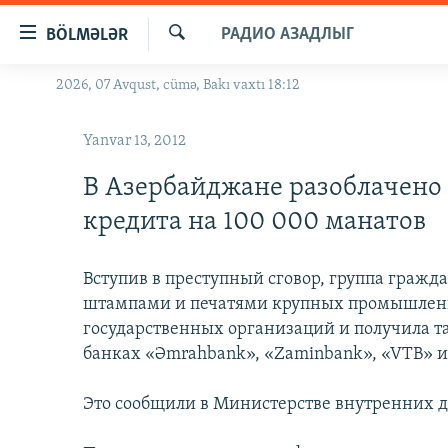
Keçid
РАДИО АЗАДЛЫГ
BÖLMƏLƏR
linkləri
Axtar
Əsas
2026, 07 Avqust, cümə, Bakı vaxtı 18:12
GÜNDƏM
məzmuna
#İZAHLA
qayıt
Yanvar 13, 2012
Əsas
KORRUPSIOMETR
naviqasiyaya
В Азербайджане разоблачено
#ƏSLINDƏ
qayıt
кредита на 100 000 манатов
Axtarışa
FƏRQƏ BAX
keç
QANUNI DOĞRU
Вступив в преступный сговор, группа гражд
штампами и печатями крупных промышлен
ARAŞDIRMA
государственных организаций и получила т
MULTIMEDIA
банках «Əmrahbank», «Zaminbank», «VTB» и 
RADIO ARXIV
VIDEO
Это сообщили в Министерстве внутренних д
HAQQIMIZDA
FOTOQALEREYA
OXU ZALI