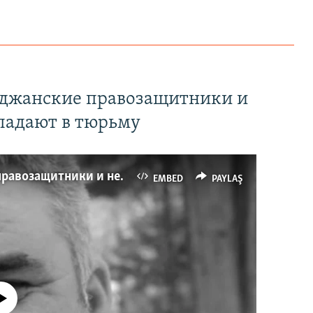
йджанские правозащитники и
падают в тюрьму
Имидж – все. Почему азербайджанские правозащитники и независимые журналисты попадают в тюрьму
EMBED
PAYLAŞ
currently available