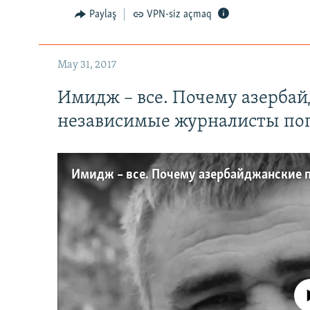
Paylaş
VPN-siz açmaq
May 31, 2017
Имидж – все. Почему азерба
независимые журналисты по
No media source 