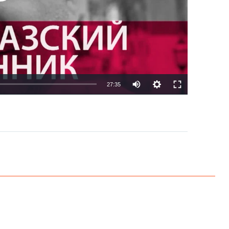
27:35
EMBED
PAYLAŞ