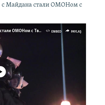
" с Майдана стали ОМОНом с
Как украинские "беркутовцы" с Майдана стали ОМОНом с Тверской
EMBED
PAYLAŞ
currently available