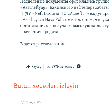
İNFOQRAFIKA
AZƏRBAYCAN ƏDƏBIYYATI KITABXANASI
MISSIYAMIZ
Поддельные документы оформлялись групп
«Azərneftyağ», Бакинского нефтеперерабат
KARIKATURA
İSLAM VƏ DEMOKRATIYA
PEŞƏ ETIKASI VƏ JURNALISTIKA
НГДУ «Neft Daşları» ПО «Azneft», междунар
STANDARTLARIMIZ
İZ - MƏDƏNIYYƏT PROQRAMI
«Azərbaycan Hava Yolları» и т.д. о том, что 
MATERIALLARIMIZDAN ISTIFADƏ
организациях и получают высокую зарплату.
получения кредита.
AZADLIQRADIOSU MOBIL TELEFONUNUZDA
BIZIMLƏ ƏLAQƏ
Ведется расследование.
XƏBƏR BÜLLETENLƏRIMIZ
Paylaş
VPN-siz açmaq
Bütün xəbərləri izləyin
İyun 14, 2017