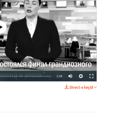
currently available
2:18
Direct-ə keçid
EMBED
PAYLAŞ