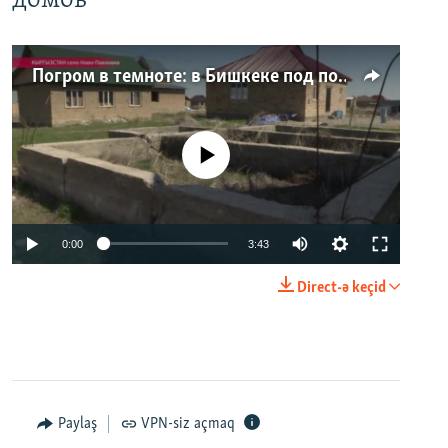
домов
Погром в темноте: в Бишкеке под покровом ночи неизвестные на тракторе снесли три десятка частных домов
No media source currently available
0:00
3:43
Direct-ə keçid
Paylaş
VPN-siz açmaq