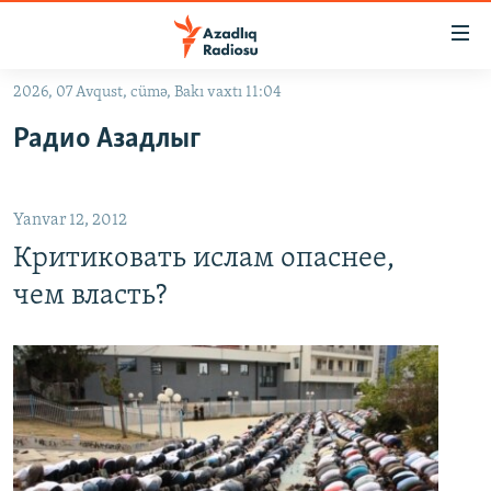
Keçid
linkləri
Əsas
2026, 07 Avqust, cümə, Bakı vaxtı 11:04
məzmuna
GÜNDƏM
Радио Азадлыг
qayıt
#İZAHLA
Əsas
KORRUPSIOMETR
naviqasiyaya
Yanvar 12, 2012
qayıt
#ƏSLINDƏ
Axtarışa
Критиковать ислам опаснее,
FƏRQƏ BAX
keç
чем власть?
QANUNI DOĞRU
ARAŞDIRMA
MULTIMEDIA
RADIO ARXIV
VIDEO
HAQQIMIZDA
FOTOQALEREYA
OXU ZALI