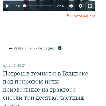
0:00
24:06
Direct-ə keçid
Paylaş
VPN-siz açmaq
Aprel 12, 2017
Погром в темноте: в Бишкеке
под покровом ночи
неизвестные на тракторе
снесли три десятка частных