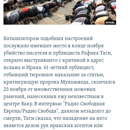
İNFOQRAFIKA
AZƏRBAYCAN ƏDƏBIYYATI KITABXANASI
MISSIYAMIZ
BIZI IZLƏ
KARIKATURA
İSLAM VƏ DEMOKRATIYA
PEŞƏ ETIKASI VƏ JURNALISTIKA STANDARTLARIMIZ
İZ - MƏDƏNIYYƏT PROQRAMI
MATERIALLARIMIZDAN ISTIFADƏ
AZADLIQRADIOSU MOBIL TELEFONUNUZDA
RFE/RL-in bütün saytları
Катализатором подобных настроений
послужило имевшее место в конце ноября
BIZIMLƏ ƏLAQƏ
убийство писателя и публициста Рафика Таги,
XƏBƏR BÜLLETENLƏRIMIZ
открыто выступавшего с критикой в адрес
ислама и Ирана. 61-летний публицист,
отбывший тюремное наказание за статью,
критикующую пророка Мухаммеда, скончался
23 ноября от множественных ножевых
ранений, нанесенных ему неизвестным в
центре Баку. В интервью "Радио Свободная
Европа/Радио Свобода", данном незадолго до
смерти, Таги сказал, что нападение на него
является делом рук иранских агентов или