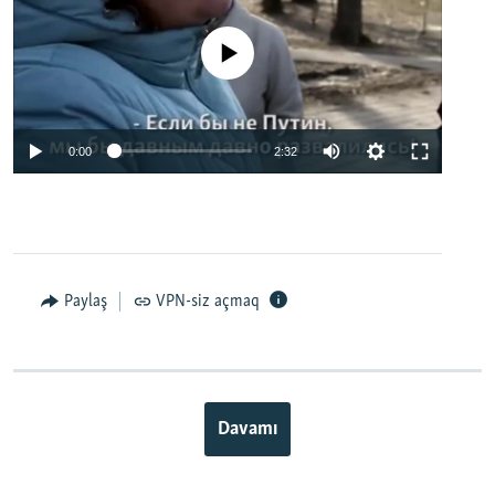
No media source currently available
0:00
2:32
Paylaş
VPN-siz açmaq
Davamı