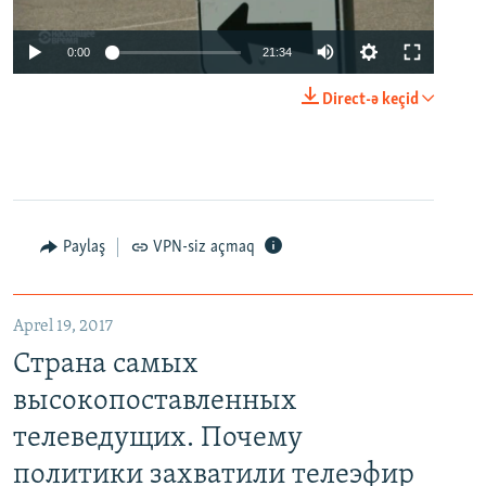
0:00
21:34
Direct-ə keçid
Paylaş
VPN-siz açmaq
Aprel 19, 2017
Страна самых
высокопоставленных
телеведущих. Почему
политики захватили телеэфир