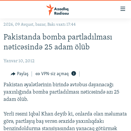
Keçid
linkləri
Əsas
2026, 09 Avqust, bazar, Bakı vaxtı 17:44
məzmuna
GÜNDƏM
Pakistanda bomba partladılması
qayıt
#İZAHLA
Əsas
nəticəsində 25 adam ölüb
KORRUPSIOMETR
naviqasiyaya
qayıt
Yanvar 10, 2012
#ƏSLINDƏ
Axtarışa
FƏRQƏ BAX
Paylaş
VPN-siz açmaq
keç
QANUNI DOĞRU
Pakistan əyalətlərinin birində avtobus dayanacağı
yaxınlığında bomba partladılması nəticəsində azı 25
ARAŞDIRMA
adam ölüb.
MULTIMEDIA
Yerli rəsmi Iqbal Khan deyib ki, onlarda olan məlumata
RADIO ARXIV
VIDEO
görə, partlayış baş verən ərazidə yaxınlıqdakı
HAQQIMIZDA
FOTOQALEREYA
OXU ZALI
benzindoldurma stansiyasından yanacaq götürmək