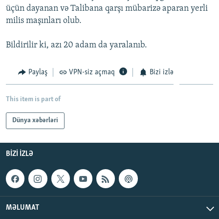
üçün dayanan və Talibana qarşı mübarizə aparan yerli
İNFOQRAFIKA
AZƏRBAYCAN ƏDƏBIYYATI KITABXANASI
MISSIYAMIZ
BIZI IZLƏ
milis maşınları olub.
KARIKATURA
İSLAM VƏ DEMOKRATIYA
PEŞƏ ETIKASI VƏ JURNALISTIKA STANDARTLARIMIZ
Bildirilir ki, azı 20 adam da yaralanıb.
İZ - MƏDƏNIYYƏT PROQRAMI
MATERIALLARIMIZDAN ISTIFADƏ
AZADLIQRADIOSU MOBIL TELEFONUNUZDA
RFE/RL-in bütün saytları
Paylaş
VPN-siz açmaq
Bizi izlə
BIZIMLƏ ƏLAQƏ
XƏBƏR BÜLLETENLƏRIMIZ
This item is part of
Dünya xəbərləri
BIZI IZLƏ
MƏLUMAT