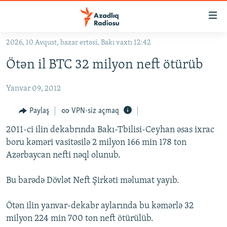
Keçid
linkləri
Əsas
2026, 10 Avqust, bazar ertəsi, Bakı vaxtı 12:42
məzmuna
GÜNDƏM
Ötən il BTC 32 milyon neft ötürüb
qayıt
#İZAHLA
Əsas
Yanvar 09, 2012
KORRUPSIOMETR
naviqasiyaya
qayıt
#ƏSLINDƏ
Paylaş
VPN-siz açmaq
Axtarışa
FƏRQƏ BAX
keç
2011-ci ilin dekabrında Bakı-Tbilisi-Ceyhan əsas ixrac
boru kəməri vasitəsilə 2 milyon 166 min 178 ton
QANUNI DOĞRU
Azərbaycan nefti nəql olunub.
ARAŞDIRMA
Bu barədə Dövlət Neft Şirkəti məlumat yayıb.
MULTIMEDIA
RADIO ARXIV
VIDEO
Ötən ilin yanvar-dekabr aylarında bu kəmərlə 32
HAQQIMIZDA
milyon 224 min 700 ton neft ötürülüb.
FOTOQALEREYA
OXU ZALI