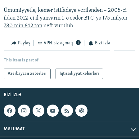
İNFOQRAFIKA
AZƏRBAYCAN ƏDƏBIYYATI KITABXANASI
MISSIYAMIZ
Ümumiyyətlə, kəmər istifadəyə veriləndən – 2005-ci
BIZI IZLƏ
KARIKATURA
İSLAM VƏ DEMOKRATIYA
PEŞƏ ETIKASI VƏ JURNALISTIKA STANDARTLARIMIZ
ildən 2012-ci il yanvarın 1-ə qədər BTC-yə
175 milyon
780 min 642 ton
neft vurulub.
İZ - MƏDƏNIYYƏT PROQRAMI
MATERIALLARIMIZDAN ISTIFADƏ
AZADLIQRADIOSU MOBIL TELEFONUNUZDA
RFE/RL-in bütün saytları
Paylaş
VPN-siz açmaq
Bizi izlə
BIZIMLƏ ƏLAQƏ
This item is part of
XƏBƏR BÜLLETENLƏRIMIZ
Azərbaycan xəbərləri
İqtisadiyyat xəbərləri
BIZI IZLƏ
MƏLUMAT