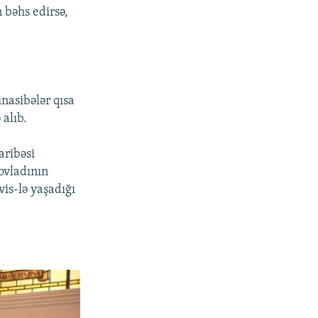
n bəhs edirsə,
nasibələr qısa
 alıb.
ribəsi
 ovladının
is-lə yaşadığı