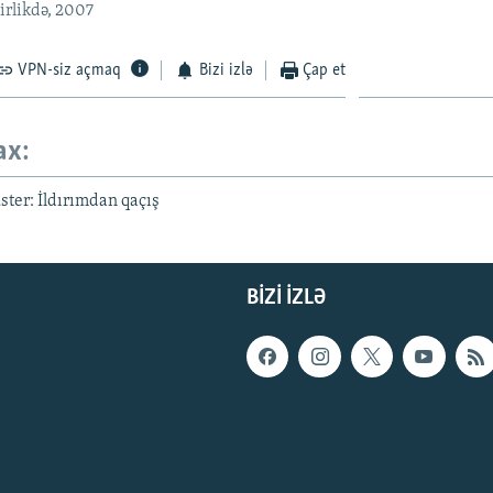
birlikdə, 2007
VPN-siz açmaq
Bizi izlə
Çap et
ax:
ter: İldırımdan qaçış
BIZI IZLƏ