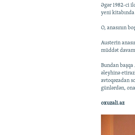
Əgər 1982-ci il
yeni kitabında 
O, anasının bo
Austerin anası
müddət davam e
Bundan başqa 
əleyhinə etiraz
avtoqəzadan so
günlərdən, ona
oxuzali.az