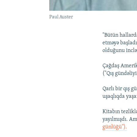
Paul Auster
"Bütün hallarda
etməyə başladı
olduğunu inclə
Çağdaş Amerik
("Qış gündəliyi
Qarlı bir qış 
uşaqlıqda yaşa
Kitabın tezlik
yayılmışdı. A
günlüğü").