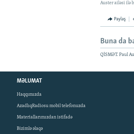
Auster ailəsi ilə 
Paylaş
Buna da b
QİSMƏT. Paul Aus
MƏLUMAT
Haqqımızda
AzadlıqRadiosu mobil telefonuzda
Materiallarımızdan istifadə
BIZI IZLƏ
Bizimlə əlaqə