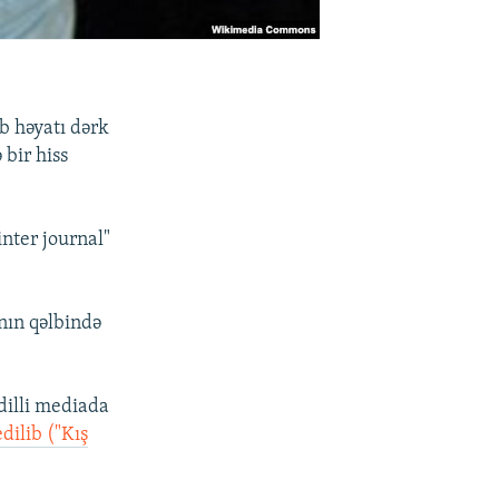
ub həyatı dərk
bir hiss
nter journal"
ının qəlbində
dilli mediada
dilib ("Kış