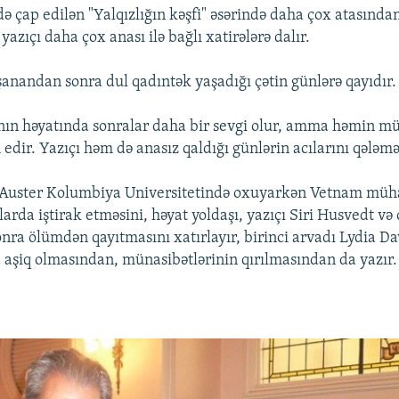
də çap edilən "Yalqızlığın kəşfi" əsərində daha çox atasında
yazıçı daha çox anası ilə bağlı xatirələrə dalır.
şanandan sonra dul qadıntək yaşadığı çətin günlərə qayıdır.
nın həyatında sonralar daha bir sevgi olur, amma həmin mü
dir. Yazıçı həm də anasız qaldığı günlərin acılarını qələmə
Auster Kolumbiya Universitetində oxuyarkən Vetnam müha
larda iştirak etməsini, həyat yoldaşı, yazıçı Siri Husvedt və
nra ölümdən qayıtmasını xatırlayır, birinci arvadı Lydia Dav
 aşiq olmasından, münasibətlərinin qırılmasından da yazır.