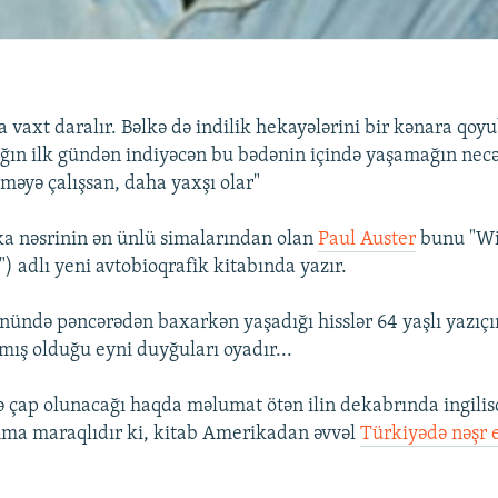
 vaxt daralır. Bəlkə də indilik hekayələrini bir kənara qoy
ğın ilk gündən indiyəcən bu bədənin içində yaşamağın necə 
məyə çalışsan, daha yaxşı olar"
a nəsrinin ən ünlü simalarından olan
Paul Auster
bunu "Wi
") adlı yeni avtobioqrafik kitabında yazır.
günündə pəncərədən baxarkən yaşadığı hisslər 64 yaşlı yazıç
mış olduğu eyni duyğuları oyadır...
lə çap olunacağı haqda məlumat ötən ilin dekabrında ingilis
mma maraqlıdır ki, kitab Amerikadan əvvəl
Türkiyədə nəşr e