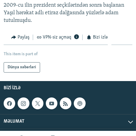
2009-cu ilin prezident seçkilərindən sonra başlanan
İNFOQRAFIKA
AZƏRBAYCAN ƏDƏBIYYATI KITABXANASI
MISSIYAMIZ
BIZI IZLƏ
Yaşıl hərəkat adlı etiraz dalğasında yüzlərlə adam
KARIKATURA
İSLAM VƏ DEMOKRATIYA
PEŞƏ ETIKASI VƏ JURNALISTIKA STANDARTLARIMIZ
tutulmuşdu.
İZ - MƏDƏNIYYƏT PROQRAMI
MATERIALLARIMIZDAN ISTIFADƏ
Paylaş
VPN-siz açmaq
Bizi izlə
AZADLIQRADIOSU MOBIL TELEFONUNUZDA
RFE/RL-in bütün saytları
BIZIMLƏ ƏLAQƏ
This item is part of
XƏBƏR BÜLLETENLƏRIMIZ
Dünya xəbərləri
BIZI IZLƏ
MƏLUMAT