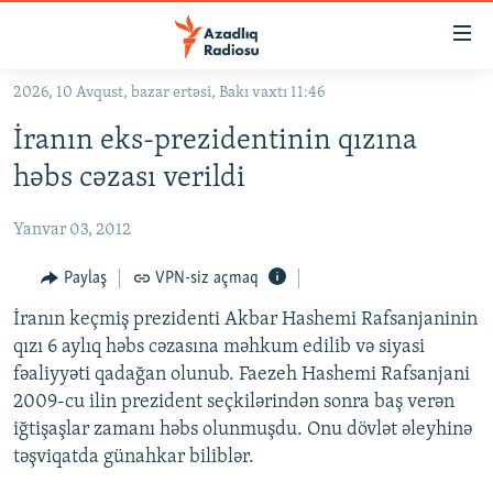
Keçid
linkləri
Əsas
2026, 10 Avqust, bazar ertəsi, Bakı vaxtı 11:46
məzmuna
GÜNDƏM
İranın eks-prezidentinin qızına
qayıt
#İZAHLA
Əsas
həbs cəzası verildi
KORRUPSIOMETR
naviqasiyaya
qayıt
Yanvar 03, 2012
#ƏSLINDƏ
Axtarışa
FƏRQƏ BAX
Paylaş
VPN-siz açmaq
keç
QANUNI DOĞRU
İranın keçmiş prezidenti Akbar Hashemi Rafsanjaninin
qızı 6 aylıq həbs cəzasına məhkum edilib və siyasi
ARAŞDIRMA
fəaliyyəti qadağan olunub. Faezeh Hashemi Rafsanjani
MULTIMEDIA
2009-cu ilin prezident seçkilərindən sonra baş verən
iğtişaşlar zamanı həbs olunmuşdu. Onu dövlət əleyhinə
RADIO ARXIV
VIDEO
təşviqatda günahkar biliblər.
HAQQIMIZDA
FOTOQALEREYA
OXU ZALI