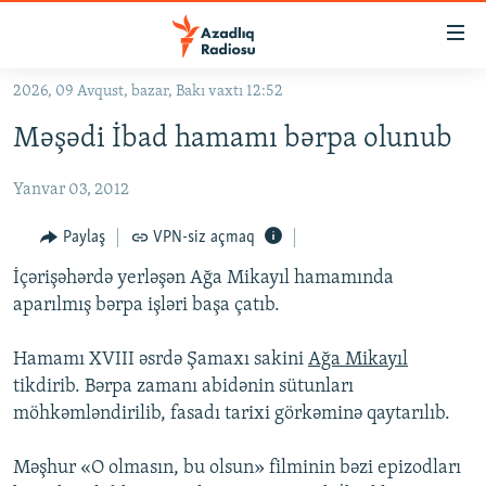
Keçid
linkləri
Əsas
2026, 09 Avqust, bazar, Bakı vaxtı 12:52
məzmuna
GÜNDƏM
Məşədi İbad hamamı bərpa olunub
qayıt
#İZAHLA
Əsas
Yanvar 03, 2012
KORRUPSIOMETR
naviqasiyaya
qayıt
#ƏSLINDƏ
Paylaş
VPN-siz açmaq
Axtarışa
FƏRQƏ BAX
keç
İçərişəhərdə yerləşən Ağa Mikayıl hamamında
aparılmış bərpa işləri başa çatıb.
QANUNI DOĞRU
ARAŞDIRMA
Hamamı XVIII əsrdə Şamaxı sakini
Ağa Mikayıl
tikdirib. Bərpa zamanı abidənin sütunları
MULTIMEDIA
möhkəmləndirilib, fasadı tarixi görkəminə qaytarılıb.
RADIO ARXIV
VIDEO
HAQQIMIZDA
Məşhur «O olmasın, bu olsun» filminin bəzi epizodları
FOTOQALEREYA
OXU ZALI