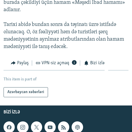
burada çəkildiyi üçün hamam «Məşədi İbad hamamı»
İNFOQRAFIKA
AZƏRBAYCAN ƏDƏBIYYATI KITABXANASI
MISSIYAMIZ
adlanır.
BIZI IZLƏ
KARIKATURA
İSLAM VƏ DEMOKRATIYA
PEŞƏ ETIKASI VƏ JURNALISTIKA STANDARTLARIMIZ
Tarixi abidə bundan sonra da təyinatı üzrə istifadə
İZ - MƏDƏNIYYƏT PROQRAMI
MATERIALLARIMIZDAN ISTIFADƏ
olunacaq. O, öz fəaliyyəti həm də turistləri şərq
AZADLIQRADIOSU MOBIL TELEFONUNUZDA
RFE/RL-in bütün saytları
mədəniyyətinin ayrılmaz atributlarından olan hamam
mədəniyyəti ilə tanış edəcək.
BIZIMLƏ ƏLAQƏ
XƏBƏR BÜLLETENLƏRIMIZ
Paylaş
VPN-siz açmaq
Bizi izlə
This item is part of
Azərbaycan xəbərləri
BIZI IZLƏ