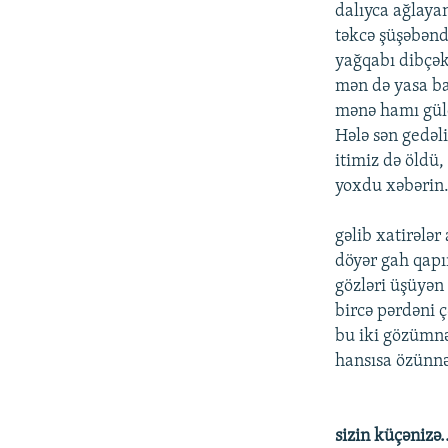
dalıyca ağlaya
təkcə şüşəbən
yağqabı dibçək
mən də yasa ba
mənə hamı güld
Hələ sən gedəl
itimiz də öldü,
yoxdu xəbərin.
gəlib xatirələr
döyər gah qapı
gözləri üşüyə
bircə pərdəni ç
bu iki gözümn
hansısa özünnə
sizin küçənizə.