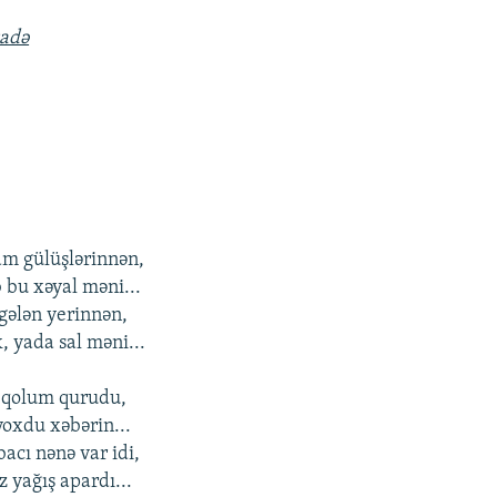
zadə
am gülüşlərinnən,
 bu xəyal məni...
 gələn yerinnən,
k, yada sal məni...
i qolum qurudu,
yoxdu xəbərin...
cı nənə var idi,
 yağış apardı...