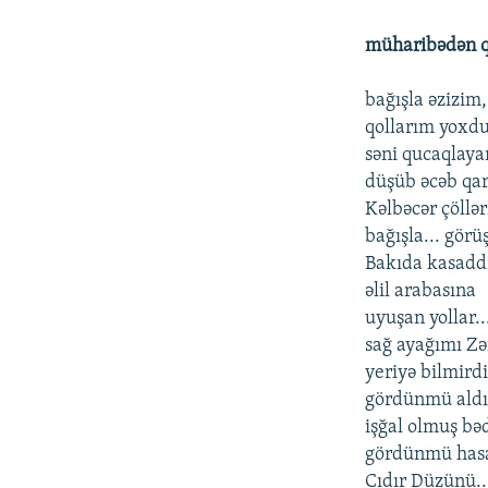
müharibədən qa
bağışla əzizim,
qollarım yoxd
səni qucaqlaya
düşüb əcəb qar
Kəlbəcər çöllər
bağışla... gör
Bakıda kasadd
əlil arabasına
uyuşan yollar..
sağ ayağımı Zə
yeriyə bilmirdi
gördünmü aldı
işğal olmuş bə
gördünmü hasa
Cıdır Düzünü..