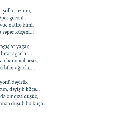
 yollar uzunu,
öpər gecəni...
vuc xatirə kimi,
səpər küçəni...
ağışlar yağar,
bitər ağaclar...
n hamı xəbərsiz,
bilər ağaclar...
 yönü dəyişib,
ün, dəyişib küçə...
ə bir qıza düşüb,
mnən düşüb bu küçə...