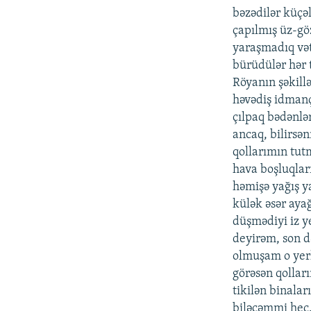
bəzədilər küçə
çapılmış üz-g
yaraşmadıq və
bürüdülər hər t
Röyanın şəkillə
həvədiş idmanç
çılpaq bədənlər
ancaq, bilirsə
qollarımın tut
hava boşluqlar
həmişə yağış y
külək əsər aya
düşmədiyi iz y
deyirəm, son də
olmuşam o yer
görəsən qollar
tikilən binalar
biləcəmmi heç.