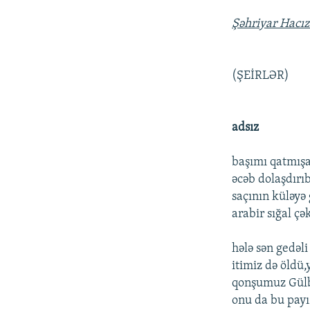
Şəhriyar Hacı
(ŞEİRLƏR)
adsız
başımı qatmış
əcəb dolaşdırıb
saçının küləyə
arabir sığal çə
hələ sən gedəl
itimiz də öldü,
qonşumuz Gülba
onu da bu payız