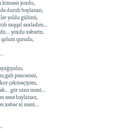
n kimsəsi yoxdu,
ddə durub boylanan,
lər yoldu gülünü,
tıb saqqal saxladım...
ü... yoxdu xəbərin.
i qolum qurudu,
..
 ayağıyalın,
nı,gah pəncərəni,
n kor çəkməçiyəm,
ək... gör utan məni...
ən sənə baylanan,
n xəbər al məni...
..