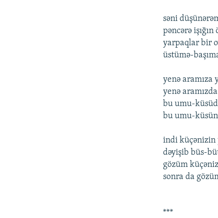
səni düşünərəm
pəncərə işığın 
yarpaqlar bir o
üstümə-başıma 
yenə aramıza y
yenə aramızda 
bu umu-küsüdə
bu umu-küsünü 
indi küçənizin
dəyişib büs-büt
gözüm küçənizd
sonra da gözü
***