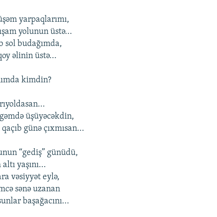
şəm yarpaqlarımı,
şam yolunun üstə...
b sol budağımda,
oy əlinin üstə...
nımda kimdin?
rıyoldasan...
lgəmdə üşüyəcəkdin,
qaçıb günə çıxmısan...
unun “gediş” günüdü,
altı yaşını...
ra vəsiyyət eylə,
mcə sənə uzanan
nlar başağacını...