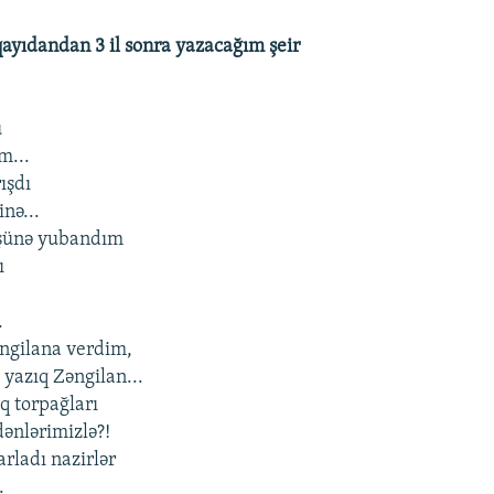
yıdandan 3 il sonra yazacağım şeir
u
m...
ışdı
inə...
üşünə yubandım
ı
.
ngilana verdim,
 yazıq Zəngilan...
q torpağları
dənlərimizlə?!
rladı nazirlər
.