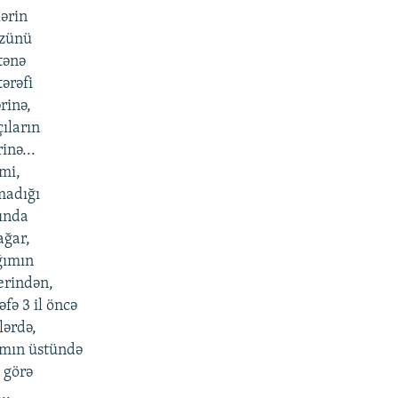
lərin
özünü
tənə
ərəfi
rinə,
ıların
inə...
nmi,
madığı
ında
ağar,
ğımın
erindən,
fə 3 il öncə
lərdə,
ımın üstündə
ı görə
..