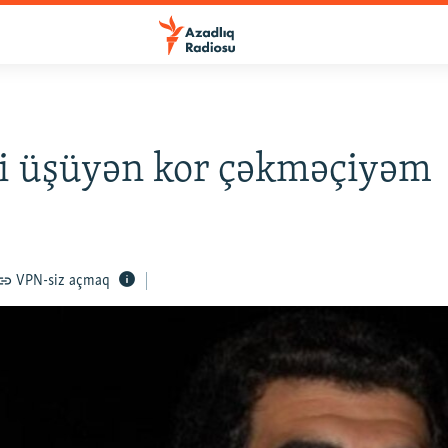
i üşüyən kor çəkməçiyəm
VPN-siz açmaq