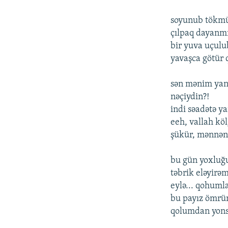
soyunub tökmü
çılpaq dayanmı
bir yuva uçulu
yavaşca götür q
sən mənim ya
nəçiydin?!
indi səadətə ya
eeh, vallah kö
şükür, mənnən 
bu gün yoxluğ
təbrik eləyirəm 
eylə... qohumla
bu payız ömrü
qolumdan yonsu