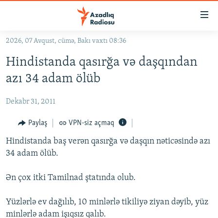
Keçid
linkləri
Əsas
2026, 07 Avqust, cümə, Bakı vaxtı 08:36
məzmuna
GÜNDƏM
Hindistanda qasırğa və daşqından
qayıt
#İZAHLA
Əsas
azı 34 adam ölüb
KORRUPSIOMETR
naviqasiyaya
qayıt
Dekabr 31, 2011
#ƏSLINDƏ
Axtarışa
FƏRQƏ BAX
Paylaş
VPN-siz açmaq
keç
QANUNI DOĞRU
Hindistanda baş verən qasırğa və daşqın nəticəsində azı
34 adam ölüb.
ARAŞDIRMA
MULTIMEDIA
Ən çox itki Tamilnad ştatında olub.
RADIO ARXIV
VIDEO
Yüzlərlə ev dağılıb, 10 minlərlə tikiliyə ziyan dəyib, yüz
HAQQIMIZDA
FOTOQALEREYA
OXU ZALI
minlərlə adam işıqsız qalıb.