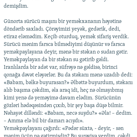
demişdim.
Günorta sürücü maşını bir yeməkxananın həyətinə
döndərib saxladı. Çörəyimizi yeyək, gedərik, dedi,
etiraz eləmədim. Keçib oturduq, yemək sifariş verdik.
Sürücü mənim farsca bilmədiyimi düşünür və farsca
yeməkpaylayana deyir, mənə bir stəkan o sudan gətir.
Yeməkpaylayan da bir stəkan su gətirib gəldi.
Iranlılarda bir adət var, süfrəyə nə gəldisə, birinci
qonağa dəvət eləyərlər. Bu da stəkanı mənə uzadıb dedi:
«Babam, bəlkə buyurasan?» Əlbəttə buyurdum, stəkanı
alıb başıma çəkdim, əla araq idi, heç nə olmayıbmış
kimi yenə də yeməyimə davam elədim. Sürücünün
gözləri hədəqəsindən çıxıb, bir şey başa düşə bilmir.
Nəhayət dilləndi: «Babam, necə suydu?» «Əla! – dedim.
– Amma elə bil bir damarı acıydı».
Yeməkpaylayanı çağırdı: «Pədər süxtə, - deyir, - sən
mənim üçün nə gətirmişdin? Bu şurəviyə verdim, çəkdi