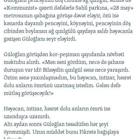
Güloğlanı pencəyinin döş cibində ağ qızılgül, əlində də
«Kommunist» qəzeti dəfələrlə Sahil parkına, «28 may»
metrosunun qabağına görüşə dəvət eləyir, özü isə
kənarda dayanıb pencəyini, köynəyini, pencəyinin döş
cibindən boylanan ağ qızılgülü qaydaya salıb həyəcanla
gəzişən Güloğlanı seyr eləyirdi.
Güloğlan görüşdən kor-peşiman qayıdanda növbəti
məktubu alırdı. «Mən səni gördüm, necə də şahanə
duruşun var idi! Bilsəydin qızılgül sənə necə yaraşırdı.
Özüm sənə yaxınlaşmadım, bu həyəcan, intizar, həsrət
dolu anların ömrünü uzatmaq istədim. Gələn dəfə
mütləq görüşəcəyik!»
Həyəcan, intizar, həsrət dolu anların ömrü isə
uzandıqca uzanırdı.
Altı aydan sonra Güloğlan təsadüfən hər şeyi
öyrənmişdi. Uzun müddət bunu Fikrətə bağışlaya