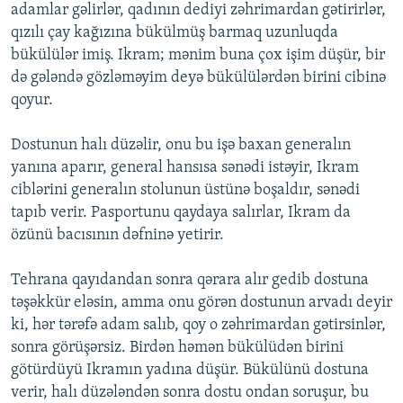
adamlar gəlirlər, qadının dediyi zəhrimardan gətirirlər,
qızılı çay kağızına bükülmüş barmaq uzunluqda
bükülülər imiş. Ikram; mənim buna çox işim düşür, bir
də gələndə gözləməyim deyə bükülülərdən birini cibinə
qoyur.
Dostunun halı düzəlir, onu bu işə baxan generalın
yanına aparır, general hansısa sənədi istəyir, Ikram
ciblərini generalın stolunun üstünə boşaldır, sənədi
tapıb verir. Pasportunu qaydaya salırlar, Ikram da
özünü bacısının dəfninə yetirir.
Tehrana qayıdandan sonra qərara alır gedib dostuna
təşəkkür eləsin, amma onu görən dostunun arvadı deyir
ki, hər tərəfə adam salıb, qoy o zəhrimardan gətirsinlər,
sonra görüşərsiz. Birdən həmən bükülüdən birini
götürdüyü Ikramın yadına düşür. Bükülünü dostuna
verir, halı düzələndən sonra dostu ondan soruşur, bu