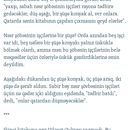
"yaxşı, sabah nəsr şöbəsinin işçiləri rayona tədbirə
gedəcəklər, düş aşağı, bir şüşə konyak al, ver onlara.
Qatarda sənin kitabının çapdan çıxmasını qeyd elərlər".
Nəsr şöbəsinin işçilərinə bir şüşə? Orda azından beş işçi
var idi, beş nəfərə bir şüşə konyakı yalnız üsküklə
bölmək olardı, amma mən bu şöbənin işçilərinin belə
məqsədlər üçün özləriylə üskük gəzdirdiklərinə əmin
deyildim.
Aşağıdakı dükandan üç şüşə konyak, üç şüşə araq, iki
şüşə də şərab aldım. Sabir bəy nəsr şövbəsinin işçiləri
üçün nə qədər içki aldığımı eşidəndə, "tədbir batdı",
dedi, "onlar qatardan düşməyəcəklər".
***