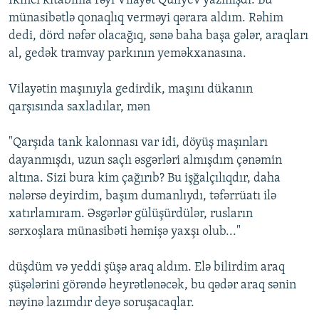
Ikinci kitabıma rəyi Vilayət Quliyev yazmışdı. Bu
münasibətlə qonaqlıq verməyi qərara aldım. Rəhim
dedi, dörd nəfər olacağıq, sənə baha başa gələr, araqları
al, gedək tramvay parkının yeməkxanasına.
Vilayətin maşınıyla gedirdik, maşını dükanın
qarşısında saxladılar, mən
"Qarşıda tank kalonnası var idi, döyüş maşınları
dayanmışdı, uzun saçlı əsgərləri almışdım çənəmin
altına. Sizi bura kim çağırıb? Bu işğalçılıqdır, daha
nələrsə deyirdim, başım dumanlıydı, təfərrüatı ilə
xatırlamıram. Əsgərlər gülüşürdülər, rusların
sərxoşlara münasibəti həmişə yaxşı olub..."
düşdüm və yeddi şüşə araq aldım. Elə bilirdim araq
şüşələrini görəndə heyrətlənəcək, bu qədər araq sənin
nəyinə lazımdır deyə soruşacaqlar.