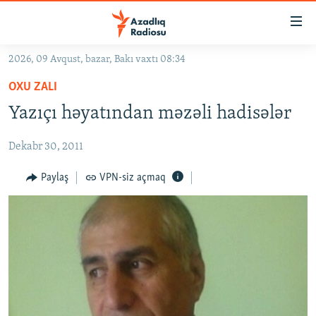
Keçid
linkləri
Əsas
2026, 09 Avqust, bazar, Bakı vaxtı 08:34
məzmuna
GÜNDƏM
OXU ZALI
qayıt
#İZAHLA
Əsas
Yazıçı həyatından məzəli hadisələr
KORRUPSIOMETR
naviqasiyaya
qayıt
Dekabr 30, 2011
#ƏSLINDƏ
Axtarışa
FƏRQƏ BAX
Paylaş
VPN-siz açmaq
keç
QANUNI DOĞRU
ARAŞDIRMA
MULTIMEDIA
RADIO ARXIV
VIDEO
HAQQIMIZDA
FOTOQALEREYA
OXU ZALI