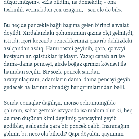
düşürtmüşəm». «Elə bildim, nə deməkdir, - ona
təskinlik verməkdən çox uzağam, - sən elə də bil».
Bu heç də pencəklə bağlı başıma gələn birinci əhvalat
deyildi. Xırdalandakı qohumumun qızına elçi gəlmişdi,
isti idi, içəri keçəndə pencəklərimizi çıxarıb dəhlizdəki
asılqandan asdıq. Hamı rəsmi geyinib, qara, qəhvəyi
kostyumlar, qalstuklar işıldayır. Yazıçı cənabları isə
dama-dama pencəyi, girdə boğaz qırmızı köynəyi ilə
hamıdan seçilir. Bir sözlə pencək sarıdan
arxayınlaşıram, adamların dama-dama pencəyi geyib
gedəcək hallarının olmadığı hər qırımlarından bəlli.
Sonda qonaqlar dağılışır, mənsə qohumumgildə
qalıram, səhər getmək istəyəndə isə məlum olur ki, heç
də mən düşünən kimi deyilmiş, pencəyimi geyib
gediblər, asılqanda qara bir pencək qalıb. Inanmağım
gəlmir, bu necə ola bilərdi? Qapı döyülür, qaynımın