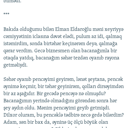
bilmədi.
***
Bakıda olduğumu bilən Elman Eldaroğlu məni xeyriyyə
cəmiyyətinin iclasına dəvət elədi, pulum az idi, qalmaq
istəmirdim, sonda birtəhər keçinərəm deyə, qalmağa
qərar verdim. Gecə biznesmen olan bacanağımla bir
otaqda yatdıq, bacanağım səhər tezdən oyanıb rayona
getməliydi.
Səhər oyanıb pencəyimi geyirəm, lənət şeytana, pencək
əynimə keçmir, bir təhər geyinirəm, qolları dirsəyimdən
bir az aşağıdır. Bir gecədə pencəyə nə olmuşdu?
Bacanağımın yerində olmadığını görəndən sonra hər
şey aydın oldu. Mənim pencəyimi geyib getmişdi.
Dilxor oluram, bu pencəklə tədbirə necə gedə bilərdim?
Adam, sən bir bax da, əyninə üç ölçü böyük olan