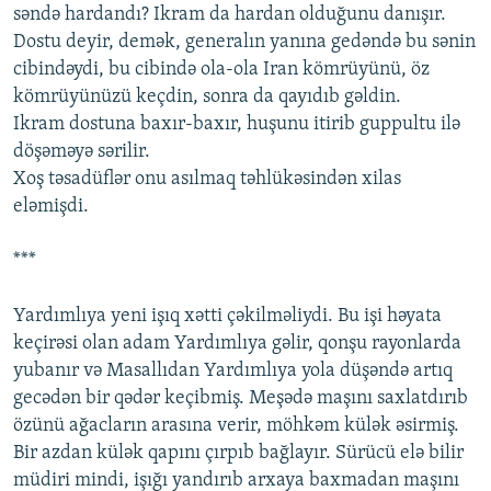
səndə hardandı? Ikram da hardan olduğunu danışır.
Dostu deyir, demək, generalın yanına gedəndə bu sənin
cibindəydi, bu cibində ola-ola Iran kömrüyünü, öz
kömrüyünüzü keçdin, sonra da qayıdıb gəldin.
Ikram dostuna baxır-baxır, huşunu itirib guppultu ilə
döşəməyə sərilir.
Xoş təsadüflər onu asılmaq təhlükəsindən xilas
eləmişdi.
***
Yardımlıya yeni işıq xətti çəkilməliydi. Bu işi həyata
keçirəsi olan adam Yardımlıya gəlir, qonşu rayonlarda
yubanır və Masallıdan Yardımlıya yola düşəndə artıq
gecədən bir qədər keçibmiş. Meşədə maşını saxlatdırıb
özünü ağacların arasına verir, möhkəm külək əsirmiş.
Bir azdan külək qapını çırpıb bağlayır. Sürücü elə bilir
müdiri mindi, işığı yandırıb arxaya baxmadan maşını