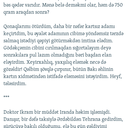
bəs qədər varıdır. Mənə belə deməkmi olar, həm də 750
qram araqdan sonra?
Qonaqlarımı ötürdüm, daha bir nəfər kartsız adamı
keçirtdim, bu əyalət adamının cibimə yöndəmsiz tərzdə
salmaq istədiyi qəpiyi götürməkdən imtina elədim.
Gödəkçəmin cibini cırılmaqdan sığortalayım deyə
sonrakılara pul lazım olmadığını bəri başdan elan
eləyirdim. Xeyirxahlıq, yaxşılıq eləmək necə də
gözəldir! Qəlbim şövqlə çırpınır, bütün Bakı əhlinin
kartın xidmətindən istifadə eləməsini istəyirdim. Heyf,
tələsirdim.
***
Doktor Ikram bir müddət Iranda həkim işləmişdi.
Danışır, bir dəfə taksiylə Ərdəbildən Tehrana gedirdim,
sürücüyə bakılı olduğumu, elə bu gün gəldiyimi