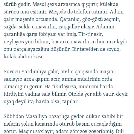
sürüb gedir. Məsul şəxs arxasınca qışqırır, küləkdə
sürücü onu eşitmir. Meşədə də telefon tutmur. Adam
qalır meşənin ortasında. Qaranlıq, göz-gözü seçmir,
sağda-solda canavarlar, çaqqallar ulaşır. Adamın
qaranlığa qarşı fobiyası var imiş. Tir-tir əsir,
neyləyəcəyini bilmir, hər an canavarların hücum eləyib
onu parçalayacağını düşünür. Bir tərəfdən də soyuq,
külək əhdini kəsir
Sürücü Yardımlıya gəlir, otelin qarşısında maşını
saxlayıb arxa qapını açır, amma müdirinin orda
olmadığını görür. Ha fikirləşirsə, müdirini harda
itirdiyini yadına sala bilmir. Oteldə yer alıb yatır, deyir
uşaq deyil itə, harda olsa, tapılar.
Sübhdən Masallıya bazarlığa gedən dükan sahibi bir
nəfərin yolun kənarında oturub başını qucaqladığını
görür. Maşını saxlayır, adam gömgöy göyəribmiş. Dili