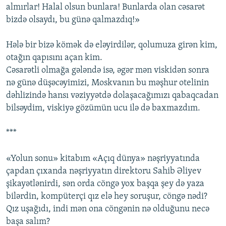
almırlar! Halal olsun bunlara! Bunlarda olan cəsarət
bizdə olsaydı, bu günə qalmazdıq!»
Hələ bir bizə kömək də eləyirdilər, qolumuza girən kim,
otağın qapısını açan kim.
Cəsarətli olmağa gələndə isə, əgər mən viskidən sonra
nə günə düşəcəyimizi, Moskvanın bu məşhur otelinin
dəhlizində hansı vəziyyətdə dolaşacağımızı qabaqcadan
bilsəydim, viskiyə gözümün ucu ilə də baxmazdım.
***
«Yolun sonu» kitabım «Açıq dünya» nəşriyyatında
çapdan çıxanda nəşriyyatın direktoru Sahib Əliyev
şikayətlənirdi, sən orda cöngə yox başqa şey də yaza
bilərdin, kompüterçi qız elə hey soruşur, cöngə nədi?
Qız uşağıdı, indi mən ona cöngənin nə olduğunu necə
başa salım?