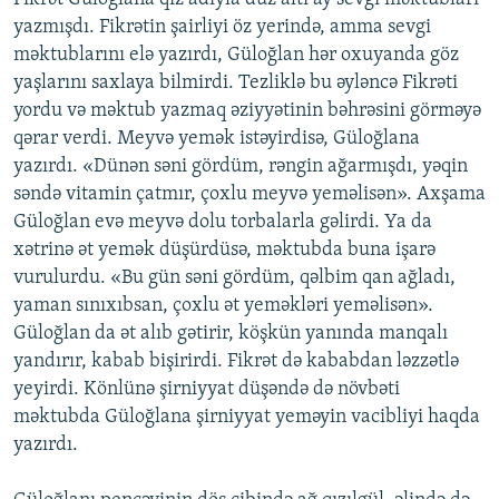
yazmışdı. Fikrətin şairliyi öz yerində, amma sevgi
məktublarını elə yazırdı, Güloğlan hər oxuyanda göz
yaşlarını saxlaya bilmirdi. Tezliklə bu əyləncə Fikrəti
yordu və məktub yazmaq əziyyətinin bəhrəsini görməyə
qərar verdi. Meyvə yemək istəyirdisə, Güloğlana
yazırdı. «Dünən səni gördüm, rəngin ağarmışdı, yəqin
səndə vitamin çatmır, çoxlu meyvə yeməlisən». Axşama
Güloğlan evə meyvə dolu torbalarla gəlirdi. Ya da
xətrinə ət yemək düşürdüsə, məktubda buna işarə
vurulurdu. «Bu gün səni gördüm, qəlbim qan ağladı,
yaman sınıxıbsan, çoxlu ət yeməkləri yeməlisən».
Güloğlan da ət alıb gətirir, köşkün yanında manqalı
yandırır, kabab bişirirdi. Fikrət də kababdan ləzzətlə
yeyirdi. Könlünə şirniyyat düşəndə də növbəti
məktubda Güloğlana şirniyyat yeməyin vacibliyi haqda
yazırdı.