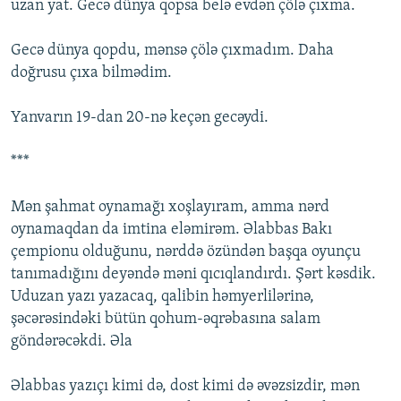
uzan yat. Gecə dünya qopsa belə evdən çölə çıxma.
Gecə dünya qopdu, mənsə çölə çıxmadım. Daha
doğrusu çıxa bilmədim.
Yanvarın 19-dan 20-nə keçən gecəydi.
***
Mən şahmat oynamağı xoşlayıram, amma nərd
oynamaqdan da imtina eləmirəm. Əlabbas Bakı
çempionu olduğunu, nərddə özündən başqa oyunçu
tanımadığını deyəndə məni qıcıqlandırdı. Şərt kəsdik.
Uduzan yazı yazacaq, qalibin həmyerlilərinə,
şəcərəsindəki bütün qohum-əqrəbasına salam
göndərəcəkdi. Əla
Əlabbas yazıçı kimi də, dost kimi də əvəzsizdir, mən