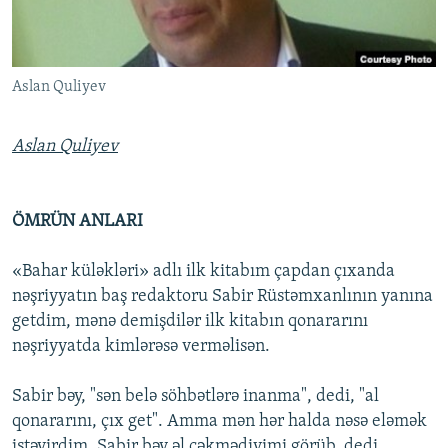
İNFOQRAFIKA
AZƏRBAYCAN ƏDƏBIYYATI KITABXANASI
MISSIYAMIZ
BIZI IZLƏ
KARIKATURA
İSLAM VƏ DEMOKRATIYA
PEŞƏ ETIKASI VƏ JURNALISTIKA STANDARTLARIMIZ
Aslan Quliyev
İZ - MƏDƏNIYYƏT PROQRAMI
MATERIALLARIMIZDAN ISTIFADƏ
AZADLIQRADIOSU MOBIL TELEFONUNUZDA
RFE/RL-in bütün saytları
Aslan Quliyev
BIZIMLƏ ƏLAQƏ
XƏBƏR BÜLLETENLƏRIMIZ
ÖMRÜN ANLARI
«Bahar küləkləri» adlı ilk kitabım çapdan çıxanda
nəşriyyatın baş redaktoru Sabir Rüstəmxanlının yanına
getdim, mənə demişdilər ilk kitabın qonararını
nəşriyyatda kimlərəsə verməlisən.
Sabir bəy, "sən belə söhbətlərə inanma", dedi, "al
qonararını, çıx get". Amma mən hər halda nəsə eləmək
istəyirdim. Sabir bəy əl çəkmədiyimi görüb, dedi,