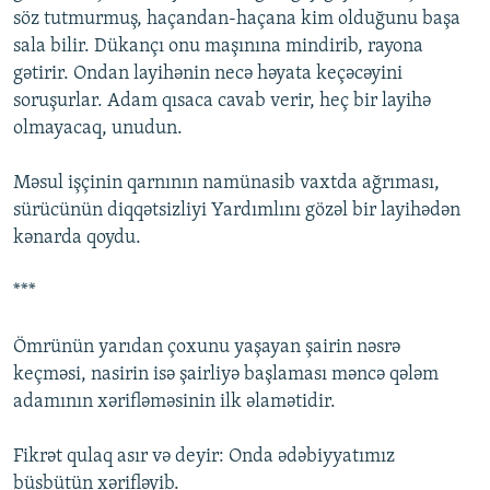
söz tutmurmuş, haçandan-haçana kim olduğunu başa
sala bilir. Dükançı onu maşınına mindirib, rayona
gətirir. Ondan layihənin necə həyata keçəcəyini
soruşurlar. Adam qısaca cavab verir, heç bir layihə
olmayacaq, unudun.
Məsul işçinin qarnının namünasib vaxtda ağrıması,
sürücünün diqqətsizliyi Yardımlını gözəl bir layihədən
kənarda qoydu.
***
Ömrünün yarıdan çoxunu yaşayan şairin nəsrə
keçməsi, nasirin isə şairliyə başlaması məncə qələm
adamının xərifləməsinin ilk əlamətidir.
Fikrət qulaq asır və deyir: Onda ədəbiyyatımız
büsbütün xərifləyib.