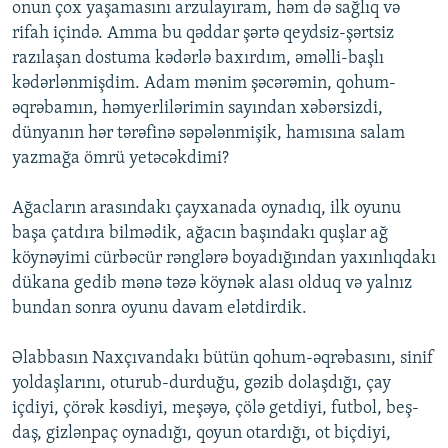
onun çox yaşamasını arzulayıram, həm də sağlıq və
rifah içində. Amma bu qəddar şərtə qeydsiz-şərtsiz
razılaşan dostuma kədərlə baxırdım, əməlli-başlı
kədərlənmişdim. Adam mənim şəcərəmin, qohum-
əqrəbamın, həmyerlilərimin sayından xəbərsizdi,
dünyanın hər tərəfinə səpələnmişik, hamısına salam
yazmağa ömrü yetəcəkdimi?
Ağacların arasındakı çayxanada oynadıq, ilk oyunu
başa çatdıra bilmədik, ağacın başındakı quşlar ağ
köynəyimi cürbəcür rənglərə boyadığından yaxınlıqdakı
dükana gedib mənə təzə köynək alası olduq və yalnız
bundan sonra oyunu davam elətdirdik.
Əlabbasın Naxçıvandakı bütün qohum-əqrəbasını, sinif
yoldaşlarını, oturub-durduğu, gəzib dolaşdığı, çay
içdiyi, çörək kəsdiyi, meşəyə, çölə getdiyi, futbol, beş-
daş, gizlənpaç oynadığı, qoyun otardığı, ot biçdiyi,