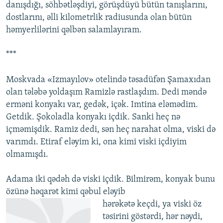
danışdığı, söhbətləşdiyi, görüşdüyü bütün tanışlarını,
dostlarını, əlli kilometrlik radiusunda olan bütün
həmyerlilərini qəlbən salamlayıram.
***
Moskvada «Izmayılov» otelində təsadüfən Şamaxıdan
olan tələbə yoldaşım Ramizlə rastlaşdım. Dedi məndə
erməni konyakı var, gedək, içək. Imtina eləmədim.
Getdik. Şokoladla konyakı içdik. Sanki heç nə
içməmişdik. Ramiz dedi, sən heç narahat olma, viski də
varımdı. Etiraf eləyim ki, ona kimi viski içdiyim
olmamışdı.
Adama iki qədəh də viski içdik. Bilmirəm, konyak bunu
özünə həqarət kimi qəbul eləyib
hərəkətə keçdi, ya viski öz
təsirini göstərdi, hər nəydi,