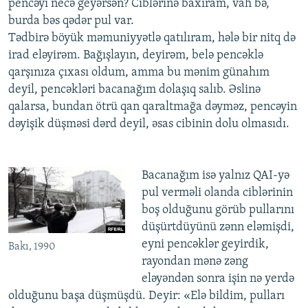
pencəyi necə geyərsən? Ciblərinə baxıram, vah bə,
burda bəs qədər pul var.
Tədbirə böyük məmuniyyətlə qatılıram, hələ bir nitq də
irad eləyirəm. Bağışlayın, deyirəm, belə pencəklə
qarşınıza çıxası oldum, amma bu mənim günahım
deyil, pencəkləri bacanağım dolaşıq salıb. Əslinə
qalarsa, bundan ötrü qan qaraltmağa dəyməz, pencəyin
dəyişik düşməsi dərd deyil, əsas cibinin dolu olmasıdı.
Bacanağım isə yalnız QAI-yə
pul verməli olanda ciblərinin
boş olduğunu görüb pullarını
düşürtdüyünü zənn eləmişdi,
eyni pencəklər geyirdik,
Bakı, 1990
rayondan mənə zəng
eləyəndən sonra işin nə yerdə
olduğunu başa düşmüşdü. Deyir: «Elə bildim, pulları