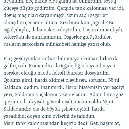
deyildim, heç harda olduğumu da bilmirdim, soyuq
küçəyə düşüb gedirdim. Qarşıda tank kalonnası var idi,
döyüş maşınları dayanmışdı, uzun saçlı əsgərləri
almışdım çənəmin altına. Sizi bura kim çağırıb? Bu
işğalçılıqdır, daha nələrsə deyirdim, başım dumanlıydı,
təfərrüatı ilə xatırlamıram. Əsgərlər gülüşürdülər,
rusların sərxoşlara münasibəti həmişə yaxşı olub.
Plaş geydiyindən rütbəsi bilinməyən komandirləri də
gəlib çıxdı. Komandirə də işğalçılığın bəyənilməyən
hərəkət olduğu haqda fəlsəfi ibarələr döşəyirdim.
Qoluma girdi, harda xidmət eləyibsən, soruşdu. Nijni
Saldada, dedim. Inanmırdı. Hərbi hissəmizin yerləşdiyi
yeri, Saldanın küçələrini təsvir elədim. Adam bircə göz
qırpımında dəyişdi, gövrəlmişdi, məlum oldu Nijni
Saldadandır, elə də böyük şəhər deyildi, harda
yaşadığını deyən kimi evlərini də tanıdım.
Məni tank kalonnasından keçirib dedi: Get, başını at,