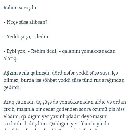
Rəhim soruşdu:
- Neçə şüşə alıbsan?
- Yeddi şüşə, - dedim.
- Eybi yox, - Rəhim dedi, - qalanını yeməkxanadan
alarıq.
Ağzım açıla qalmışdı, dörd nəfər yeddi şüşə suyu içə
bilməz, burda isə söhbət yeddi şüşə tünd rus arağından
gedirdi.
Araq çatmadı, üç şüşə də yeməkxanadan aldıq və ordan
çıxıb, maşınla bir qədər gedəndən sonra özümü pis hiss
elədim, qaldığım yer yaxınlıqdadır deyə maşını
saxlatdırıb düşdüm. Qaldığım yer-filan hayında