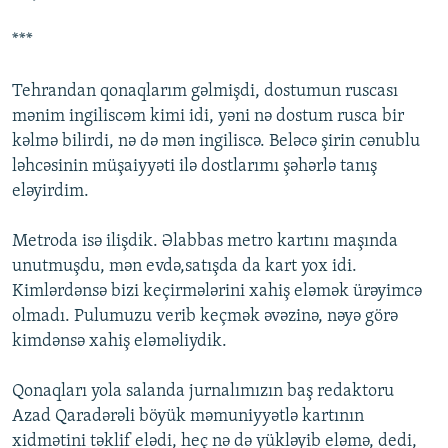
***
Tehrandan qonaqlarım gəlmişdi, dostumun ruscası
mənim ingiliscəm kimi idi, yəni nə dostum rusca bir
kəlmə bilirdi, nə də mən ingiliscə. Beləcə şirin cənublu
ləhcəsinin müşaiyyəti ilə dostlarımı şəhərlə tanış
eləyirdim.
Metroda isə ilişdik. Əlabbas metro kartını maşında
unutmuşdu, mən evdə,satışda da kart yox idi.
Kimlərdənsə bizi keçirmələrini xahiş eləmək ürəyimcə
olmadı. Pulumuzu verib keçmək əvəzinə, nəyə görə
kimdənsə xahiş eləməliydik.
Qonaqları yola salanda jurnalımızın baş redaktoru
Azad Qaradərəli böyük məmuniyyətlə kartının
xidmətini təklif elədi, heç nə də yükləyib eləmə, dedi,