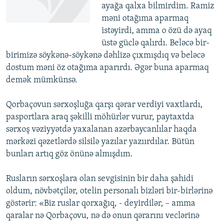
ayağa qalxa bilmirdim. Ramiz
məni otağıma aparmaq
istəyirdi, amma o özü də ayaq
üstə güclə qalırdı. Beləcə bir-
birimizə söykənə-söykənə dəhlizə çıxmışdıq və beləcə
dostum məni öz otağıma aparırdı. Əgər buna aparmaq
demək mümkünsə.
Qorbaçovun sərxoşluğa qarşı qərar verdiyi vaxtlardı,
pasportlara araq şəkilli möhürlər vurur, paytaxtda
sərxoş vəziyyətdə yaxalanan azərbaycanlılar haqda
mərkəzi qəzetlərdə silsilə yazılar yazıırdılar. Bütün
bunları artıq göz önünə almışdım.
Rusların sərxoşlara olan sevgisinin bir daha şahidi
oldum, növbətçilər, otelin personalı bizləri bir-birlərinə
göstərir: «Biz ruslar qorxağıq, - deyirdilər, – amma
qaralar nə Qorbaçovu, nə də onun qərarını veclərinə