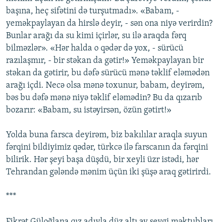
başına, heç sifətini də turşutmadı». «Babam, -
yeməkpaylayan da hirslə deyir, - sən ona niyə verirdin?
Bunlar arağı da su kimi içirlər, su ilə araqda fərq
bilməzlər». «Hər halda o qədər də yox, - sürücü
razılaşmır, - bir stəkan da gətir!» Yeməkpaylayan bir
stəkan da gətirir, bu dəfə sürücü mənə təklif eləmədən
arağı içdi. Necə olsa mənə toxunur, babam, deyirəm,
bəs bu dəfə mənə niyə təklif eləmədin? Bu da qızarıb
bozarır: «Babam, su istəyirsən, özün gətirt!»
Yolda buna farsca deyirəm, biz bakılılar araqla suyun
fərqini bildiyimiz qədər, türkcə ilə farscanın da fərqini
bilirik. Hər şeyi başa düşdü, bir xeyli üzr istədi, hər
Tehrandan gələndə mənim üçün iki şüşə araq gətirirdi.
***
Fikrət Güloğlana qız adıyla düz altı ay sevgi məktubları