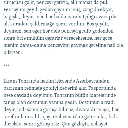
sürücüsü gəlir, pencəyi gətirib, əlli manat da pul.
Pencəyimi geyib gedən qaynım imiş, zəng də eləyir,
bağışla, deyir, mən hər halda narahatçılığı azacıq da
olsa aradan qaldırmağa qərar verdim. Boş şeydir,
deyirəm, sən əgər hər dəfə pencəyi gedib gedəndən
sonra belə mühüm qərarlar verəcəksənsə, hər gecə
mənim dama-dama pencəyimi geymək şərəfinə nail ola
bilərsən.
***
Ikram Tehranda həkim işləyəndə Azərbaycandan
bacısının rəhmətə getdiyi xəbərini alır. Pasportunda
nəsə qaydada deyilmiş. Tehranın bütün idarələrində
tanışı olan dostunun yanına gedir. Dostunun arvadı
deyir, indi səninlə görüşə bilməz, divara dırmaşır, hər
tərəfə adam salıb, qoy o zəhrimardan gətirsinlər, halı
düzəlsin, sonra görüşərsiz. Çox gözləyir, nəhayət