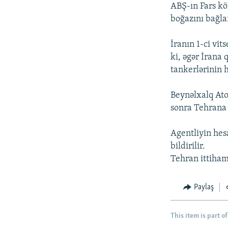
İNFOQRAFIKA
AZƏRBAYCAN ƏDƏBIYYATI KITABXANASI
MISSIYAMIZ
ABŞ-ın Fars kö
boğazını bağla
KARIKATURA
İSLAM VƏ DEMOKRATIYA
PEŞƏ ETIKASI VƏ JURNALISTIKA
STANDARTLARIMIZ
İZ - MƏDƏNIYYƏT PROQRAMI
İranın 1-ci v
MATERIALLARIMIZDAN ISTIFADƏ
ki, əgər İrana
AZADLIQRADIOSU MOBIL TELEFONUNUZDA
tankerlərinin 
BIZIMLƏ ƏLAQƏ
Beynəlxalq Ato
XƏBƏR BÜLLETENLƏRIMIZ
sonra Tehrana 
Agentliyin hes
bildirilir.
Tehran ittiham
Paylaş
This item is part of