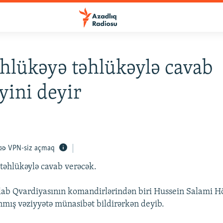
əhlükəyə təhlükəylə cavab
yini deyir
VPN-siz açmaq
 təhlükəylə cavab verəcək.
lab Qvardiyasının komandirlərindən biri Hussein Salami 
nmış vəziyyətə münasibət bildirərkən deyib.