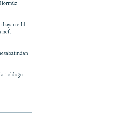
n Hörmüz
ı bəyan edib
a neft
 hesabatından
ləri olduğu