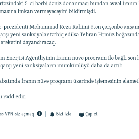
rfəzindəki 5-ci hərbi dəniz donanması bundan əvvəl İranı
masına imkan verməyəcəyini bildirmişdi.
itse-prezidenti Mohammad Reza Rahimi ötən çərşənbə axşam
 qarşı yeni sanksiyalar tətbiq edilsə Tehran Hrmüz boğazınd
hərəkətini dayandıracaq.
m Enerjisi Agentliyinin İranın nüvə proqramı ilə bağlı son
qarşı yeni sanksiyaların mümkünlüyü daha da artıb.
abatında İranın nüvə proqramı üzərində işləməsinin əlamət
ı rədd edir.
VPN-siz açmaq
Bizi izlə
Çap et