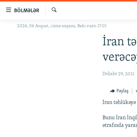
Keçid
BÖLMƏLƏR
linkləri
Axtar
Əsas
2026, 06 Avqust, cümə axşamı, Bakı vaxtı 17:01
GÜNDƏM
məzmuna
#İZAHLA
İran t
qayıt
Əsas
KORRUPSIOMETR
verəcə
naviqasiyaya
#ƏSLINDƏ
qayıt
Axtarışa
FƏRQƏ BAX
Dekabr 29, 2011
keç
QANUNI DOĞRU
Paylaş
ARAŞDIRMA
İran təhlükəyə
MULTIMEDIA
RADIO ARXIV
VIDEO
Bunu İran İnqi
ətrafında yara
HAQQIMIZDA
FOTOQALEREYA
OXU ZALI