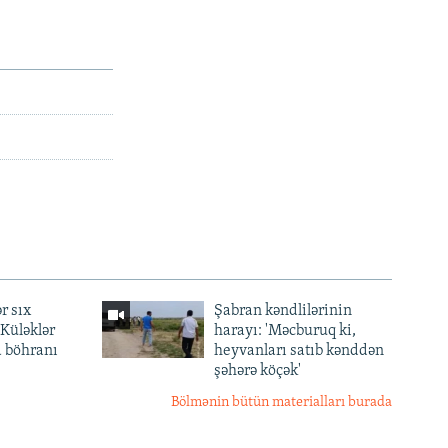
r sıx
Şabran kəndlilərinin
— Küləklər
harayı: 'Məcburuq ki,
a böhranı
heyvanları satıb kənddən
şəhərə köçək'
Bölmənin bütün materialları burada