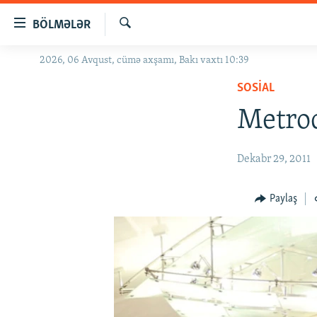
Keçid
BÖLMƏLƏR
linkləri
Axtar
Əsas
2026, 06 Avqust, cümə axşamı, Bakı vaxtı 10:39
GÜNDƏM
məzmuna
SOSIAL
#İZAHLA
qayıt
Əsas
Metrod
KORRUPSIOMETR
naviqasiyaya
#ƏSLINDƏ
qayıt
Dekabr 29, 2011
Axtarışa
FƏRQƏ BAX
keç
QANUNI DOĞRU
Paylaş
ARAŞDIRMA
MULTIMEDIA
RADIO ARXIV
VIDEO
HAQQIMIZDA
FOTOQALEREYA
OXU ZALI