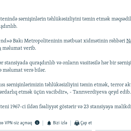
tenində sərnişinlərin təhlükəsizliyini təmin etmək məqsəd
şdırılıb.
end»ə Bakı Metropoliteninin mətbuat xidmətinin rəhbəri
N
a
məlumat verib.
r stansiyada quraşdırılıb və onların vasitəsilə hər bir sərniş
ə məlumat verə bilər.
sı sərnişinlərimizin təhlükəsizliyini təmin etmək, terror a
rdarlıq etmək üçün vacibdir», - Tanrıverdiyeva qeyd edib
eni 1967-ci ildən fəaliyyət göstərir və 23 stansiyaya malikdi
VPN-siz açmaq
Bizi izlə
Çap et