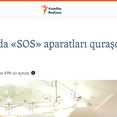
a «SOS» aparatları quraşd
VPN-siz açmaq