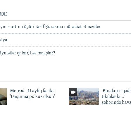
ax:
ymət artımı üçün Tarif Şurasına müraciət etməyib»
siya
iymətlər qalxır, bəs maaşlar?
Metroda 11 aylıq fasilə:
'Binaları o qədə
'Daşınma pulsuz olsun'
tikiblər ki...' 
şəhərində hav