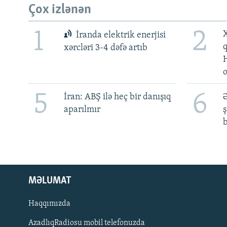
Çox izlənən
1
2
X
İranda elektrik enerjisi
xərcləri 3-4 dəfə artıb
5
6
İran: ABŞ ilə heç bir danışıq
Ə
aparılmır
ş
b
MƏLUMAT
Haqqımızda
AzadlıqRadiosu mobil telefonuzda