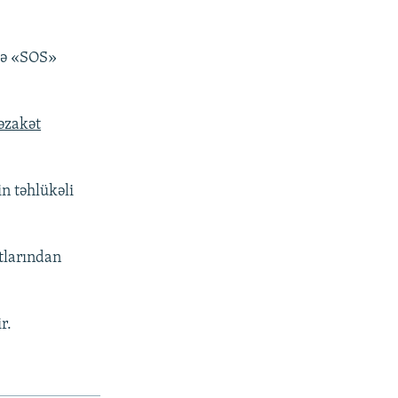
ilə «SOS»
əzakət
in təhlükəli
ktlarından
.
r.