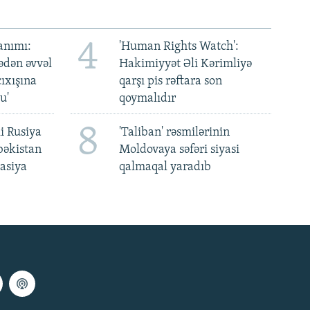
4
anımı:
'Human Rights Watch':
ədən əvvəl
Hakimiyyət Əli Kərimliyə
ıxışına
qarşı pis rəftara son
u'
qoymalıdır
8
i Rusiya
'Taliban' rəsmilərinin
bəkistan
Moldovaya səfəri siyasi
asiya
qalmaqal yaradıb