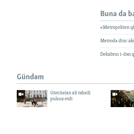
Buna da b
«Metropoliten qi
Metroda dinc ak
Dekabrın 1-dən q
Gündəm
Gürcüstan ali təhsili
pulsuz etdi