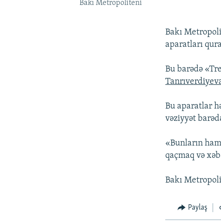
Bakı Metropoliteni
Bakı Metropoli
aparatları qura
Bu barədə «Tr
Tanrıverdiyev
Bu aparatlar hə
vəziyyət barəd
«Bunların hamı
qaçmaq və xəbə
Bakı Metropolit
Paylaş