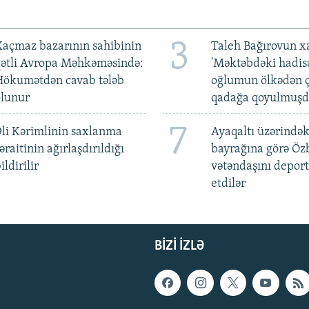
3
açmaz bazarının sahibinin
Taleh Bağırovun x
qətli Avropa Məhkəməsində:
'Məktəbdəki hadis
Hökumətdən cavab tələb
oğlumun ölkədən ç
olunur
qadağa qoyulmuşd
7
li Kərimlinin saxlanma
Ayaqaltı üzərindək
əraitinin ağırlaşdırıldığı
bayrağına görə Öz
ildirilir
vətəndaşını deport
etdilər
BIZI IZLƏ