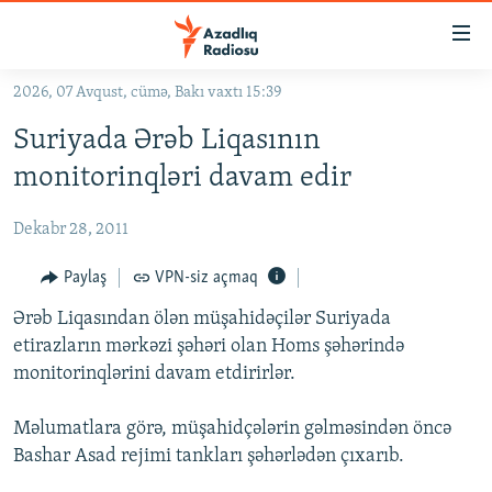
Keçid
linkləri
Əsas
2026, 07 Avqust, cümə, Bakı vaxtı 15:39
məzmuna
GÜNDƏM
Suriyada Ərəb Liqasının
qayıt
#İZAHLA
Əsas
monitorinqləri davam edir
KORRUPSIOMETR
naviqasiyaya
qayıt
Dekabr 28, 2011
#ƏSLINDƏ
Axtarışa
FƏRQƏ BAX
Paylaş
VPN-siz açmaq
keç
QANUNI DOĞRU
Ərəb Liqasından ölən müşahidəçilər Suriyada
etirazların mərkəzi şəhəri olan Homs şəhərində
ARAŞDIRMA
monitorinqlərini davam etdirirlər.
MULTIMEDIA
Məlumatlara görə, müşahidçələrin gəlməsindən öncə
RADIO ARXIV
VIDEO
Bashar Asad rejimi tankları şəhərlədən çıxarıb.
HAQQIMIZDA
FOTOQALEREYA
OXU ZALI