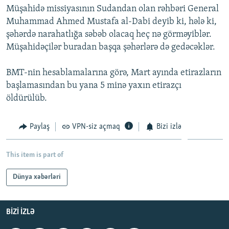
Müşahidə missiyasının Sudandan olan rəhbəri General
İNFOQRAFIKA
AZƏRBAYCAN ƏDƏBIYYATI KITABXANASI
MISSIYAMIZ
BIZI IZLƏ
Muhammad Ahmed Mustafa al-Dabi deyib ki, hələ ki,
KARIKATURA
İSLAM VƏ DEMOKRATIYA
PEŞƏ ETIKASI VƏ JURNALISTIKA STANDARTLARIMIZ
şəhərdə narahatlığa səbəb olacaq heç nə görməyiblər.
Müşahidəçilər buradan başqa şəhərlərə də gedəcəklər.
İZ - MƏDƏNIYYƏT PROQRAMI
MATERIALLARIMIZDAN ISTIFADƏ
AZADLIQRADIOSU MOBIL TELEFONUNUZDA
RFE/RL-in bütün saytları
BMT-nin hesablamalarına görə, Mart ayında etirazların
BIZIMLƏ ƏLAQƏ
başlamasından bu yana 5 minə yaxın etirazçı
öldürülüb.
XƏBƏR BÜLLETENLƏRIMIZ
Paylaş
VPN-siz açmaq
Bizi izlə
This item is part of
Dünya xəbərləri
BIZI IZLƏ