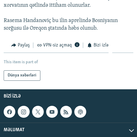
xorvatının qətlində ittiham olunurlar.
İNFOQRAFIKA
AZƏRBAYCAN ƏDƏBIYYATI KITABXANASI
MISSIYAMIZ
BIZI IZLƏ
KARIKATURA
İSLAM VƏ DEMOKRATIYA
PEŞƏ ETIKASI VƏ JURNALISTIKA STANDARTLARIMIZ
Rasema Handanoviç bu ilin aprelində Bosniyanın
sorğusu ilə Oreqon ştatında həbs olunub.
İZ - MƏDƏNIYYƏT PROQRAMI
MATERIALLARIMIZDAN ISTIFADƏ
AZADLIQRADIOSU MOBIL TELEFONUNUZDA
RFE/RL-in bütün saytları
Paylaş
VPN-siz açmaq
Bizi izlə
BIZIMLƏ ƏLAQƏ
XƏBƏR BÜLLETENLƏRIMIZ
This item is part of
Dünya xəbərləri
BIZI IZLƏ
MƏLUMAT