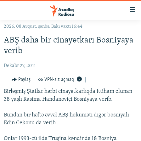
Keçid
linkləri
Əsas
2026, 08 Avqust, şənbə, Bakı vaxtı 16:44
məzmuna
GÜNDƏM
ABŞ daha bir cinayətkarı Bosniyaya
qayıt
#İZAHLA
Əsas
verib
KORRUPSIOMETR
naviqasiyaya
qayıt
Dekabr 27, 2011
#ƏSLINDƏ
Axtarışa
FƏRQƏ BAX
Paylaş
VPN-siz açmaq
keç
QANUNI DOĞRU
Birləşmiş Ştatlar hərbi cinayətkarlıqda ittiham olunan
38 yaşlı Rasima Handanoviçi Bosniyaya verib.
ARAŞDIRMA
MULTIMEDIA
Bundan bir həftə əvvəl ABŞ hökuməti digər bosniyalı
Edin Cekonu da verib.
RADIO ARXIV
VIDEO
HAQQIMIZDA
FOTOQALEREYA
OXU ZALI
Onlar 1993-cü ildə Truşina kəndində 18 Bosniya