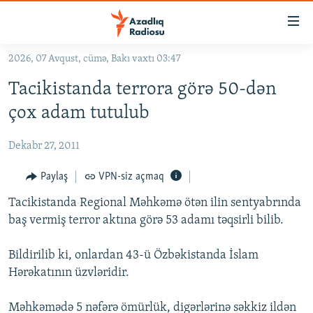
Keçid
linkləri
Əsas
2026, 07 Avqust, cümə, Bakı vaxtı 03:47
məzmuna
GÜNDƏM
Tacikistanda terrora görə 50-dən
qayıt
#İZAHLA
Əsas
çox adam tutulub
KORRUPSIOMETR
naviqasiyaya
qayıt
Dekabr 27, 2011
#ƏSLINDƏ
Axtarışa
FƏRQƏ BAX
Paylaş
VPN-siz açmaq
keç
QANUNI DOĞRU
Tacikistanda Regional Məhkəmə ötən ilin sentyabrında
baş vermiş terror aktına görə 53 adamı təqsirli bilib.
ARAŞDIRMA
MULTIMEDIA
Bildirilib ki, onlardan 43-ü Özbəkistanda İslam
Hərəkatının üzvləridir.
RADIO ARXIV
VIDEO
HAQQIMIZDA
FOTOQALEREYA
OXU ZALI
Məhkəmədə 5 nəfərə ömürlük, digərlərinə səkkiz ildən