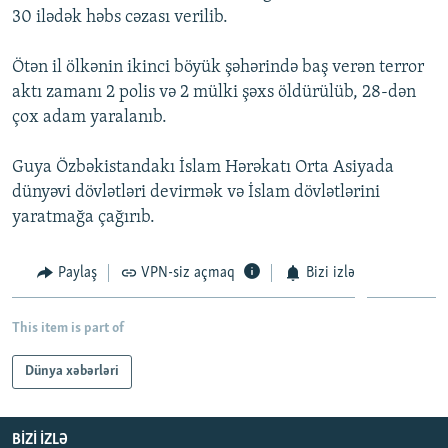
30 ilədək həbs cəzası verilib.
İNFOQRAFIKA
AZƏRBAYCAN ƏDƏBIYYATI KITABXANASI
MISSIYAMIZ
BIZI IZLƏ
KARIKATURA
İSLAM VƏ DEMOKRATIYA
PEŞƏ ETIKASI VƏ JURNALISTIKA STANDARTLARIMIZ
Ötən il ölkənin ikinci böyük şəhərində baş verən terror
aktı zamanı 2 polis və 2 mülki şəxs öldürülüb, 28-dən
İZ - MƏDƏNIYYƏT PROQRAMI
MATERIALLARIMIZDAN ISTIFADƏ
çox adam yaralanıb.
AZADLIQRADIOSU MOBIL TELEFONUNUZDA
RFE/RL-in bütün saytları
BIZIMLƏ ƏLAQƏ
Guya Özbəkistandakı İslam Hərəkatı Orta Asiyada
dünyəvi dövlətləri devirmək və İslam dövlətlərini
XƏBƏR BÜLLETENLƏRIMIZ
yaratmağa çağırıb.
Paylaş
VPN-siz açmaq
Bizi izlə
This item is part of
Dünya xəbərləri
BIZI IZLƏ