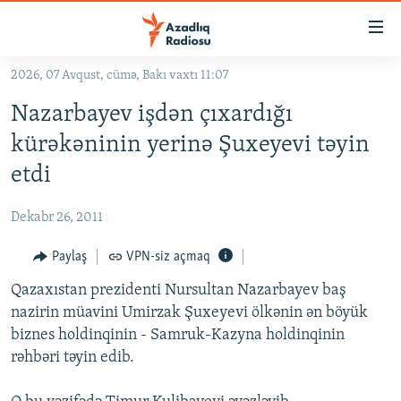
Keçid
linkləri
Əsas
2026, 07 Avqust, cümə, Bakı vaxtı 11:07
məzmuna
GÜNDƏM
Nazarbayev işdən çıxardığı
qayıt
#İZAHLA
Əsas
kürəkəninin yerinə Şuxeyevi təyin
KORRUPSIOMETR
naviqasiyaya
etdi
qayıt
#ƏSLINDƏ
Axtarışa
Dekabr 26, 2011
FƏRQƏ BAX
keç
QANUNI DOĞRU
Paylaş
VPN-siz açmaq
ARAŞDIRMA
Qazaxıstan prezidenti Nursultan Nazarbayev baş
nazirin müavini Umirzak Şuxeyevi ölkənin ən böyük
MULTIMEDIA
biznes holdinqinin - Samruk-Kazyna holdinqinin
RADIO ARXIV
VIDEO
rəhbəri təyin edib.
HAQQIMIZDA
FOTOQALEREYA
OXU ZALI