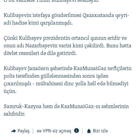
O bu vəzifədə Timur Kulibayevi əvəzləyib.
İNFOQRAFIKA
AZƏRBAYCAN ƏDƏBIYYATI KITABXANASI
MISSIYAMIZ
BIZI IZLƏ
Kulibayevin istefaya göndərilməsi Qazaxıstanda qeyri-
KARIKATURA
İSLAM VƏ DEMOKRATIYA
PEŞƏ ETIKASI VƏ JURNALISTIKA STANDARTLARIMIZ
adi hadisə kimi qarşılanmışdı.
İZ - MƏDƏNIYYƏT PROQRAMI
MATERIALLARIMIZDAN ISTIFADƏ
Çünki Kulibayev prezidentin ortancıl qızının əridir və
AZADLIQRADIOSU MOBIL TELEFONUNUZDA
RFE/RL-in bütün saytları
onun adı Nazarbayevin varisi kimi çəkilirdi. Bunu hətta
BIZIMLƏ ƏLAQƏ
dövlət rəsmiləri də dilə gətirirdi.
XƏBƏR BÜLLETENLƏRIMIZ
Kulibayev Janaözen şəhərində KazMunaiGaz neftçilərin
polis tərəfindən güllələnməsindən sonra işdən
çıxarılmışdı - mübahisəni dinc yolla həll edə bilmədiyi
üçün.
Samruk-Kazyna həm də KazMunaiGaz-ın səhmlərinin
sahibidir.
Paylaş
VPN-siz açmaq
Bizi izlə