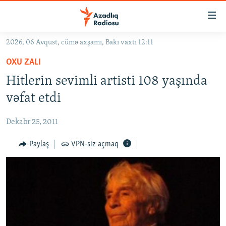
Keçid
linkləri
Əsas
2026, 06 Avqust, cümə axşamı, Bakı vaxtı 12:11
məzmuna
GÜNDƏM
OXU ZALI
qayıt
#İZAHLA
Əsas
Hitlerin sevimli artisti 108 yaşında
KORRUPSIOMETR
naviqasiyaya
vəfat etdi
qayıt
#ƏSLINDƏ
Axtarışa
Dekabr 25, 2011
FƏRQƏ BAX
keç
QANUNI DOĞRU
Paylaş
VPN-siz açmaq
ARAŞDIRMA
MULTIMEDIA
RADIO ARXIV
VIDEO
HAQQIMIZDA
FOTOQALEREYA
OXU ZALI