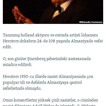
İNFOQRAFIKA
AZƏRBAYCAN ƏDƏBIYYATI KITABXANASI
MISSIYAMIZ
BIZI IZLƏ
KARIKATURA
İSLAM VƏ DEMOKRATIYA
PEŞƏ ETIKASI VƏ JURNALISTIKA STANDARTLARIMIZ
İZ - MƏDƏNIYYƏT PROQRAMI
MATERIALLARIMIZDAN ISTIFADƏ
AZADLIQRADIOSU MOBIL TELEFONUNUZDA
RFE/RL-in bütün saytları
Tanınmış holland aktyoru və estrada artisti İohannes
BIZIMLƏ ƏLAQƏ
Heesters dekabrın 24-də 108 yaşında Almaniyada vəfat
edib.
XƏBƏR BÜLLETENLƏRIMIZ
O, son günlər Ştarnberq şəhərindəki xəstəxanada
müalicə edilirdi.
Heesters 1930-cu illərdə nasist Almaniyasında çox
populyar idi və dəfələrlə Almaniyaya qastrol
səfərlərində olmuşdu.
Onun konsertlərini yüksək çinli nasistlər, o cümlədən