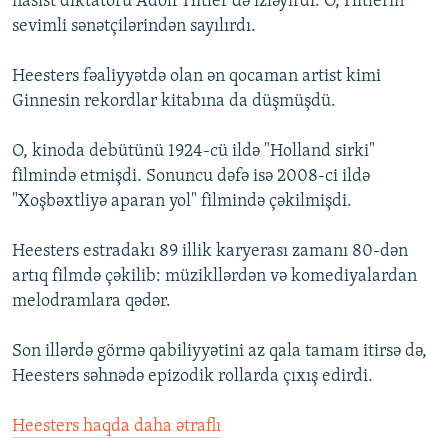
nasist diktatoru Adolf Hitler də izləyirdi. O, Hitlerin
sevimli sənətçilərindən sayılırdı.
Heesters fəaliyyətdə olan ən qocaman artist kimi
Ginnesin rekordlar kitabına da düşmüşdü.
O, kinoda debütünü 1924-cü ildə "Holland sirki"
filmində etmişdi. Sonuncu dəfə isə 2008-ci ildə
"Xoşbəxtliyə aparan yol" filmində çəkilmişdi.
Heesters estradakı 89 illik karyerası zamanı 80-dən
artıq filmdə çəkilib: müzikllərdən və komediyalardan
melodramlara qədər.
Son illərdə görmə qabiliyyətini az qala tamam itirsə də,
Heesters səhnədə epizodik rollarda çıxış edirdi.
Heesters haqda daha ətraflı