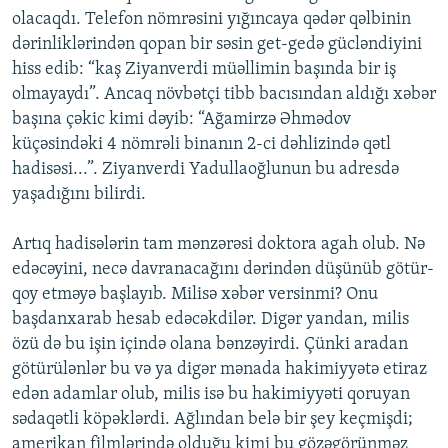
olacaqdı. Telefon nömrəsini yığıncaya qədər qəlbinin
dərinliklərindən qopan bir səsin get-gedə gücləndiyini
hiss edib: “kaş Ziyanverdi müəllimin başında bir iş
olmayaydı”. Ancaq növbətçi tibb bacısından aldığı xəbər
başına çəkic kimi dəyib: “Ağamirzə Əhmədov
küçəsindəki 4 nömrəli binanın 2-ci dəhlizində qətl
hadisəsi...”. Ziyanverdi Yadullaoğlunun bu adresdə
yaşadığını bilirdi.
Artıq hadisələrin tam mənzərəsi doktora agah olub. Nə
edəcəyini, necə davranacağını dərindən düşünüb götür-
qoy etməyə başlayıb. Milisə xəbər versinmi? Onu
başdanxarab hesab edəcəkdilər. Digər yandan, milis
özü də bu işin içində olana bənzəyirdi. Çünki aradan
götürülənlər bu və ya digər mənada hakimiyyətə etiraz
edən adamlar olub, milis isə bu hakimiyyəti qoruyan
sədaqətli köpəklərdi. Ağlından belə bir şey keçmişdi;
amerikan filmlərində olduğu kimi bu gözəgörünməz