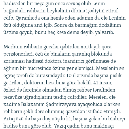
hadisədən bir neçə gün öncə sərxoş olub Lenin
bağındakı rəhbərin heykəlinin dibinə işədiyini etiraf
edib. Qaranlıqda ona həmlə edən adamın da elə Leninin
özü olduğuna and içib. Sonra da barmağını dodağının
üstünə qoyub, bunu heç kəsə demə deyib, yalvarıb.
Mərhum rəhbərin gecələr qəbirdən xortlayıb qoca
pensionerləri, özü də binaların qaranlıq blokunda
zorlaması hadisəsi doktora inandırıcı görünməsə də
ağlının bir hücrəsində özünə yer eləmişdi. Məsələnin ən
oğraş tərəfi də burasındaydı: 10 il ərzində başına pislik
gətirilən, doktorun hesabına görə hələlik 41 insan,
özləri də fərqində olmadan ölmüş rəhbər tərəfindən
təzavüzə uğradıqlarını təsdiq edirdilər. Məsələn, elə
xadimə Balaxanım Şadmirzəyeva ayaqyoluda olarkən
rəhbərin şəkli dərc olunmuş qəzetdən istifadə etmişdi.
Artıq özü də başa düşmüşdü ki, başına gələn bu biabırçı
hadisə buna görə olub. Yazıq qadın bunu makinaçı