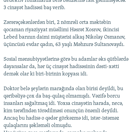
dedektiv romanlarda belə bənzərinə rast gəlinməyəcək
3 cinayət hadisəsi baş verib.
Zərərəçəkənlərdən biri, 2 nömrəli orta məktəbin
qocaman riyaziyyat müəllimi Həsrət Xosrov, ikincisi
Lebed barının daimi müştərisi alkaş Nikolay Osmanov,
üçüncüsü evdar qadın, 63 yaşlı Məhzurə Sultanovaydı.
Sosial mənsubiyyətlərinə görə bu adamlar əks qütblərdə
dayansalar da, hər üç cinayət hadisəsinin dəsti-xətti
demək olar ki biri-birinin kopyası idi.
Doktor belə şeylərin marağında olan birisi deyildi, bu
qəribəliyə çox da baş-qulaq olmamışdı. Vəzifə borcu
insanları sağaltmaq idi. Yoxsa cinayətin harada, necə,
kim tərəfindən törədilməsi onunçün önəmli deyildi.
Ancaq bu hadisə o qədər görkəzmə idi, istər-istəməz
qulaqlarını şəkləməli olmuşdu.