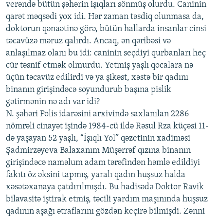
verəndə bütün şəhərin işıqları sönmüş olurdu. Caninin
qarət məqsədi yox idi. Hər zaman təsdiq olunmasa da,
doktorun qənaətinə görə, bütün hallarda insanlar cinsi
təcavüzə məruz qalırdı. Ancaq, ən qəribəsi və
anlaşılmaz olanı bu idi: caninin seçdiyi qurbanları heç
cür təsnif etmək olmurdu. Yetmiş yaşlı qocalara nə
üçün təcavüz edilirdi və ya şikəst, xəstə bir qadını
binanın girişindəcə soyundurub başına pislik
gətirmənin nə adı var idi?
N. şəhəri Polis idarəsini arxivində saxlanılan 2286
nömrəli cinayət işində 1984-cü ildə Rəsul Rza küçəsi 11-
də yaşayan 52 yaşlı, “İşıqlı Yol” qəzetinin xadiməsi
Şadmirzəyeva Balaxanım Müşərrəf qızına binanın
girişindəcə naməlum adam tərəfindən həmlə edildiyi
fakıtı öz əksini tapmış, yaralı qadın huşsuz halda
xəsətəxanaya çatdırılmışdı. Bu hadisədə Doktor Ravik
bilavasitə iştirak etmiş, təcili yardım maşınında huşsuz
qadının aşağı ətraflarını gözdən keçirə bilmişdi. Zənni