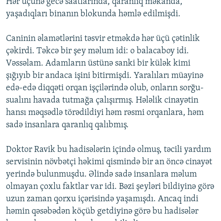
Hər üçünə gecə saatlarında, qaranlıq məkanda,
yaşadıqları binanın blokunda həmlə edilmişdi.
Caninin əlamətlərini təsvir etməkdə hər üçü çətinlik
çəkirdi. Təkcə bir şey məlum idi: o balacaboy idi.
Vəssəlam. Adamların üstünə sanki bir külək kimi
şığıyıb bir andaca işini bitirmişdi. Yaralıları müayinə
edə-edə diqqəti orqan işçilərində olub, onların sorğu-
sualını havada tutmağa çalışırmış. Hələlik cinayətin
hansı məqsədlə törədildiyi həm rəsmi orqanlara, həm
sadə insanlara qaranlıq qalıbmış.
Doktor Ravik bu hadisələrin içində olmuş, təcili yardım
servisinin növbətçi həkimi qismində bir an öncə cinayət
yerində bulunmuşdu. Əlində sadə insanlara məlum
olmayan çoxlu faktlar var idi. Bəzi şeyləri bildiyinə görə
uzun zaman qorxu içərisində yaşamışdı. Ancaq indi
həmin qəsəbədən köçüb getdiyinə görə bu hadisələr