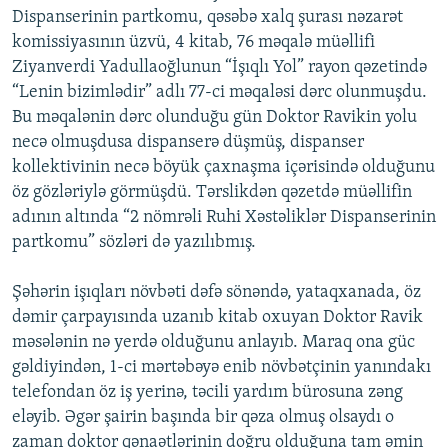
Dispanserinin partkomu, qəsəbə xalq şurası nəzarət
komissiyasının üzvü, 4 kitab, 76 məqalə müəllifi
Ziyanverdi Yadullaoğlunun “İşıqlı Yol” rayon qəzetində
“Lenin bizimlədir” adlı 77-ci məqaləsi dərc olunmuşdu.
Bu məqalənin dərc olunduğu gün Doktor Ravikin yolu
necə olmuşdusa dispanserə düşmüş, dispanser
kollektivinin necə böyük çaxnaşma içərisində olduğunu
öz gözləriylə görmüşdü. Tərslikdən qəzetdə müəllifin
adının altında “2 nömrəli Ruhi Xəstəliklər Dispanserinin
partkomu” sözləri də yazılıbmış.
Şəhərin işıqları növbəti dəfə sönəndə, yataqxanada, öz
dəmir çarpayısında uzanıb kitab oxuyan Doktor Ravik
məsələnin nə yerdə olduğunu anlayıb. Maraq ona güc
gəldiyindən, 1-ci mərtəbəyə enib növbətçinin yanındakı
telefondan öz iş yerinə, təcili yardım bürosuna zəng
eləyib. Əgər şairin başında bir qəza olmuş olsaydı o
zaman doktor qənaətlərinin doğru olduğuna tam əmin