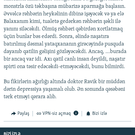
monstrla özü təkbaşına mübarizə aparmağa başlasın.
Əvvəlcə rəhbərin heykəlinin dibinə işəyəcək və ya elə
Balaxanım kimi, tualetə gedərkən rəhbərin şəkli ilə
yanını siləcəkdi. Ölmüş rəhbəri qəbirdən xortlatmaq
üçün bunlar bəs edərdi. Sonra, əlində naşatıra
batırılmış dəsmal yataqxananın girəcəyində pusquda
dayanıb qatilin gəlişini gözləyəcəkdi. Ancaq, ...burada
bir ancaq var idi. Axı qatil canlı insan deyildi, naşatır
spirti ona təsir edəcəkdi-etməyəcəkdi, bunu bilmirdi.
Bu fikirlərin ağırlığı altında doktor Ravik bir müddən
dərin depressiya yaşamalı olub. Ən sonunda qəsəbəni
tərk etməyi qərara alıb.
Paylaş
VPN-siz açmaq
Bizi izlə
BIZI IZLƏ