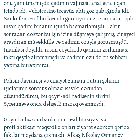
onu yanıltmamışdı: qadının vajinası, anal ətrafı qan
içində idi. Vəhşicəsinə təcavüz aktı göz qabağında idi.
Sanki fentezi filimlərində gördüyümüz terminator tipli
insan qadını bir anın içində basmarlamışdı. Lakin
sonradan doktor bu işin izinə düşməyə çalışmış, cinayəti
araşdıran müvəkkillə və qadının özüylə görüşmüşdü.
İnanılası deyildi, rəsmi qeydlərdə qadının zorlanması
faktı qeydə alınmamşdı və qadının özü də bu söhbəti
yaxına buraxmırdı.
Polisin davranışı və cinayət zamanı bütün şəhərin
işıqlarının sönmüş olması Raviki dərindən
düşündürürdü, bu qeyri-adi hadisənin sirrini
öyrənməyə onda dəhşətli maraq oyanmışdı.
Guya hadisə qurbanlarının reablitasiyası və
profilaktikası məqsədilə onları ziyarət edərkən qəribə
faktlar meydana çıxmışdı. Alkaş Nikolay Osmanov