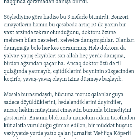
haqqında qorxmadan danışa bilirdi.
Söylədiyinə görə hadisə bu 3 nəfərlə bitmirdi. Bənzəri
cinayətlərin həmin bu qəsəbədə artıq 10 ilə yaxın bir
vaxt ərzində təkrar olunduğunu, doktoru özünə
məhrəm bilən xəstələri, xəlvətcə danışmışdılar. Olanları
danışmağa belə hər kəs qorxurmuş. Hələ doktora da
yalvar-yapış eləyiblər: sən allah heç yerdə danışma,
birdən ağzından qaçar ha. Ancaq doktor özü də fil
qulağında yatmayıb, eşitdiklərini beyninin süzgəcindən
keçirib, yavaş-yavaş olayın izinə düşməyə başlayıb.
Məsələ burasındaydı, hücuma məruz qalanlar guya
sadəcə döyüldüklərini, hədələndiklərini deyirdilər,
ancaq həkim müayinəsi cinayətin bununla bitmədiyini
göstərirdi. Binanın blokunda naməlum adam tərəfindən
küt alətlə vurulduğu güman edilən, bir müddət huşsuz
vəziyyətdə yerdə yatıb qalan jurnalist Məhliqa Köpərli