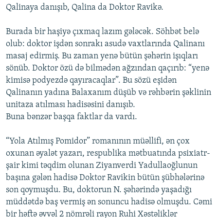
Qalinaya danışıb, Qalina da Doktor Ravikə.
Burada bir haşiyə çıxmaq lazım gələcək. Söhbət belə
olub: doktor işdən sonrakı asudə vaxtlarında Qalinanı
masaj edirmiş. Bu zaman yenə bütün şəhərin işıqları
sönüb. Doktor özü də bilmədən ağzından qaçırıb: “yenə
kimisə podyezdə qayıracaqlar”. Bu sözü eşidən
Qalinanın yadına Balaxanım düşüb və rəhbərin şəklinin
unitaza atılması hadisəsini danışıb.
Buna bənzər başqa faktlar da vardı.
“Yola Atılmış Pomidor” romanının müəllifi, ən çox
oxunan əyalət yazarı, respublika mətbuatında psixiatr-
şair kimi təqdim olunan Ziyanverdi Yadullaoğlunun
başına gələn hadisə Doktor Ravikin bütün şübhələrinə
son qoymuşdu. Bu, doktorun N. şəhərində yaşadığı
müddətdə baş vermiş ən sonuncu hadisə olmuşdu. Cəmi
bir həftə əvvəl 2 nömrəli rayon Ruhi Xəstəliklər