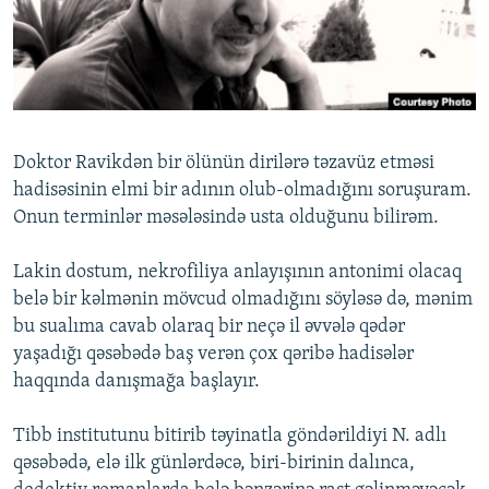
İNFOQRAFIKA
AZƏRBAYCAN ƏDƏBIYYATI KITABXANASI
MISSIYAMIZ
BIZI IZLƏ
KARIKATURA
İSLAM VƏ DEMOKRATIYA
PEŞƏ ETIKASI VƏ JURNALISTIKA STANDARTLARIMIZ
İZ - MƏDƏNIYYƏT PROQRAMI
MATERIALLARIMIZDAN ISTIFADƏ
AZADLIQRADIOSU MOBIL TELEFONUNUZDA
RFE/RL-in bütün saytları
Doktor Ravikdən bir ölünün dirilərə təzavüz etməsi
BIZIMLƏ ƏLAQƏ
hadisəsinin elmi bir adının olub-olmadığını soruşuram.
Onun terminlər məsələsində usta olduğunu bilirəm.
XƏBƏR BÜLLETENLƏRIMIZ
Lakin dostum, nekrofiliya anlayışının antonimi olacaq
belə bir kəlmənin mövcud olmadığını söyləsə də, mənim
bu sualıma cavab olaraq bir neçə il əvvələ qədər
yaşadığı qəsəbədə baş verən çox qəribə hadisələr
haqqında danışmağa başlayır.
Tibb institutunu bitirib təyinatla göndərildiyi N. adlı
qəsəbədə, elə ilk günlərdəcə, biri-birinin dalınca,