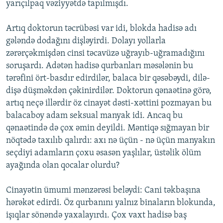
yarıçılpaq vəziyyətdə tapılmışdı.
Artıq doktorun təcrübəsi var idi, blokda hadisə adı
gələndə dodağını dişləyirdi. Dolayı yollarla
zərərçəkmişdən cinsi təcavüzə uğrayıb-uğramadığını
soruşardı. Adətən hadisə qurbanları məsələnin bu
tərəfini ört-basdır edirdilər, balaca bir qəsəbəydi, dilə-
dişə düşməkdən çəkinirdilər. Doktorun qənaətinə görə,
artıq neçə illərdir öz cinayət dəsti-xəttini pozmayan bu
balacaboy adam seksual manyak idi. Ancaq bu
qənaətində də çox əmin deyildi. Məntiqə sığmayan bir
nöqtədə taxılıb qalırdı: axı nə üçün - nə üçün manyakın
seçdiyi adamların çoxu əsasən yaşlılar, üstəlik ölüm
ayağında olan qocalar olurdu?
Cinayətin ümumi mənzərəsi beləydi: Cani təkbaşına
hərəkət edirdi. Öz qurbanını yalnız binaların blokunda,
işıqlar sönəndə yaxalayırdı. Çox vaxt hadisə baş