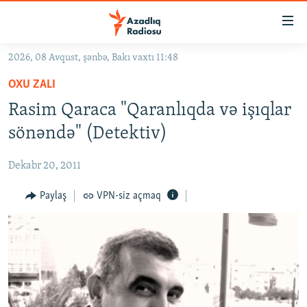
Keçid
linkləri
Əsas
2026, 08 Avqust, şənbə, Bakı vaxtı 11:48
məzmuna
GÜNDƏM
OXU ZALI
qayıt
#İZAHLA
Əsas
Rasim Qaraca "Qaranlıqda və işıqlar
KORRUPSIOMETR
naviqasiyaya
sönəndə" (Detektiv)
qayıt
#ƏSLINDƏ
Axtarışa
Dekabr 20, 2011
FƏRQƏ BAX
keç
QANUNI DOĞRU
Paylaş
VPN-siz açmaq
ARAŞDIRMA
MULTIMEDIA
RADIO ARXIV
VIDEO
HAQQIMIZDA
FOTOQALEREYA
OXU ZALI