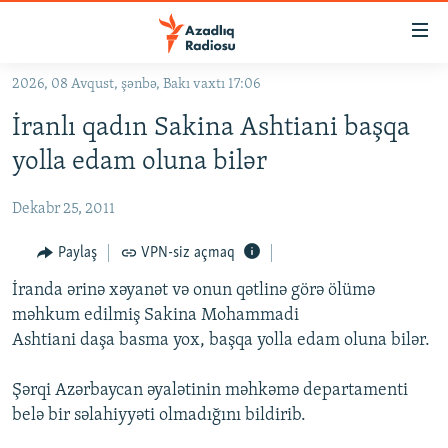
Keçid
linkləri
Əsas
2026, 08 Avqust, şənbə, Bakı vaxtı 17:06
məzmuna
GÜNDƏM
İranlı qadın Sakina Ashtiani başqa
qayıt
#İZAHLA
Əsas
yolla edam oluna bilər
KORRUPSIOMETR
naviqasiyaya
qayıt
Dekabr 25, 2011
#ƏSLINDƏ
Axtarışa
FƏRQƏ BAX
Paylaş
VPN-siz açmaq
keç
QANUNI DOĞRU
İranda ərinə xəyanət və onun qətlinə görə ölümə
məhkum edilmiş Sakina Mohammadi
ARAŞDIRMA
Ashtiani daşa basma yox, başqa yolla edam oluna bilər.
MULTIMEDIA
Şərqi Azərbaycan əyalətinin məhkəmə departamenti
RADIO ARXIV
VIDEO
belə bir səlahiyyəti olmadığını bildirib.
HAQQIMIZDA
FOTOQALEREYA
OXU ZALI