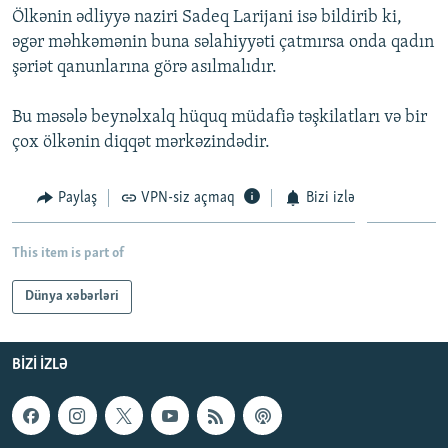
Ölkənin ədliyyə naziri Sadeq Larijani isə bildirib ki,
İNFOQRAFIKA
AZƏRBAYCAN ƏDƏBIYYATI KITABXANASI
MISSIYAMIZ
BIZI IZLƏ
əgər məhkəmənin buna səlahiyyəti çatmırsa onda qadın
KARIKATURA
İSLAM VƏ DEMOKRATIYA
PEŞƏ ETIKASI VƏ JURNALISTIKA STANDARTLARIMIZ
şəriət qanunlarına görə asılmalıdır.
İZ - MƏDƏNIYYƏT PROQRAMI
MATERIALLARIMIZDAN ISTIFADƏ
Bu məsələ beynəlxalq hüquq müdafiə təşkilatları və bir
AZADLIQRADIOSU MOBIL TELEFONUNUZDA
RFE/RL-in bütün saytları
çox ölkənin diqqət mərkəzindədir.
BIZIMLƏ ƏLAQƏ
Paylaş
VPN-siz açmaq
Bizi izlə
XƏBƏR BÜLLETENLƏRIMIZ
This item is part of
Dünya xəbərləri
BIZI IZLƏ