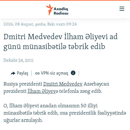
Keçid
linkləri
Əsas
2026, 08 Avqust, şənbə, Bakı vaxtı 09:24
məzmuna
GÜNDƏM
Dmitri Medvedev İlham Əliyevi ad
qayıt
#İZAHLA
Əsas
günü münasibətilə təbrik edib
KORRUPSIOMETR
naviqasiyaya
qayıt
Dekabr 24, 2011
#ƏSLINDƏ
Axtarışa
FƏRQƏ BAX
Paylaş
VPN-siz açmaq
keç
QANUNI DOĞRU
Rusiya prezidenti
Dmitri Medvedev
Azərbaycan
prezidenti
İlham Əliyev
ə telefonla zəng edib.
ARAŞDIRMA
MULTIMEDIA
O, İlham Əliyevi anadan olmasının 50 illiyi
münasibətilə təbrik edib, ona prezidentlik fəaliyyətində
RADIO ARXIV
VIDEO
uğurlar arzulayıb.
HAQQIMIZDA
FOTOQALEREYA
OXU ZALI