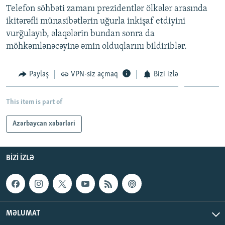
Telefon söhbəti zamanı prezidentlər ölkələr arasında
İNFOQRAFIKA
AZƏRBAYCAN ƏDƏBIYYATI KITABXANASI
MISSIYAMIZ
BIZI IZLƏ
ikitərəfli münasibətlərin uğurla inkişaf etdiyini
KARIKATURA
İSLAM VƏ DEMOKRATIYA
PEŞƏ ETIKASI VƏ JURNALISTIKA STANDARTLARIMIZ
vurğulayıb, əlaqələrin bundan sonra da
möhkəmlənəcəyinə əmin olduqlarını bildiriblər.
İZ - MƏDƏNIYYƏT PROQRAMI
MATERIALLARIMIZDAN ISTIFADƏ
AZADLIQRADIOSU MOBIL TELEFONUNUZDA
RFE/RL-in bütün saytları
Paylaş
VPN-siz açmaq
Bizi izlə
BIZIMLƏ ƏLAQƏ
XƏBƏR BÜLLETENLƏRIMIZ
This item is part of
Azərbaycan xəbərləri
BIZI IZLƏ
MƏLUMAT