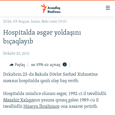
Keçid
linkləri
Əsas
2026, 09 Avqust, bazar, Bakı vaxtı 19:01
məzmuna
GÜNDƏM
Hospitalda əsgər yoldaşını
qayıt
#İZAHLA
Əsas
bıçaqlayıb
KORRUPSIOMETR
naviqasiyaya
qayıt
Dekabr 23, 2011
#ƏSLINDƏ
Axtarışa
FƏRQƏ BAX
Paylaş
VPN-siz açmaq
keç
QANUNI DOĞRU
Dekabrın 23-də Bakıda Dövlət Sərhəd Xidmətinə
məxsus hospitalda qanlı olay baş verib.
ARAŞDIRMA
MULTIMEDIA
Hospitalda müalicə olunan əsgər, 1992-ci il təvəllüdlü
Məzahir Xalıqov
un yanına qonaq gələn 1989-cu il
RADIO ARXIV
VIDEO
təvəllüdlü
Hüseyn İbrahimov
ona xəsarət yetirib.
HAQQIMIZDA
FOTOQALEREYA
OXU ZALI