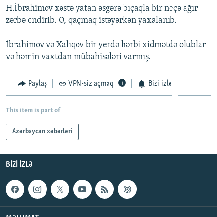
H.İbrahimov xəstə yatan əsgərə bıçaqla bir neçə ağır
İNFOQRAFIKA
AZƏRBAYCAN ƏDƏBIYYATI KITABXANASI
MISSIYAMIZ
BIZI IZLƏ
zərbə endirib. O, qaçmaq istəyərkən yaxalanıb.
KARIKATURA
İSLAM VƏ DEMOKRATIYA
PEŞƏ ETIKASI VƏ JURNALISTIKA STANDARTLARIMIZ
İbrahimov və Xalıqov bir yerdə hərbi xidmətdə olublar
İZ - MƏDƏNIYYƏT PROQRAMI
MATERIALLARIMIZDAN ISTIFADƏ
və həmin vaxtdan mübahisələri varmış.
AZADLIQRADIOSU MOBIL TELEFONUNUZDA
RFE/RL-in bütün saytları
BIZIMLƏ ƏLAQƏ
Paylaş
VPN-siz açmaq
Bizi izlə
XƏBƏR BÜLLETENLƏRIMIZ
This item is part of
Azərbaycan xəbərləri
BIZI IZLƏ