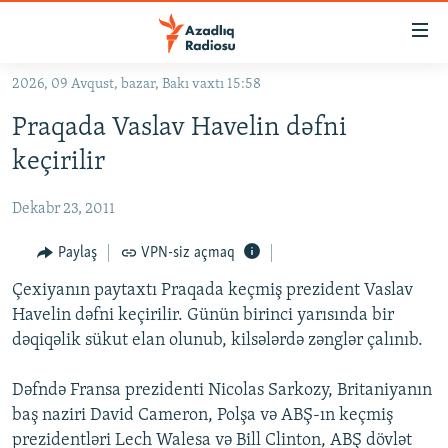
Keçid
linkləri
Əsas
2026, 09 Avqust, bazar, Bakı vaxtı 15:58
məzmuna
GÜNDƏM
Praqada Vaslav Havelin dəfni
qayıt
#İZAHLA
Əsas
keçirilir
KORRUPSIOMETR
naviqasiyaya
qayıt
Dekabr 23, 2011
#ƏSLINDƏ
Axtarışa
FƏRQƏ BAX
Paylaş
VPN-siz açmaq
keç
QANUNI DOĞRU
Çexiyanın paytaxtı Praqada keçmiş prezident Vaslav
Havelin dəfni keçirilir. Günün birinci yarısında bir
ARAŞDIRMA
dəqiqəlik sükut elan olunub, kilsələrdə zənglər çalınıb.
MULTIMEDIA
Dəfndə Fransa prezidenti Nicolas Sarkozy, Britaniyanın
RADIO ARXIV
VIDEO
baş naziri David Cameron, Polşa və ABŞ-ın keçmiş
HAQQIMIZDA
FOTOQALEREYA
OXU ZALI
prezidentləri Lech Walesa və Bill Clinton, ABŞ dövlət