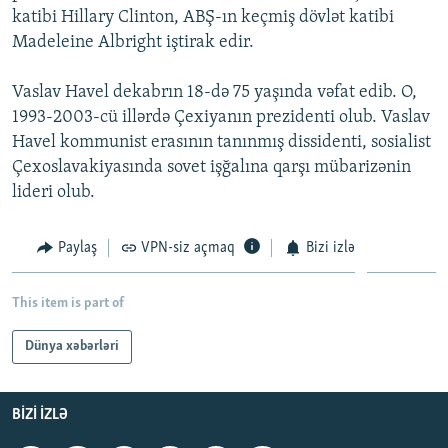
katibi Hillary Clinton, ABŞ-ın keçmiş dövlət katibi
İNFOQRAFIKA
AZƏRBAYCAN ƏDƏBIYYATI KITABXANASI
MISSIYAMIZ
BIZI IZLƏ
Madeleine Albright iştirak edir.
KARIKATURA
İSLAM VƏ DEMOKRATIYA
PEŞƏ ETIKASI VƏ JURNALISTIKA STANDARTLARIMIZ
Vaslav Havel dekabrın 18-də 75 yaşında vəfat edib. O,
İZ - MƏDƏNIYYƏT PROQRAMI
MATERIALLARIMIZDAN ISTIFADƏ
1993-2003-cü illərdə Çexiyanın prezidenti olub. Vaslav
AZADLIQRADIOSU MOBIL TELEFONUNUZDA
RFE/RL-in bütün saytları
Havel kommunist erasının tanınmış dissidenti, sosialist
BIZIMLƏ ƏLAQƏ
Çexoslavakiyasında sovet işğalına qarşı mübarizənin
lideri olub.
XƏBƏR BÜLLETENLƏRIMIZ
Paylaş
VPN-siz açmaq
Bizi izlə
This item is part of
Dünya xəbərləri
BIZI IZLƏ