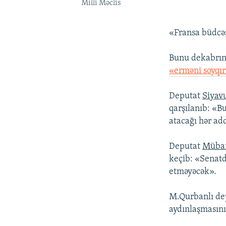
Milli Məclis
«Fransa büdcəs
Bunu dekabrın 
«erməni soyqır
Deputat
Siyav
qarşılanıb: «B
atacağı hər a
Deputat
Mübar
keçib: «Senatd
etməyəcək».
M.Qurbanlı dey
aydınlaşmasını