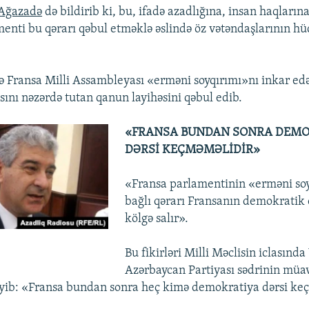
 Ağazadə
də bildirib ki, bu, ifadə azadlığına, insan haqlarına
enti bu qərarı qəbul etməklə əslində öz vətəndaşlarının hü
 Fransa Milli Assambleyası «erməni soyqırımı»nı inkar ed
sını nəzərdə tutan qanun layihəsini qəbul edib.
«FRANSA BUNDAN SONRA DEMO
DƏRSİ KEÇMƏMƏLİDİR»
«Fransa parlamentinin «erməni soy
bağlı qərarı Fransanın demokratik 
kölgə salır».
Bu fikirləri Milli Məclisin iclasında
Azərbaycan Partiyası sədrinin müa
yib: «Fransa bundan sonra heç kimə demokratiya dərsi ke