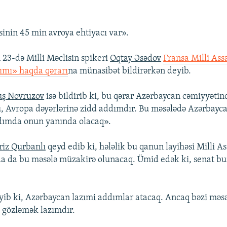
inin 45 min avroya ehtiyacı var».
23-də Milli Məclisin spikeri
Oqtay Əsədov
Fransa Milli As
ımı» haqda qərarı
na münasibət bildirərkən deyib.
uş Novruzov
isə bildirib ki, bu qərar Azərbaycan cəmiyyətin
u, Avropa dəyərlərinə zidd addımdır. Bu məsələdə Azərbayc
ddımda onun yanında olacaq».
iz Qurbanlı
qeyd edib ki, hələlik bu qanun layihəsi Milli 
a da bu məsələ müzakirə olunacaq. Ümid edək ki, senat b
ib ki, Azərbaycan lazımi addımlar atacaq. Ancaq bəzi məsə
 gözləmək lazımdır.