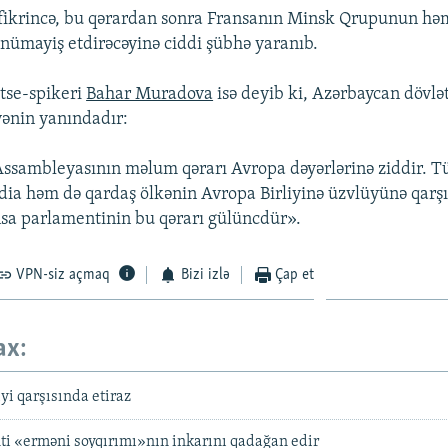
ikrincə, bu qərardan sonra Fransanın Minsk Qrupunun hə
 nümayiş etdirəcəyinə ciddi şübhə yaranıb.
tse-spikeri
Bahar Muradova
isə deyib ki, Azərbaycan dövlə
yənin yanındadır:
Assambleyasının məlum qərarı Avropa dəyərlərinə ziddir. Tü
dia həm də qardaş ölkənin Avropa Birliyinə üzvlüyünə qarş
sa parlamentinin bu qərarı gülüncdür».
VPN-siz açmaq
Bizi izlə
Çap et
ax:
yi qarşısında etiraz
ti «erməni soyqırımı»nın inkarını qadağan edir