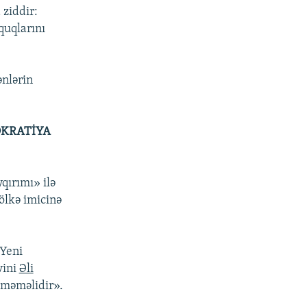
 ziddir:
quqlarını
ənlərin
KRATİYA
qırımı» ilə
ölkə imicinə
 Yeni
vini
Əli
çməməlidir».