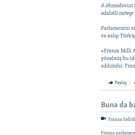
Ə.Əhmədovun f
ədalətli mövqe
Parlamentin vi
və xalqı Türki
«Fransa Milli 
yönəlmiş bu id
addımdır. Fran
Paylaş
Buna da b
Fransa Səfirli
Fransa parlamen