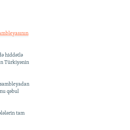
sambleyasının
də hiddətlə
an Türkiyənin
Assambleyadan
unu qəbul
lələrin tam