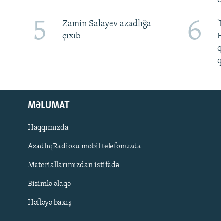
5
6
Zamin Salayev azadlığa
'
çıxıb
H
q
q
MƏLUMAT
Haqqımızda
AzadlıqRadiosu mobil telefonuzda
Materiallarımızdan istifadə
BIZI IZLƏ
Bizimlə əlaqə
Həftəyə baxış
RFE/RL-in bütün saytları