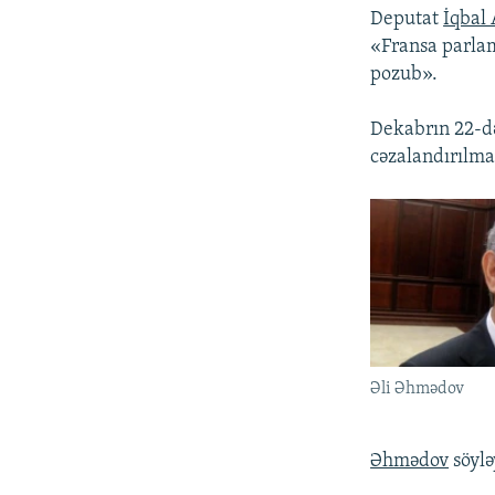
Deputat
İqbal
«Fransa parlam
pozub».
Dekabrın 22-də
cəzalandırılma
Əli Əhmədov
Əhmədov
söylə