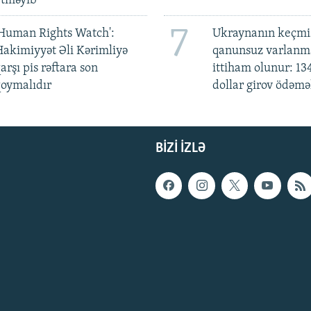
etməyib
7
Human Rights Watch':
Ukraynanın keçmiş
akimiyyət Əli Kərimliyə
qanunsuz varlan
arşı pis rəftara son
ittiham olunur: 13
oymalıdır
dollar girov ödəmə
BIZI IZLƏ