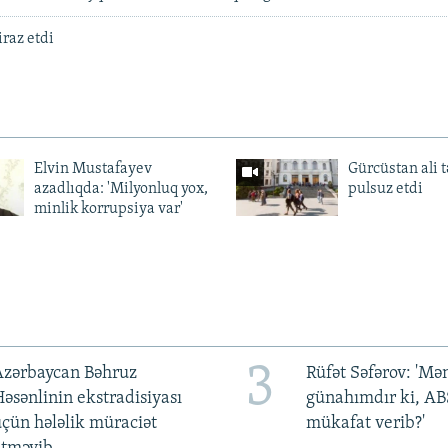
iraz etdi
Elvin Mustafayev
Gürcüstan ali t
azadlıqda: 'Milyonluq yox,
pulsuz etdi
minlik korrupsiya var'
3
Azərbaycan Bəhruz
Rüfət Səfərov: 'M
əsənlinin ekstradisiyası
günahımdır ki, A
çün hələlik müraciət
mükafat verib?'