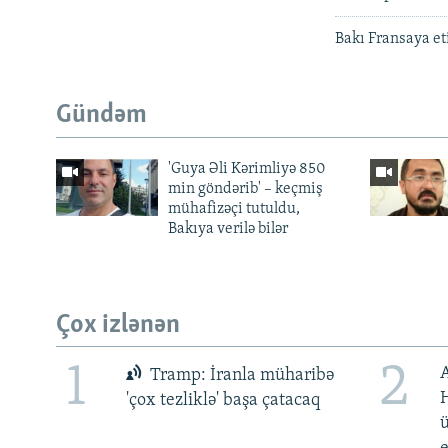
Bakı Fransaya et
Gündəm
'Guya Əli Kərimliyə 850
min göndərib' – keçmiş
mühafizəçi tutuldu,
Bakıya verilə bilər
Çox izlənən
1
2
Tramp: İranla müharibə
H
'çox tezliklə' başa çatacaq
ü