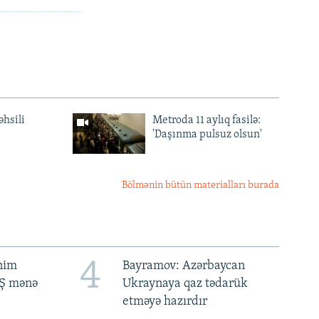
əhsili
Metroda 11 aylıq fasilə:
'Daşınma pulsuz olsun'
Bölmənin bütün materialları burada
4
ənim
Bayramov: Azərbaycan
BŞ mənə
Ukraynaya qaz tədarük
etməyə hazırdır