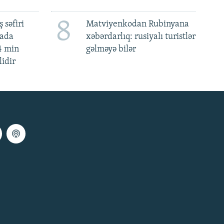
8
 səfiri
Matviyenkodan Rubinyana
mada
xəbərdarlıq: rusiyalı turistlər
4 min
gəlməyə bilər
lidir