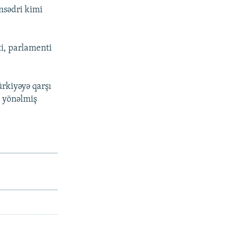
msədri kimi
ti, parlamenti
rkiyəyə qarşı
ı yönəlmiş