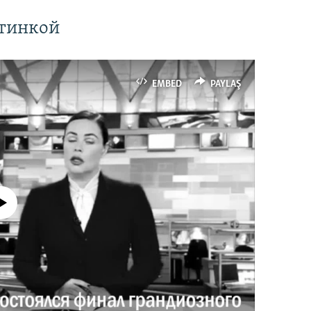
ртинкой
EMBED
PAYLAŞ
currently available