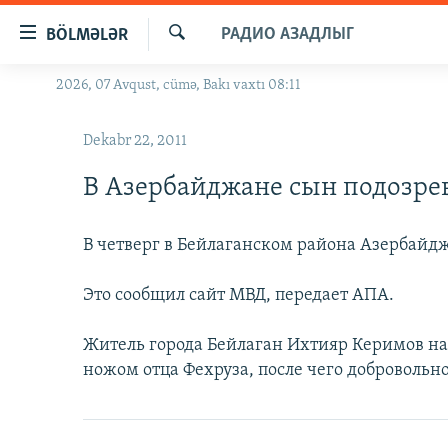
Keçid
РАДИО АЗАДЛЫГ
BÖLMƏLƏR
linkləri
Axtar
Əsas
2026, 07 Avqust, cümə, Bakı vaxtı 08:11
GÜNDƏM
məzmuna
#İZAHLA
qayıt
Dekabr 22, 2011
Əsas
KORRUPSIOMETR
naviqasiyaya
В Азербайджане сын подозрев
#ƏSLINDƏ
qayıt
Axtarışa
FƏRQƏ BAX
В четверг в Бейлаганском района Азербайдж
keç
QANUNI DOĞRU
Это сообщил сайт МВД, передает АПА.
ARAŞDIRMA
MULTIMEDIA
Житель города Бейлаган Ихтияр Керимов на
ножом отца Фехруза, после чего добровольно
RADIO ARXIV
VIDEO
HAQQIMIZDA
FOTOQALEREYA
OXU ZALI