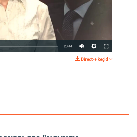
23:44
Direct-ə keçid
EMBED
PAYLAŞ