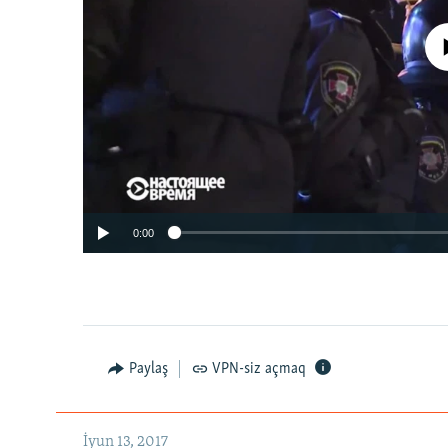
No media source 
0:00
Paylaş
VPN-siz açmaq
İyun 13, 2017