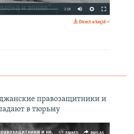
2:18
Direct-ə keçid
EMBED
PAYLAŞ
йджанские правозащитники и
падают в тюрьму
Имидж – все. Почему азербайджанские правозащитники и независимые журналисты попадают в тюрьму
EMBED
PAYLAŞ