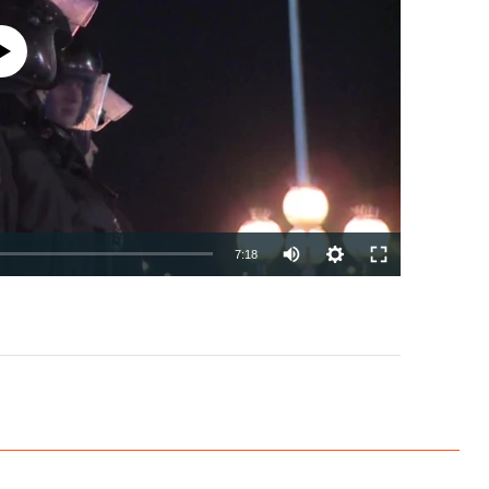
currently available
7:18
EMBED
PAYLAŞ