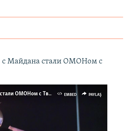
" с Майдана стали ОМОНом с
Как украинские "беркутовцы" с Майдана стали ОМОНом с Тверской
EMBED
PAYLAŞ