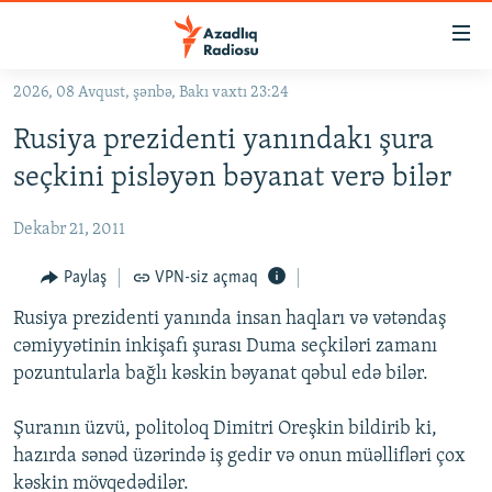
Keçid
linkləri
Əsas
2026, 08 Avqust, şənbə, Bakı vaxtı 23:24
məzmuna
GÜNDƏM
Rusiya prezidenti yanındakı şura
qayıt
#İZAHLA
Əsas
seçkini pisləyən bəyanat verə bilər
KORRUPSIOMETR
naviqasiyaya
qayıt
Dekabr 21, 2011
#ƏSLINDƏ
Axtarışa
FƏRQƏ BAX
Paylaş
VPN-siz açmaq
keç
QANUNI DOĞRU
Rusiya prezidenti yanında insan haqları və vətəndaş
cəmiyyətinin inkişafı şurası Duma seçkiləri zamanı
ARAŞDIRMA
pozuntularla bağlı kəskin bəyanat qəbul edə bilər.
MULTIMEDIA
Şuranın üzvü, politoloq Dimitri Oreşkin bildirib ki,
RADIO ARXIV
VIDEO
hazırda sənəd üzərində iş gedir və onun müəllifləri çox
HAQQIMIZDA
FOTOQALEREYA
OXU ZALI
kəskin mövqedədilər.