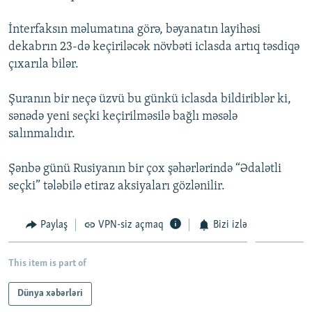
İNFOQRAFIKA
AZƏRBAYCAN ƏDƏBIYYATI KITABXANASI
MISSIYAMIZ
BIZI IZLƏ
İnterfaksın məlumatına görə, bəyanatın layihəsi
KARIKATURA
İSLAM VƏ DEMOKRATIYA
PEŞƏ ETIKASI VƏ JURNALISTIKA STANDARTLARIMIZ
dekabrın 23-də keçiriləcək növbəti iclasda artıq təsdiqə
çıxarıla bilər.
İZ - MƏDƏNIYYƏT PROQRAMI
MATERIALLARIMIZDAN ISTIFADƏ
AZADLIQRADIOSU MOBIL TELEFONUNUZDA
RFE/RL-in bütün saytları
Şuranın bir neçə üzvü bu günkü iclasda bildiriblər ki,
BIZIMLƏ ƏLAQƏ
sənədə yeni seçki keçirilməsilə bağlı məsələ
salınmalıdır.
XƏBƏR BÜLLETENLƏRIMIZ
Şənbə günü Rusiyanın bir çox şəhərlərində “Ədalətli
seçki” tələbilə etiraz aksiyaları gözlənilir.
Paylaş
VPN-siz açmaq
Bizi izlə
This item is part of
Dünya xəbərləri