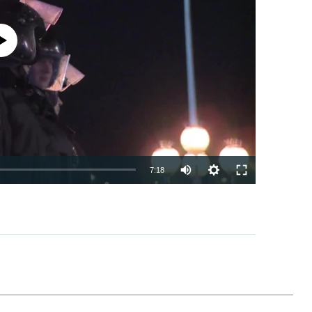
currently available
7:18
EMBED
PAYLAŞ