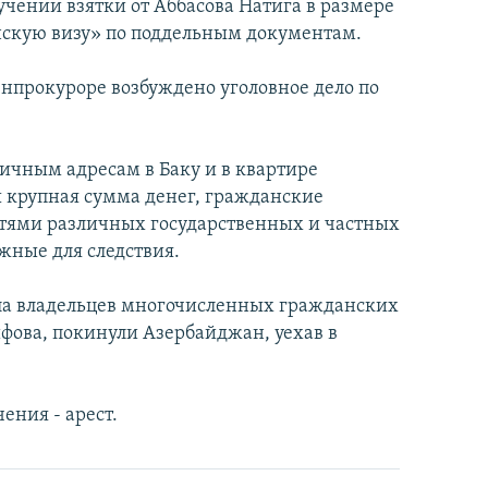
чении взятки от Аббасова Натига в размере
нскую визу» по поддельным документам.
енпрокуроре возбуждено уголовное дело по
личным адресам в Баку и в квартире
крупная сумма денег, гражданские
чатями различных государственных и частных
жные для следствия.
исла владельцев многочисленных гражданских
фова, покинули Азербайджан, уехав в
ения - арест.