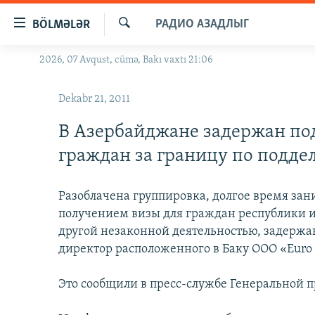
Keçid
РАДИО АЗАДЛЫГ
BÖLMƏLƏR
linkləri
Axtar
Əsas
2026, 07 Avqust, cümə, Bakı vaxtı 21:06
GÜNDƏM
məzmuna
#İZAHLA
qayıt
Dekabr 21, 2011
Əsas
KORRUPSIOMETR
naviqasiyaya
В Азербайджане задержан по
#ƏSLINDƏ
qayıt
граждан за границу по подд
Axtarışa
FƏRQƏ BAX
keç
QANUNI DOĞRU
Разоблачена группировка, долгое время за
получением визы для граждан республики и 
ARAŞDIRMA
другой незаконной деятельностью, задержа
MULTIMEDIA
директор расположенного в Баку ООО «Euro 
RADIO ARXIV
VIDEO
Это сообщили в пресс-службе Генеральной 
HAQQIMIZDA
FOTOQALEREYA
OXU ZALI