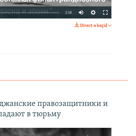
2:18
Direct-ə keçid
EMBED
PAYLAŞ
йджанские правозащитники и
падают в тюрьму