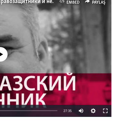
Имидж – все. Почему азербайджанские правозащитники и независимые журналисты попадают в тюрьму
EMBED
PAYLAŞ
currently available
27:35
EMBED
PAYLAŞ