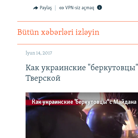
Paylaş
VPN-siz açmaq
Bütün xəbərləri izləyin
İyun 14, 2017
Как украинские "беркутовцы
Тверской