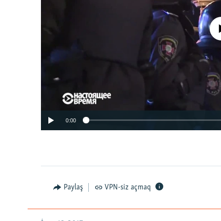
No media source 
0:00
Paylaş
VPN-siz açmaq