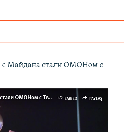
" с Майдана стали ОМОНом с
Как украинские "беркутовцы" с Майдана стали ОМОНом с Тверской
EMBED
PAYLAŞ