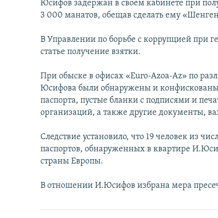
İNFOQRAFIKA
AZƏRBAYCAN ƏDƏBIYYATI KITABXANASI
MISSIYAMIZ
Юсифов задержан в своем кабинете при полу
3 000 манатов, обещав сделать ему «Шенге
KARIKATURA
İSLAM VƏ DEMOKRATIYA
PEŞƏ ETIKASI VƏ JURNALISTIKA
STANDARTLARIMIZ
İZ - MƏDƏNIYYƏT PROQRAMI
В Управлении по борьбе с коррупцией при г
MATERIALLARIMIZDAN ISTIFADƏ
статье получение взятки.
AZADLIQRADIOSU MOBIL TELEFONUNUZDA
При обыске в офисах «Euro-Azoa-Az» по раз
BIZIMLƏ ƏLAQƏ
Юсифова были обнаружены и конфискованы 
XƏBƏR BÜLLETENLƏRIMIZ
паспорта, пустые бланки с подписями и пе
организаций, а также другие документы, ва
Следствие установило, что 19 человек из ч
паспортов, обнаруженных в квартире И.Юси
страны Европы.
В отношении И.Юсифов избрана мера пресеч