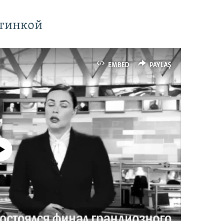
ртинкой
EMBED
PAYLAŞ
currently available