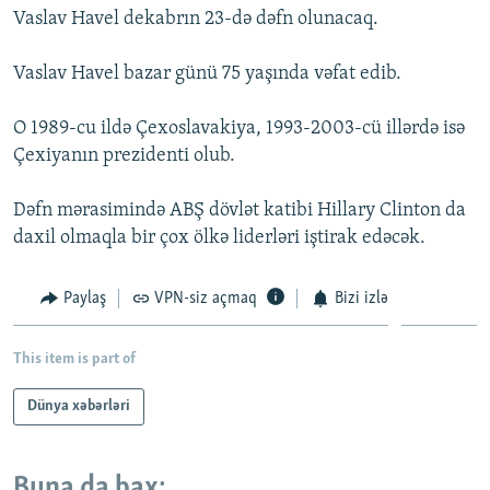
Vaslav Havel dekabrın 23-də dəfn olunacaq.
İNFOQRAFIKA
AZƏRBAYCAN ƏDƏBIYYATI KITABXANASI
MISSIYAMIZ
BIZI IZLƏ
KARIKATURA
İSLAM VƏ DEMOKRATIYA
PEŞƏ ETIKASI VƏ JURNALISTIKA STANDARTLARIMIZ
Vaslav Havel bazar günü 75 yaşında vəfat edib.
İZ - MƏDƏNIYYƏT PROQRAMI
MATERIALLARIMIZDAN ISTIFADƏ
O 1989-cu ildə Çexoslavakiya, 1993-2003-cü illərdə isə
AZADLIQRADIOSU MOBIL TELEFONUNUZDA
RFE/RL-in bütün saytları
Çexiyanın prezidenti olub.
BIZIMLƏ ƏLAQƏ
Dəfn mərasimində ABŞ dövlət katibi Hillary Clinton da
XƏBƏR BÜLLETENLƏRIMIZ
daxil olmaqla bir çox ölkə liderləri iştirak edəcək.
Paylaş
VPN-siz açmaq
Bizi izlə
This item is part of
Dünya xəbərləri
Buna da bax: