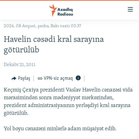
Keçid
linkləri
Əsas
2026, 08 Avqust, şənbə, Bakı vaxtı 03:37
məzmuna
GÜNDƏM
Havelin cəsədi kral sarayına
qayıt
#İZAHLA
Əsas
götürülüb
KORRUPSIOMETR
naviqasiyaya
qayıt
Dekabr 21, 2011
#ƏSLINDƏ
Axtarışa
FƏRQƏ BAX
Paylaş
VPN-siz açmaq
keç
QANUNI DOĞRU
Keçmiş Çexiya prezidenti Vaslav Havelin cənazəsi vida
mərasimindən sonra mədəniyyət mərkəzindən,
ARAŞDIRMA
prezident administrasiyasının yerləşdiyi kral sarayına
MULTIMEDIA
götürülüb.
RADIO ARXIV
VIDEO
Yol boyu cənazəni minlərlə adam müşaiyət edib.
HAQQIMIZDA
FOTOQALEREYA
OXU ZALI