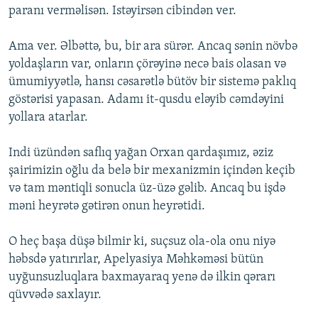
paranı verməlisən. Istəyirsən cibindən ver.
Ama ver. Əlbəttə, bu, bir ara sürər. Ancaq sənin növbə
yoldaşların var, onların çörəyinə necə bais olasan və
ümumiyyətlə, hansı cəsarətlə bütöv bir sistemə paklıq
göstərisi yapasan. Adamı it-qusdu eləyib cəmdəyini
yollara atarlar.
Indi üzündən saflıq yağan Orxan qardaşımız, əziz
şairimizin oğlu da belə bir mexanizmin içindən keçib
və tam məntiqli sonucla üz-üzə gəlib. Ancaq bu işdə
məni heyrətə gətirən onun heyrətidi.
O heç başa düşə bilmir ki, suçsuz ola-ola onu niyə
həbsdə yatırırlar, Apelyasiya Məhkəməsi bütün
uyğunsuzluqlara baxmayaraq yenə də ilkin qərarı
qüvvədə saxlayır.