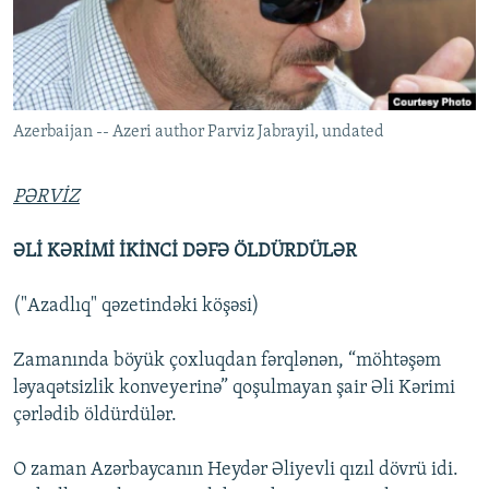
İNFOQRAFIKA
AZƏRBAYCAN ƏDƏBIYYATI KITABXANASI
MISSIYAMIZ
BIZI IZLƏ
KARIKATURA
İSLAM VƏ DEMOKRATIYA
PEŞƏ ETIKASI VƏ JURNALISTIKA STANDARTLARIMIZ
İZ - MƏDƏNIYYƏT PROQRAMI
MATERIALLARIMIZDAN ISTIFADƏ
Azerbaijan -- Azeri author Parviz Jabrayil, undated
AZADLIQRADIOSU MOBIL TELEFONUNUZDA
RFE/RL-in bütün saytları
BIZIMLƏ ƏLAQƏ
PƏRVİZ
XƏBƏR BÜLLETENLƏRIMIZ
ƏLİ KƏRİMİ İKİNCİ DƏFƏ ÖLDÜRDÜLƏR
("Azadlıq" qəzetindəki köşəsi)
Zamanında böyük çoxluqdan fərqlənən, “möhtəşəm
ləyaqətsizlik konveyerinə” qoşulmayan şair Əli Kərimi
çərlədib öldürdülər.
O zaman Azərbaycanın Heydər Əliyevli qızıl dövrü idi.