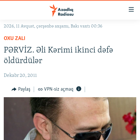
Keçid
linkləri
Əsas
2026, 11 Avqust, çərşənbə axşamı, Bakı vaxtı 00:36
məzmuna
GÜNDƏM
OXU ZALI
qayıt
#İZAHLA
Əsas
PƏRVİZ. Əli Kərimi ikinci dəfə
KORRUPSIOMETR
naviqasiyaya
öldürdülər
qayıt
#ƏSLINDƏ
Axtarışa
Dekabr 20, 2011
FƏRQƏ BAX
keç
QANUNI DOĞRU
Paylaş
VPN-siz açmaq
ARAŞDIRMA
MULTIMEDIA
RADIO ARXIV
VIDEO
HAQQIMIZDA
FOTOQALEREYA
OXU ZALI