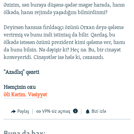
Əzizim, sən buraya düşənə qədər məgər harada, hansı
ölkədə, hansı rejimdə yaşadığını bilmirdinmi?
Deyirsən hansısa fırıldaqçı özünü Orxan deyə qələmə
verirmiş və bunu indi istintaq da bilir. Qardaş, bu
ölkədə istəsən özünü prezident kimi qələmə ver, hamı
da bunu bilsin. Nə dəyişir ki? Heç nə. Bu, bir cinayət
konveyeridi. Cinayətlər isə hələ ki, cəzasızdı.
"Azadlıq" qəzeti
Həmçinin oxu
Əli Kərim. Vəsiyyət
Paylaş
VPN-siz açmaq
Bizi izlə