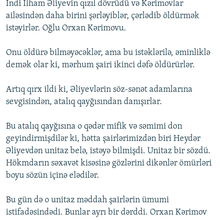
Indi Ilham Əliyevin qızıl dövrüdü və Kərimovlar
ailəsindən daha birini şərləyiblər, çərlədib öldürmək
istəyirlər. Oğlu Orxan Kərimovu.
Onu öldürə bilməyəcəklər, ama bu istəklərilə, əminliklə
demək olar ki, mərhum şairi ikinci dəfə öldürürlər.
Artıq qırx ildi ki, Əliyevlərin söz-sənət adamlarına
sevgisindən, atalıq qayğısından danışırlar.
Bu atalıq qayğısına o qədər mifik və səmimi don
geyindirmişdilər ki, hətta şairlərimizdən biri Heydər
Əliyevdən unitaz belə, istəyə bilmişdi. Unitaz bir sözdü.
Hökmdarın səxavət kisəsinə gözlərini dikənlər ömürləri
boyu sözün içinə elədilər.
Bu gün də o unitaz məddah şairlərin ümumi
istifadəsindədi. Bunlar ayrı bir dərddi. Orxan Kərimov