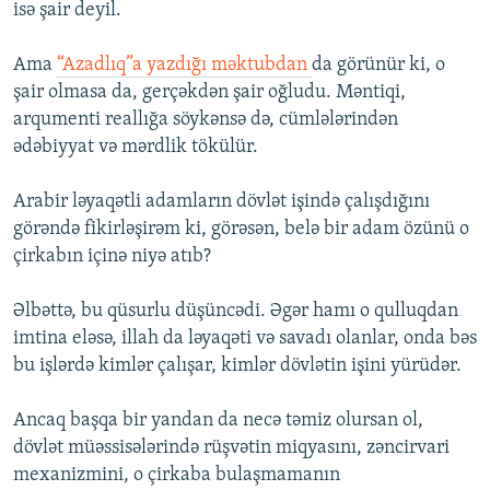
isə şair deyil.
Ama
“Azadlıq”a yazdığı məktubdan
da görünür ki, o
şair olmasa da, gerçəkdən şair oğludu. Məntiqi,
arqumenti reallığa söykənsə də, cümlələrindən
ədəbiyyat və mərdlik tökülür.
Arabir ləyaqətli adamların dövlət işində çalışdığını
görəndə fikirləşirəm ki, görəsən, belə bir adam özünü o
çirkabın içinə niyə atıb?
Əlbəttə, bu qüsurlu düşüncədi. Əgər hamı o qulluqdan
imtina eləsə, illah da ləyaqəti və savadı olanlar, onda bəs
bu işlərdə kimlər çalışar, kimlər dövlətin işini yürüdər.
Ancaq başqa bir yandan da necə təmiz olursan ol,
dövlət müəssisələrində rüşvətin miqyasını, zəncirvari
mexanizmini, o çirkaba bulaşmamanın