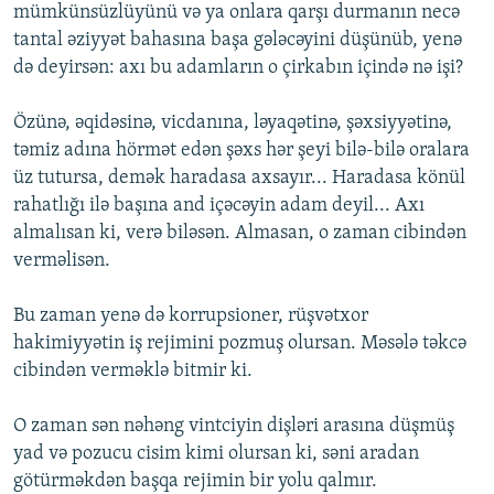
mümkünsüzlüyünü və ya onlara qarşı durmanın necə
tantal əziyyət bahasına başa gələcəyini düşünüb, yenə
də deyirsən: axı bu adamların o çirkabın içində nə işi?
Özünə, əqidəsinə, vicdanına, ləyaqətinə, şəxsiyyətinə,
təmiz adına hörmət edən şəxs hər şeyi bilə-bilə oralara
üz tutursa, demək haradasa axsayır... Haradasa könül
rahatlığı ilə başına and içəcəyin adam deyil... Axı
almalısan ki, verə biləsən. Almasan, o zaman cibindən
verməlisən.
Bu zaman yenə də korrupsioner, rüşvətxor
hakimiyyətin iş rejimini pozmuş olursan. Məsələ təkcə
cibindən verməklə bitmir ki.
O zaman sən nəhəng vintciyin dişləri arasına düşmüş
yad və pozucu cisim kimi olursan ki, səni aradan
götürməkdən başqa rejimin bir yolu qalmır.