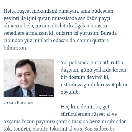
Hətta rüşvət mexanizmi olmayan, ama büdcədən
yeyinti ilə işini quran müəssisədə sən özün payçı
olmasan belə, imzanı dövlətə kəf gələn hansısa
sənədlərə atmalısan ki, onların işi yürüsün. Burada
cibindən yüz minlərlə ödəsən də, canını qurtara
bilməzsən.
Yol polisində hörmətli rütbə
daşıyan, günü yollarda keçən
bir dostum deyirdi ki,
üstümüzə günlük rüşvət planı
qoyulub.
Orxan Kərimov
Heç kim demir ki, get
sürücülərdən rüşvət al və
axşama bizim payımızı çatdır, maşına benzini cibindən
tök, təmirini elətdir, təkərini al və s. Sən sadəcə bu