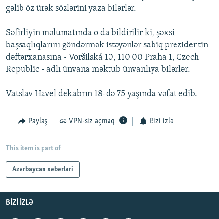
gəlib öz ürək sözlərini yaza bilərlər.
İNFOQRAFIKA
AZƏRBAYCAN ƏDƏBIYYATI KITABXANASI
MISSIYAMIZ
BIZI IZLƏ
KARIKATURA
İSLAM VƏ DEMOKRATIYA
PEŞƏ ETIKASI VƏ JURNALISTIKA STANDARTLARIMIZ
Səfirliyin məlumatında o da bildirilir ki, şəxsi
başsaqlıqlarını göndərmək istəyənlər sabiq prezidentin
İZ - MƏDƏNIYYƏT PROQRAMI
MATERIALLARIMIZDAN ISTIFADƏ
dəftərxanasına - Voršilská 10, 110 00 Praha 1, Czech
AZADLIQRADIOSU MOBIL TELEFONUNUZDA
RFE/RL-in bütün saytları
Republic - adlı ünvana məktub ünvanlıya bilərlər.
BIZIMLƏ ƏLAQƏ
Vatslav Havel dekabrın 18-də 75 yaşında vəfat edib.
XƏBƏR BÜLLETENLƏRIMIZ
Paylaş
VPN-siz açmaq
Bizi izlə
This item is part of
Azərbaycan xəbərləri
BIZI IZLƏ