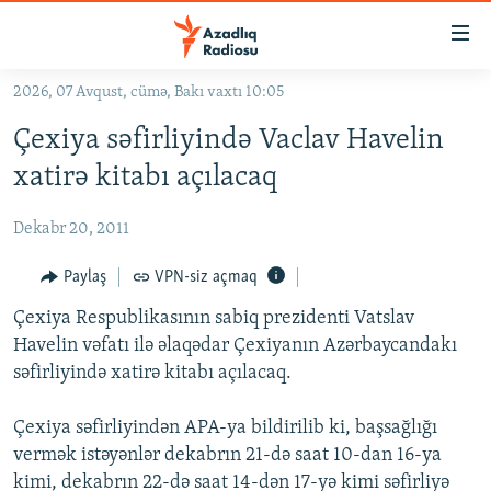
Keçid
linkləri
Əsas
2026, 07 Avqust, cümə, Bakı vaxtı 10:05
məzmuna
GÜNDƏM
Çexiya səfirliyində Vaclav Havelin
qayıt
#İZAHLA
Əsas
xatirə kitabı açılacaq
KORRUPSIOMETR
naviqasiyaya
qayıt
Dekabr 20, 2011
#ƏSLINDƏ
Axtarışa
FƏRQƏ BAX
Paylaş
VPN-siz açmaq
keç
QANUNI DOĞRU
Çexiya Respublikasının sabiq prezidenti Vatslav
Havelin vəfatı ilə əlaqədar Çexiyanın Azərbaycandakı
ARAŞDIRMA
səfirliyində xatirə kitabı açılacaq.
MULTIMEDIA
Çexiya səfirliyindən APA-ya bildirilib ki, başsağlığı
RADIO ARXIV
VIDEO
vermək istəyənlər dekabrın 21-də saat 10-dan 16-ya
HAQQIMIZDA
FOTOQALEREYA
OXU ZALI
kimi, dekabrın 22-də saat 14-dən 17-yə kimi səfirliyə