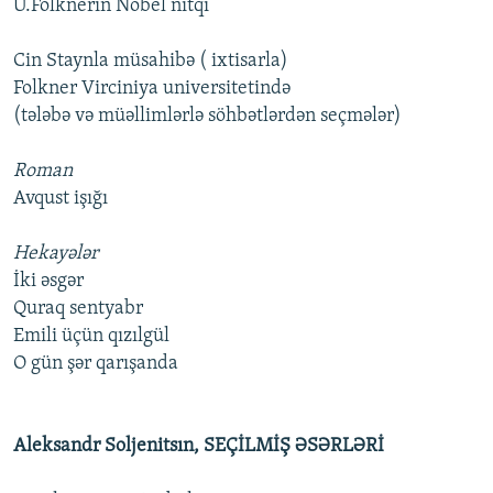
U.Folknerin Nobel nitqi
Cin Staynla müsahibə ( ixtisarla)
Folkner Virciniya universitetində
(tələbə və müəllimlərlə söhbətlərdən seçmələr)
Roman
Avqust işığı
Hekayələr
İki əsgər
Quraq sentyabr
Emili üçün qızılgül
O gün şər qarışanda
Aleksandr Soljenitsın, SEÇİLMİŞ ƏSƏRLƏRİ