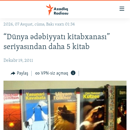
Keçid
linkləri
Əsas
2026, 07 Avqust, cümə, Bakı vaxtı 01:34
məzmuna
GÜNDƏM
“Dünya ədəbiyyatı kitabxanası”
qayıt
#İZAHLA
Əsas
seriyasından daha 5 kitab
KORRUPSIOMETR
naviqasiyaya
qayıt
Dekabr 19, 2011
#ƏSLINDƏ
Axtarışa
FƏRQƏ BAX
Paylaş
VPN-siz açmaq
keç
QANUNI DOĞRU
ARAŞDIRMA
MULTIMEDIA
RADIO ARXIV
VIDEO
HAQQIMIZDA
FOTOQALEREYA
OXU ZALI