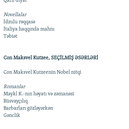
Qarlı diyar
Novellalar
İdzulu rəqqasə
İtaliya haqqında mahnı
Təbiət
Con Maksvel Kutzee, SEÇİLMİŞ ƏSƏRLƏRİ
Con Maksvel Kutzeenin Nobel nitqi
Romanlar
Maykl K.-nın həyatı və zəmanəsi
Rüsvayçılıq
Barbarları gözləyərkən
Gənclik