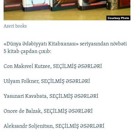
İNFOQRAFIKA
AZƏRBAYCAN ƏDƏBIYYATI KITABXANASI
MISSIYAMIZ
BIZI IZLƏ
KARIKATURA
İSLAM VƏ DEMOKRATIYA
PEŞƏ ETIKASI VƏ JURNALISTIKA STANDARTLARIMIZ
Azeri books
İZ - MƏDƏNIYYƏT PROQRAMI
MATERIALLARIMIZDAN ISTIFADƏ
AZADLIQRADIOSU MOBIL TELEFONUNUZDA
RFE/RL-in bütün saytları
«Dünya Ədəbiyyatı Kitabxanası» seriyasından növbəti
BIZIMLƏ ƏLAQƏ
5 kitab çapdan çıxıb:
XƏBƏR BÜLLETENLƏRIMIZ
Con Maksvel Kutzee, SEÇİLMİŞ ƏSƏRLƏRİ
Uilyam Folkner, SEÇİLMİŞ ƏSƏRLƏRİ
Yasunari Kavabata, SEÇİLMİŞ ƏSƏRLƏRİ
Onore de Balzak, SEÇİLMİŞ ƏSƏRLƏRİ
Aleksandr Soljenitsın, SEÇİLMİŞ ƏSƏRLƏRİ