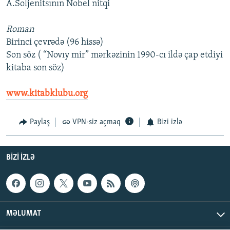
A.Soljenitsının Nobel nitqi
Roman
Birinci çevrədə (96 hissə)
Son söz ( “Novıy mir” mərkəzinin 1990-cı ildə çap etdiyi
kitaba son söz)
www.kitabklubu.org
Paylaş
VPN-siz açmaq
Bizi izlə
BIZI IZLƏ
MƏLUMAT